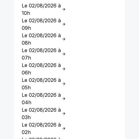
Le 02/08/2026 à
10h
Le 02/08/2026 à
09h
Le 02/08/2026 à
08h
Le 02/08/2026 à
07h
Le 02/08/2026 à
06h
Le 02/08/2026 à
05h
Le 02/08/2026 à
04h
Le 02/08/2026 à
03h
Le 02/08/2026 à
02h