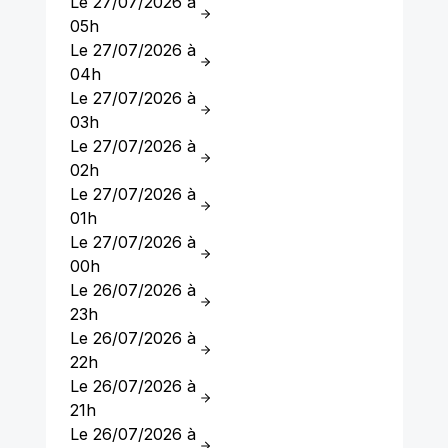
Le 27/07/2026 à
05h
Le 27/07/2026 à
04h
Le 27/07/2026 à
03h
Le 27/07/2026 à
02h
Le 27/07/2026 à
01h
Le 27/07/2026 à
00h
Le 26/07/2026 à
23h
Le 26/07/2026 à
22h
Le 26/07/2026 à
21h
Le 26/07/2026 à