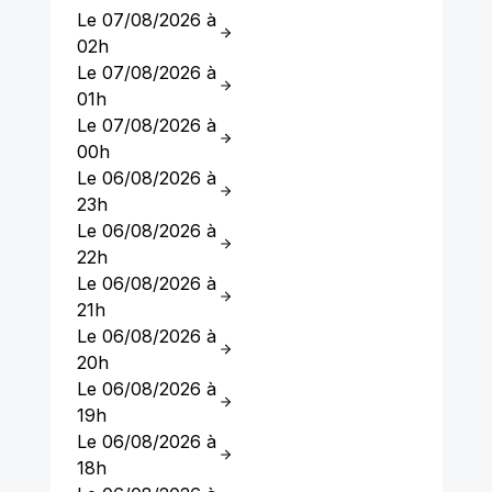
Le 07/08/2026 à
02h
Le 07/08/2026 à
01h
Le 07/08/2026 à
00h
Le 06/08/2026 à
23h
Le 06/08/2026 à
22h
Le 06/08/2026 à
21h
Le 06/08/2026 à
20h
Le 06/08/2026 à
19h
Le 06/08/2026 à
18h