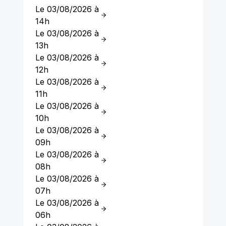
Le 03/08/2026 à
14h
Le 03/08/2026 à
13h
Le 03/08/2026 à
12h
Le 03/08/2026 à
11h
Le 03/08/2026 à
10h
Le 03/08/2026 à
09h
Le 03/08/2026 à
08h
Le 03/08/2026 à
07h
Le 03/08/2026 à
06h