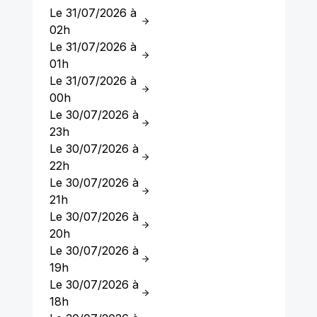
Le 31/07/2026 à
02h
Le 31/07/2026 à
01h
Le 31/07/2026 à
00h
Le 30/07/2026 à
23h
Le 30/07/2026 à
22h
Le 30/07/2026 à
21h
Le 30/07/2026 à
20h
Le 30/07/2026 à
19h
Le 30/07/2026 à
18h