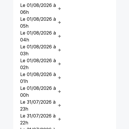
Le 01/08/2026 à
06h
Le 01/08/2026 à
05h
Le 01/08/2026 à
04h
Le 01/08/2026 à
03h
Le 01/08/2026 à
02h
Le 01/08/2026 à
01h
Le 01/08/2026 à
00h
Le 31/07/2026 à
23h
Le 31/07/2026 à
22h