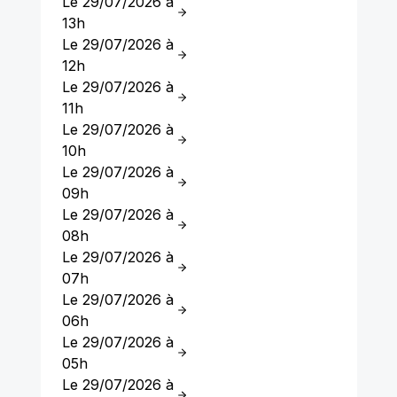
Le 29/07/2026 à
13h
Le 29/07/2026 à
12h
Le 29/07/2026 à
11h
Le 29/07/2026 à
10h
Le 29/07/2026 à
09h
Le 29/07/2026 à
08h
Le 29/07/2026 à
07h
Le 29/07/2026 à
06h
Le 29/07/2026 à
05h
Le 29/07/2026 à