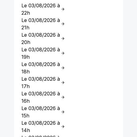
Le 03/08/2026 à
22h
Le 03/08/2026 à
21h
Le 03/08/2026 à
20h
Le 03/08/2026 à
19h
Le 03/08/2026 à
18h
Le 03/08/2026 à
17h
Le 03/08/2026 à
16h
Le 03/08/2026 à
15h
Le 03/08/2026 à
14h