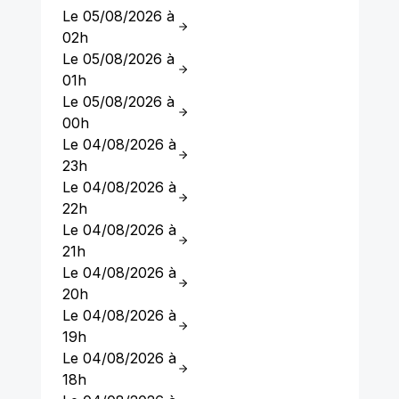
Le 05/08/2026 à
02h
Le 05/08/2026 à
01h
Le 05/08/2026 à
00h
Le 04/08/2026 à
23h
Le 04/08/2026 à
22h
Le 04/08/2026 à
21h
Le 04/08/2026 à
20h
Le 04/08/2026 à
19h
Le 04/08/2026 à
18h