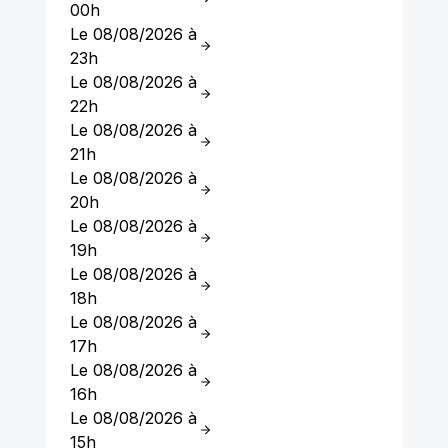
00h
Le 08/08/2026 à
23h
Le 08/08/2026 à
22h
Le 08/08/2026 à
21h
Le 08/08/2026 à
20h
Le 08/08/2026 à
19h
Le 08/08/2026 à
18h
Le 08/08/2026 à
17h
Le 08/08/2026 à
16h
Le 08/08/2026 à
15h