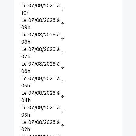
Le 07/08/2026 à
10h
Le 07/08/2026 à
09h
Le 07/08/2026 à
08h
Le 07/08/2026 à
07h
Le 07/08/2026 à
06h
Le 07/08/2026 à
05h
Le 07/08/2026 à
04h
Le 07/08/2026 à
03h
Le 07/08/2026 à
02h