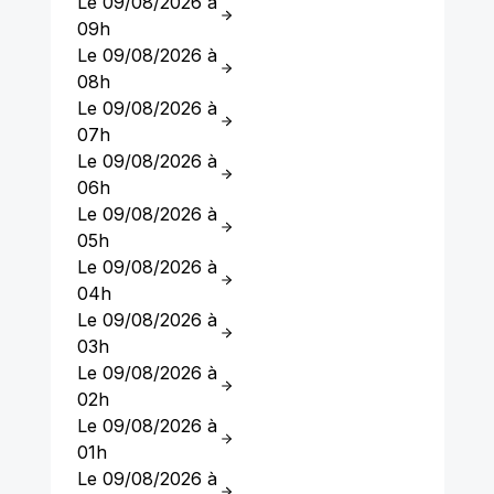
Le 09/08/2026 à
09h
Le 09/08/2026 à
08h
Le 09/08/2026 à
07h
Le 09/08/2026 à
06h
Le 09/08/2026 à
05h
Le 09/08/2026 à
04h
Le 09/08/2026 à
03h
Le 09/08/2026 à
02h
Le 09/08/2026 à
01h
Le 09/08/2026 à