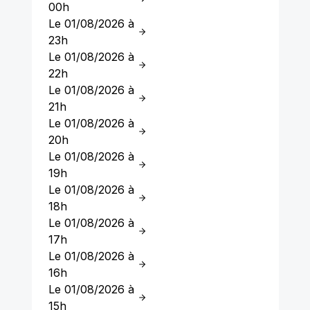
00h
Le 01/08/2026 à
23h
Le 01/08/2026 à
22h
Le 01/08/2026 à
21h
Le 01/08/2026 à
20h
Le 01/08/2026 à
19h
Le 01/08/2026 à
18h
Le 01/08/2026 à
17h
Le 01/08/2026 à
16h
Le 01/08/2026 à
15h