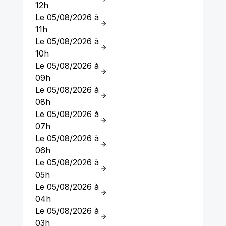
12h
Le 05/08/2026 à
11h
Le 05/08/2026 à
10h
Le 05/08/2026 à
09h
Le 05/08/2026 à
08h
Le 05/08/2026 à
07h
Le 05/08/2026 à
06h
Le 05/08/2026 à
05h
Le 05/08/2026 à
04h
Le 05/08/2026 à
03h