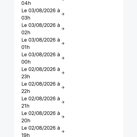
04h
Le 03/08/2026 à
03h
Le 03/08/2026 à
02h
Le 03/08/2026 à
01h
Le 03/08/2026 à
00h
Le 02/08/2026 à
23h
Le 02/08/2026 à
22h
Le 02/08/2026 à
21h
Le 02/08/2026 à
20h
Le 02/08/2026 à
19h