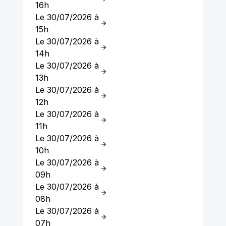
16h
Le 30/07/2026 à
15h
Le 30/07/2026 à
14h
Le 30/07/2026 à
13h
Le 30/07/2026 à
12h
Le 30/07/2026 à
11h
Le 30/07/2026 à
10h
Le 30/07/2026 à
09h
Le 30/07/2026 à
08h
Le 30/07/2026 à
07h