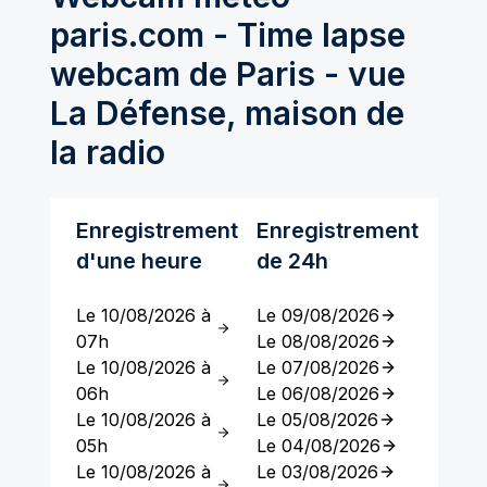
paris.com - Time lapse
webcam de Paris - vue
La Défense, maison de
la radio
Enregistrement
Enregistrement
d'une heure
de 24h
Le 10/08/2026 à
Le 09/08/2026
07h
Le 08/08/2026
Le 10/08/2026 à
Le 07/08/2026
06h
Le 06/08/2026
Le 10/08/2026 à
Le 05/08/2026
05h
Le 04/08/2026
Le 10/08/2026 à
Le 03/08/2026