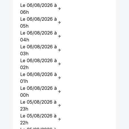
Le 06/08/2026 à
06h
Le 06/08/2026 à
05h
Le 06/08/2026 à
04h
Le 06/08/2026 à
03h
Le 06/08/2026 à
02h
Le 06/08/2026 à
01h
Le 06/08/2026 à
00h
Le 05/08/2026 à
23h
Le 05/08/2026 à
22h