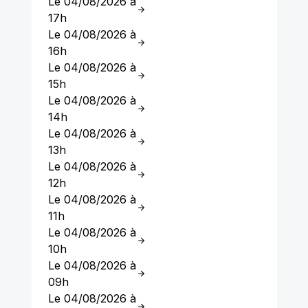
Le 04/08/2026 à
17h
Le 04/08/2026 à
16h
Le 04/08/2026 à
15h
Le 04/08/2026 à
14h
Le 04/08/2026 à
13h
Le 04/08/2026 à
12h
Le 04/08/2026 à
11h
Le 04/08/2026 à
10h
Le 04/08/2026 à
09h
Le 04/08/2026 à