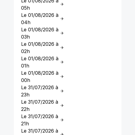
Le 01/08/2026 à
05h
Le 01/08/2026 à
04h
Le 01/08/2026 à
03h
Le 01/08/2026 à
02h
Le 01/08/2026 à
01h
Le 01/08/2026 à
00h
Le 31/07/2026 à
23h
Le 31/07/2026 à
22h
Le 31/07/2026 à
21h
Le 31/07/2026 à