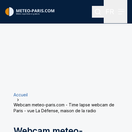
FR
Rechercher
Menu
Menu des
Accueil
Webcam meteo-paris.com - Time lapse webcam de
Paris - vue La Défense, maison de la radio
Webcam meteo-