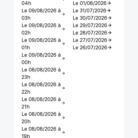
04h
Le 01/08/2026
Le 09/08/2026 à
Le 31/07/2026
03h
Le 30/07/2026
Le 09/08/2026 à
Le 29/07/2026
02h
Le 28/07/2026
Le 09/08/2026 à
Le 27/07/2026
01h
Le 26/07/2026
Le 09/08/2026 à
00h
Le 08/08/2026 à
23h
Le 08/08/2026 à
22h
Le 08/08/2026 à
21h
Le 08/08/2026 à
20h
Le 08/08/2026 à
19h