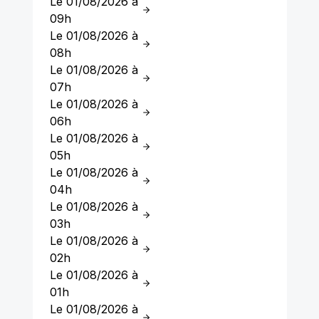
Le 01/08/2026 à
09h
Le 01/08/2026 à
08h
Le 01/08/2026 à
07h
Le 01/08/2026 à
06h
Le 01/08/2026 à
05h
Le 01/08/2026 à
04h
Le 01/08/2026 à
03h
Le 01/08/2026 à
02h
Le 01/08/2026 à
01h
Le 01/08/2026 à