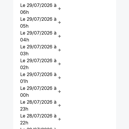
Le 29/07/2026 à
06h
Le 29/07/2026 à
05h
Le 29/07/2026 à
04h
Le 29/07/2026 à
03h
Le 29/07/2026 à
02h
Le 29/07/2026 à
01h
Le 29/07/2026 à
00h
Le 28/07/2026 à
23h
Le 28/07/2026 à
22h