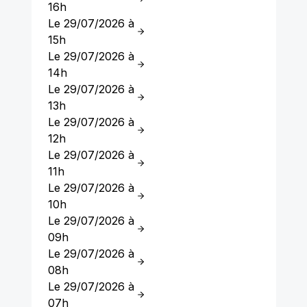
16h
Le 29/07/2026 à
15h
Le 29/07/2026 à
14h
Le 29/07/2026 à
13h
Le 29/07/2026 à
12h
Le 29/07/2026 à
11h
Le 29/07/2026 à
10h
Le 29/07/2026 à
09h
Le 29/07/2026 à
08h
Le 29/07/2026 à
07h