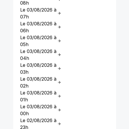
08h
Le 03/08/2026 à
07h
Le 03/08/2026 à
06h
Le 03/08/2026 à
05h
Le 03/08/2026 à
04h
Le 03/08/2026 à
03h
Le 03/08/2026 à
02h
Le 03/08/2026 à
01h
Le 03/08/2026 à
00h
Le 02/08/2026 à
23h