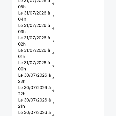
Le 31/07/2026 à
05h
Le 31/07/2026 à
04h
Le 31/07/2026 à
03h
Le 31/07/2026 à
02h
Le 31/07/2026 à
01h
Le 31/07/2026 à
00h
Le 30/07/2026 à
23h
Le 30/07/2026 à
22h
Le 30/07/2026 à
21h
Le 30/07/2026 à