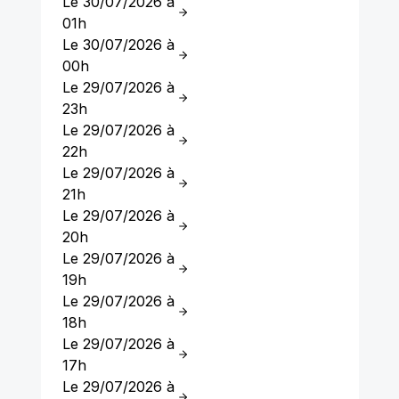
Le 30/07/2026 à
01h
Le 30/07/2026 à
00h
Le 29/07/2026 à
23h
Le 29/07/2026 à
22h
Le 29/07/2026 à
21h
Le 29/07/2026 à
20h
Le 29/07/2026 à
19h
Le 29/07/2026 à
18h
Le 29/07/2026 à
17h
Le 29/07/2026 à