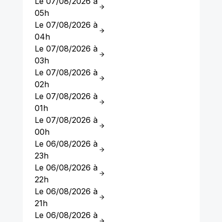
Le 07/08/2026 à
05h
Le 07/08/2026 à
04h
Le 07/08/2026 à
03h
Le 07/08/2026 à
02h
Le 07/08/2026 à
01h
Le 07/08/2026 à
00h
Le 06/08/2026 à
23h
Le 06/08/2026 à
22h
Le 06/08/2026 à
21h
Le 06/08/2026 à