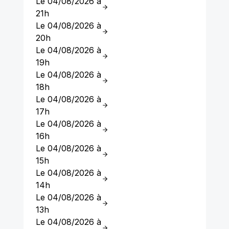
Le 04/08/2026 à
21h
Le 04/08/2026 à
20h
Le 04/08/2026 à
19h
Le 04/08/2026 à
18h
Le 04/08/2026 à
17h
Le 04/08/2026 à
16h
Le 04/08/2026 à
15h
Le 04/08/2026 à
14h
Le 04/08/2026 à
13h
Le 04/08/2026 à