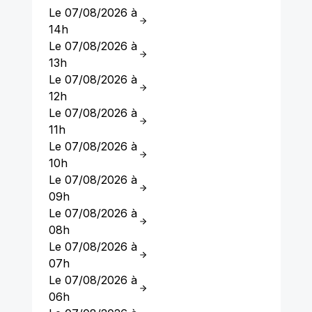
Le 07/08/2026 à
14h
Le 07/08/2026 à
13h
Le 07/08/2026 à
12h
Le 07/08/2026 à
11h
Le 07/08/2026 à
10h
Le 07/08/2026 à
09h
Le 07/08/2026 à
08h
Le 07/08/2026 à
07h
Le 07/08/2026 à
06h