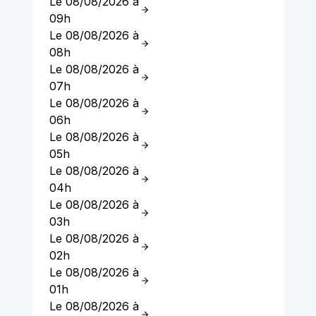
Le 08/08/2026 à
09h
Le 08/08/2026 à
08h
Le 08/08/2026 à
07h
Le 08/08/2026 à
06h
Le 08/08/2026 à
05h
Le 08/08/2026 à
04h
Le 08/08/2026 à
03h
Le 08/08/2026 à
02h
Le 08/08/2026 à
01h
Le 08/08/2026 à