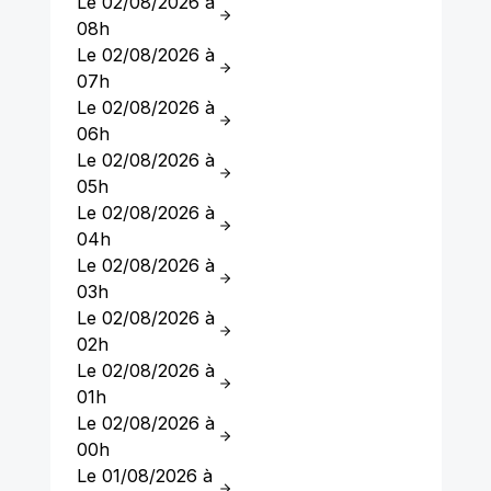
Le 02/08/2026 à
08h
Le 02/08/2026 à
07h
Le 02/08/2026 à
06h
Le 02/08/2026 à
05h
Le 02/08/2026 à
04h
Le 02/08/2026 à
03h
Le 02/08/2026 à
02h
Le 02/08/2026 à
01h
Le 02/08/2026 à
00h
Le 01/08/2026 à