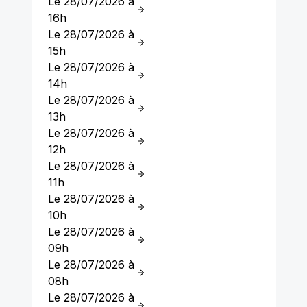
Le 28/07/2026 à
16h
Le 28/07/2026 à
15h
Le 28/07/2026 à
14h
Le 28/07/2026 à
13h
Le 28/07/2026 à
12h
Le 28/07/2026 à
11h
Le 28/07/2026 à
10h
Le 28/07/2026 à
09h
Le 28/07/2026 à
08h
Le 28/07/2026 à