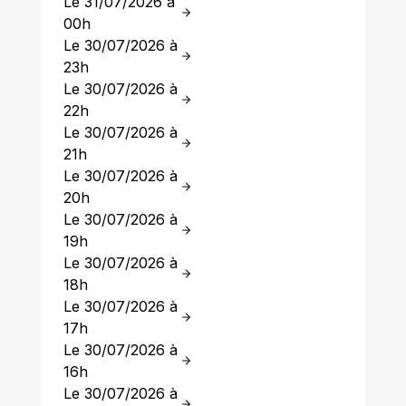
Le 31/07/2026 à
00h
Le 30/07/2026 à
23h
Le 30/07/2026 à
22h
Le 30/07/2026 à
21h
Le 30/07/2026 à
20h
Le 30/07/2026 à
19h
Le 30/07/2026 à
18h
Le 30/07/2026 à
17h
Le 30/07/2026 à
16h
Le 30/07/2026 à