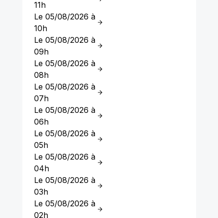
11h
Le 05/08/2026 à
10h
Le 05/08/2026 à
09h
Le 05/08/2026 à
08h
Le 05/08/2026 à
07h
Le 05/08/2026 à
06h
Le 05/08/2026 à
05h
Le 05/08/2026 à
04h
Le 05/08/2026 à
03h
Le 05/08/2026 à
02h