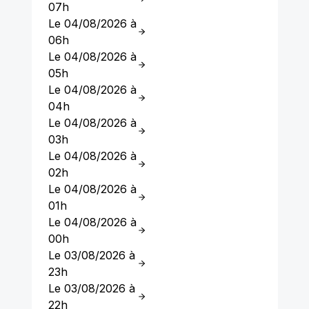
07h
Le 04/08/2026 à
06h
Le 04/08/2026 à
05h
Le 04/08/2026 à
04h
Le 04/08/2026 à
03h
Le 04/08/2026 à
02h
Le 04/08/2026 à
01h
Le 04/08/2026 à
00h
Le 03/08/2026 à
23h
Le 03/08/2026 à
22h