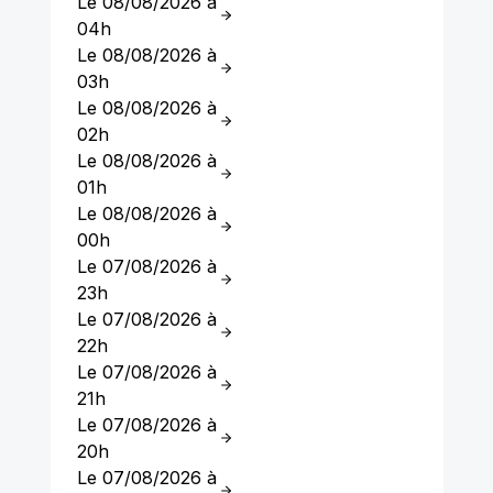
Le 08/08/2026 à
04h
Le 08/08/2026 à
03h
Le 08/08/2026 à
02h
Le 08/08/2026 à
01h
Le 08/08/2026 à
00h
Le 07/08/2026 à
23h
Le 07/08/2026 à
22h
Le 07/08/2026 à
21h
Le 07/08/2026 à
20h
Le 07/08/2026 à