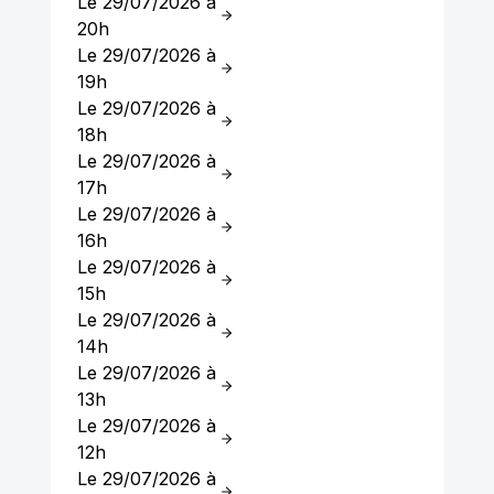
Le 29/07/2026 à
20h
Le 29/07/2026 à
19h
Le 29/07/2026 à
18h
Le 29/07/2026 à
17h
Le 29/07/2026 à
16h
Le 29/07/2026 à
15h
Le 29/07/2026 à
14h
Le 29/07/2026 à
13h
Le 29/07/2026 à
12h
Le 29/07/2026 à