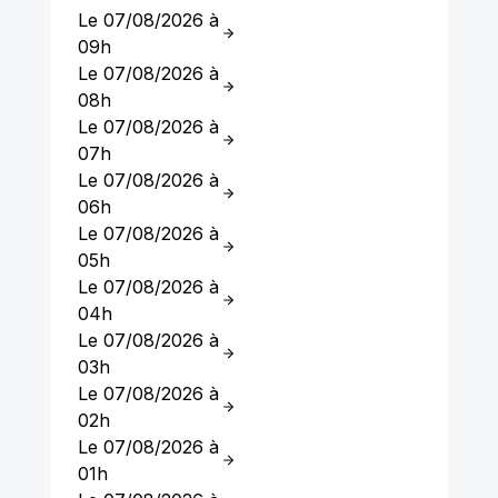
Le 07/08/2026 à
09h
Le 07/08/2026 à
08h
Le 07/08/2026 à
07h
Le 07/08/2026 à
06h
Le 07/08/2026 à
05h
Le 07/08/2026 à
04h
Le 07/08/2026 à
03h
Le 07/08/2026 à
02h
Le 07/08/2026 à
01h