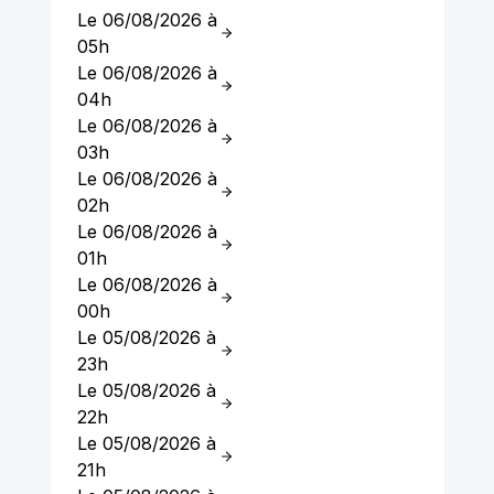
Le 06/08/2026 à
05h
Le 06/08/2026 à
04h
Le 06/08/2026 à
03h
Le 06/08/2026 à
02h
Le 06/08/2026 à
01h
Le 06/08/2026 à
00h
Le 05/08/2026 à
23h
Le 05/08/2026 à
22h
Le 05/08/2026 à
21h