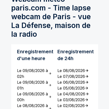
paris.com - Time lapse
webcam de Paris - vue
La Défense, maison de
la radio
Enregistrement
Enregistrement
d'une heure
de 24h
Le 09/08/2026 à
Le 08/08/2026
02h
Le 07/08/2026
Le 09/08/2026 à
Le 06/08/2026
01h
Le 05/08/2026
Le 09/08/2026 à
Le 04/08/2026
00h
Le 03/08/2026
Le 08/08/2026 à
Le 02/08/2026