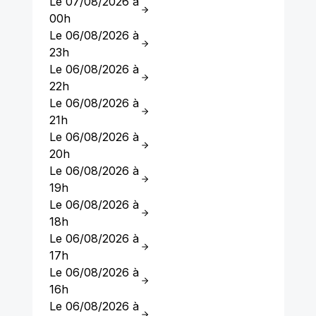
Le 07/08/2026 à
00h
Le 06/08/2026 à
23h
Le 06/08/2026 à
22h
Le 06/08/2026 à
21h
Le 06/08/2026 à
20h
Le 06/08/2026 à
19h
Le 06/08/2026 à
18h
Le 06/08/2026 à
17h
Le 06/08/2026 à
16h
Le 06/08/2026 à