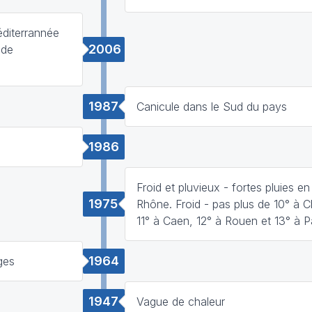
éditerrannée
2006
 de
1987
Canicule dans le Sud du pays
1986
Froid et pluvieux - fortes pluies en
1975
Rhône. Froid - pas plus de 10° à 
11° à Caen, 12° à Rouen et 13° à P
1964
ges
1947
Vague de chaleur