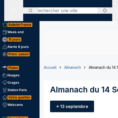
Rechercher
Menu secondaire
Bulletin France
Week-end
15 jours
Alerte 8 jours
Prévi. saison
Accueil
Almanach
Almanach du 14
Pluies
Nuages
Orages
Almanach du 14 
Station Paris
Votre quartier
Webcams
13 septembre