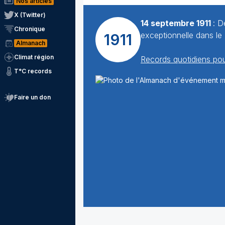
Nos articles
X (Twitter)
14 septembre 1911
: D
Chronique
exceptionnelle dans le
1911
Almanach
Climat région
Records quotidiens pou
T°C records
Faire un don