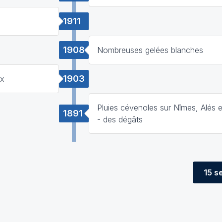
1911
1908
Nombreuses gelées blanches
1903
ux
Pluies cévenoles sur Nîmes, Alés e
1891
- des dégâts
15 s