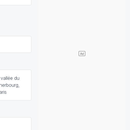
 vallée du
Cherbourg,
aris