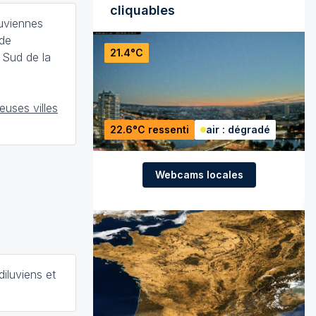
cliquables
luviennes
 de
21.4°C
 Sud de la
uses villes
22.6°C ressenti
air : dégradé
Webcams locales
iluviens et