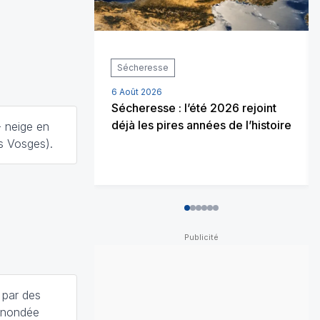
Sécheresse
6 Août 2026
Sécheresse : l’été 2026 rejoint
déjà les pires années de l’histoire
- neige en
s Vosges).
0
1
2
3
4
5
 par des
 inondée