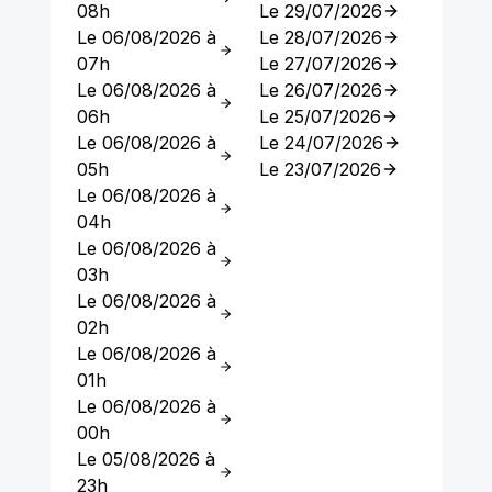
08h
Le 29/07/2026
Le 06/08/2026 à
Le 28/07/2026
07h
Le 27/07/2026
Le 06/08/2026 à
Le 26/07/2026
06h
Le 25/07/2026
Le 06/08/2026 à
Le 24/07/2026
05h
Le 23/07/2026
Le 06/08/2026 à
04h
Le 06/08/2026 à
03h
Le 06/08/2026 à
02h
Le 06/08/2026 à
01h
Le 06/08/2026 à
00h
Le 05/08/2026 à
23h