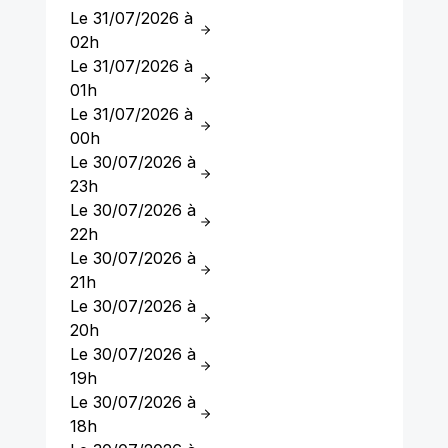
Le 31/07/2026 à
02h
Le 31/07/2026 à
01h
Le 31/07/2026 à
00h
Le 30/07/2026 à
23h
Le 30/07/2026 à
22h
Le 30/07/2026 à
21h
Le 30/07/2026 à
20h
Le 30/07/2026 à
19h
Le 30/07/2026 à
18h