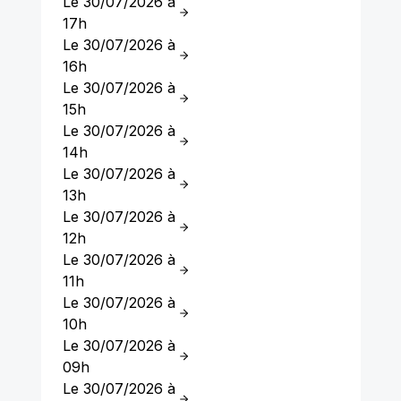
Le 30/07/2026 à
17h
Le 30/07/2026 à
16h
Le 30/07/2026 à
15h
Le 30/07/2026 à
14h
Le 30/07/2026 à
13h
Le 30/07/2026 à
12h
Le 30/07/2026 à
11h
Le 30/07/2026 à
10h
Le 30/07/2026 à
09h
Le 30/07/2026 à