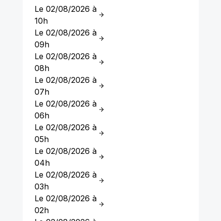
Le 02/08/2026 à
10h
Le 02/08/2026 à
09h
Le 02/08/2026 à
08h
Le 02/08/2026 à
07h
Le 02/08/2026 à
06h
Le 02/08/2026 à
05h
Le 02/08/2026 à
04h
Le 02/08/2026 à
03h
Le 02/08/2026 à
02h