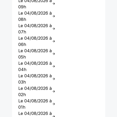
Le 04/08/2026 à
09h
Le 04/08/2026 à
08h
Le 04/08/2026 à
07h
Le 04/08/2026 à
06h
Le 04/08/2026 à
05h
Le 04/08/2026 à
04h
Le 04/08/2026 à
03h
Le 04/08/2026 à
02h
Le 04/08/2026 à
01h
Le 04/08/2026 à