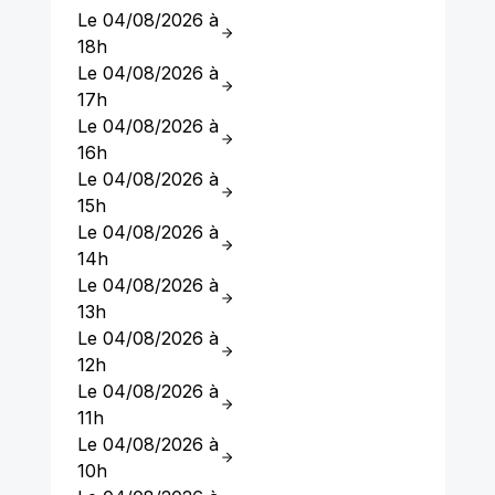
Le 04/08/2026 à
18h
Le 04/08/2026 à
17h
Le 04/08/2026 à
16h
Le 04/08/2026 à
15h
Le 04/08/2026 à
14h
Le 04/08/2026 à
13h
Le 04/08/2026 à
12h
Le 04/08/2026 à
11h
Le 04/08/2026 à
10h