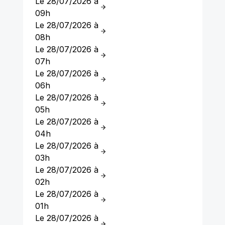
Le 28/07/2026 à
09h
Le 28/07/2026 à
08h
Le 28/07/2026 à
07h
Le 28/07/2026 à
06h
Le 28/07/2026 à
05h
Le 28/07/2026 à
04h
Le 28/07/2026 à
03h
Le 28/07/2026 à
02h
Le 28/07/2026 à
01h
Le 28/07/2026 à