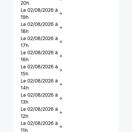
20h
Le 02/08/2026 à
19h
Le 02/08/2026 à
18h
Le 02/08/2026 à
17h
Le 02/08/2026 à
16h
Le 02/08/2026 à
15h
Le 02/08/2026 à
14h
Le 02/08/2026 à
13h
Le 02/08/2026 à
12h
Le 02/08/2026 à
11h