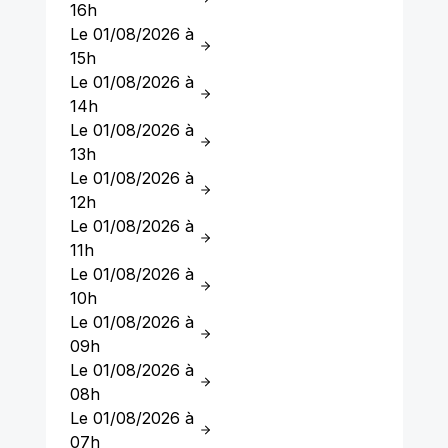
16h
Le 01/08/2026 à
15h
Le 01/08/2026 à
14h
Le 01/08/2026 à
13h
Le 01/08/2026 à
12h
Le 01/08/2026 à
11h
Le 01/08/2026 à
10h
Le 01/08/2026 à
09h
Le 01/08/2026 à
08h
Le 01/08/2026 à
07h