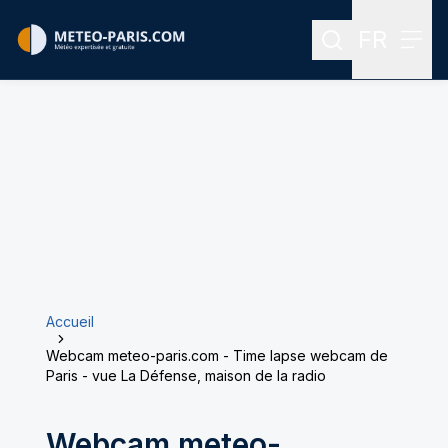
FR
Rechercher
Menu
Menu des
Accueil
Webcam meteo-paris.com - Time lapse webcam de
Paris - vue La Défense, maison de la radio
Webcam meteo-