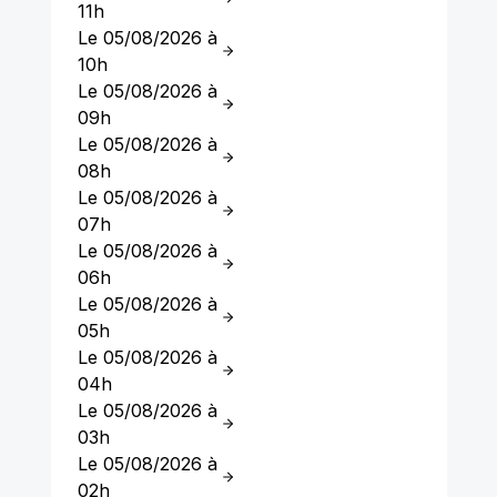
11h
Le 05/08/2026 à
10h
Le 05/08/2026 à
09h
Le 05/08/2026 à
08h
Le 05/08/2026 à
07h
Le 05/08/2026 à
06h
Le 05/08/2026 à
05h
Le 05/08/2026 à
04h
Le 05/08/2026 à
03h
Le 05/08/2026 à
02h