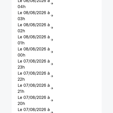
Le 08/08/2026 à
04h
Le 08/08/2026 à
03h
Le 08/08/2026 à
02h
Le 08/08/2026 à
01h
Le 08/08/2026 à
00h
Le 07/08/2026 à
23h
Le 07/08/2026 à
22h
Le 07/08/2026 à
21h
Le 07/08/2026 à
20h
Le 07/08/2026 à