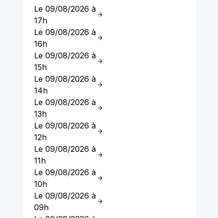
Le 09/08/2026 à
17h
Le 09/08/2026 à
16h
Le 09/08/2026 à
15h
Le 09/08/2026 à
14h
Le 09/08/2026 à
13h
Le 09/08/2026 à
12h
Le 09/08/2026 à
11h
Le 09/08/2026 à
10h
Le 09/08/2026 à
09h