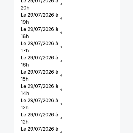
Le 29/07/2026 à
20h
Le 29/07/2026 à
19h
Le 29/07/2026 à
18h
Le 29/07/2026 à
17h
Le 29/07/2026 à
16h
Le 29/07/2026 à
15h
Le 29/07/2026 à
14h
Le 29/07/2026 à
13h
Le 29/07/2026 à
12h
Le 29/07/2026 à