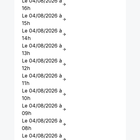
Le 04/08/2026 à
16h
Le 04/08/2026 à
15h
Le 04/08/2026 à
14h
Le 04/08/2026 à
13h
Le 04/08/2026 à
12h
Le 04/08/2026 à
11h
Le 04/08/2026 à
10h
Le 04/08/2026 à
09h
Le 04/08/2026 à
08h
Le 04/08/2026 à