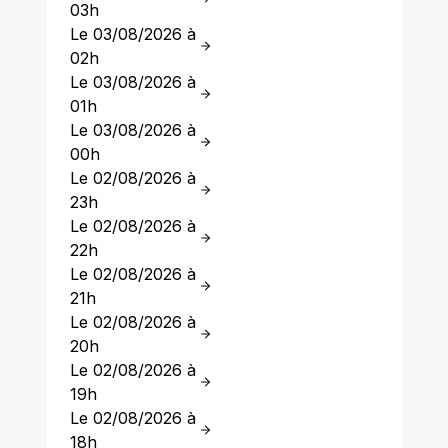
03h
Le 03/08/2026 à
02h
Le 03/08/2026 à
01h
Le 03/08/2026 à
00h
Le 02/08/2026 à
23h
Le 02/08/2026 à
22h
Le 02/08/2026 à
21h
Le 02/08/2026 à
20h
Le 02/08/2026 à
19h
Le 02/08/2026 à
18h