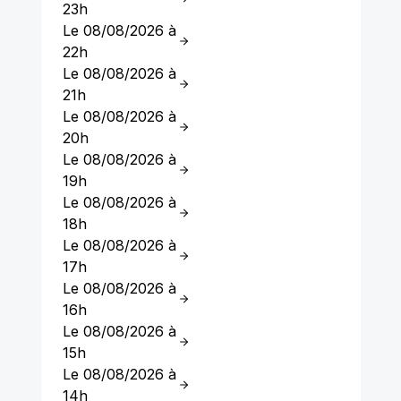
23h
Le 08/08/2026 à
22h
Le 08/08/2026 à
21h
Le 08/08/2026 à
20h
Le 08/08/2026 à
19h
Le 08/08/2026 à
18h
Le 08/08/2026 à
17h
Le 08/08/2026 à
16h
Le 08/08/2026 à
15h
Le 08/08/2026 à
14h