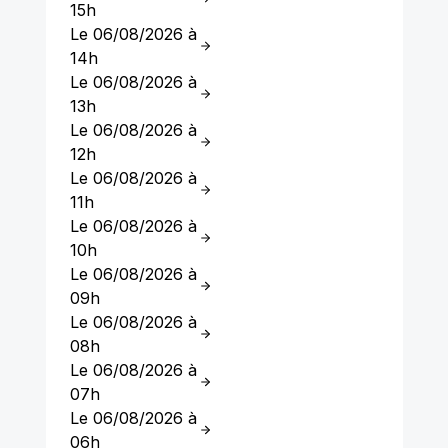
15h
Le 06/08/2026 à
14h
Le 06/08/2026 à
13h
Le 06/08/2026 à
12h
Le 06/08/2026 à
11h
Le 06/08/2026 à
10h
Le 06/08/2026 à
09h
Le 06/08/2026 à
08h
Le 06/08/2026 à
07h
Le 06/08/2026 à
06h