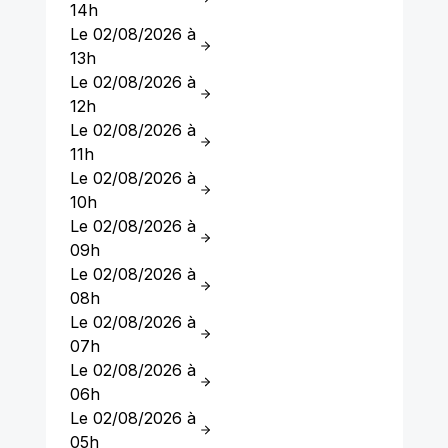
14h
Le 02/08/2026 à
13h
Le 02/08/2026 à
12h
Le 02/08/2026 à
11h
Le 02/08/2026 à
10h
Le 02/08/2026 à
09h
Le 02/08/2026 à
08h
Le 02/08/2026 à
07h
Le 02/08/2026 à
06h
Le 02/08/2026 à
05h