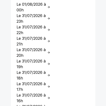
Le 01/08/2026 à
00h
Le 31/07/2026 à
23h
Le 31/07/2026 à
22h
Le 31/07/2026 à
21h
Le 31/07/2026 à
20h
Le 31/07/2026 à
19h
Le 31/07/2026 à
18h
Le 31/07/2026 à
17h
Le 31/07/2026 à
16h