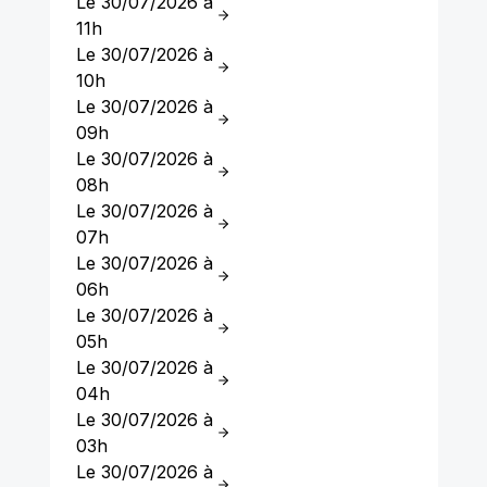
Le 30/07/2026 à
11h
Le 30/07/2026 à
10h
Le 30/07/2026 à
09h
Le 30/07/2026 à
08h
Le 30/07/2026 à
07h
Le 30/07/2026 à
06h
Le 30/07/2026 à
05h
Le 30/07/2026 à
04h
Le 30/07/2026 à
03h
Le 30/07/2026 à