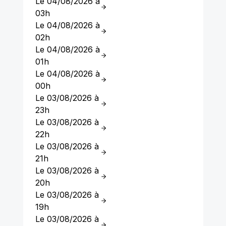
Le 04/08/2026 à
03h
Le 04/08/2026 à
02h
Le 04/08/2026 à
01h
Le 04/08/2026 à
00h
Le 03/08/2026 à
23h
Le 03/08/2026 à
22h
Le 03/08/2026 à
21h
Le 03/08/2026 à
20h
Le 03/08/2026 à
19h
Le 03/08/2026 à