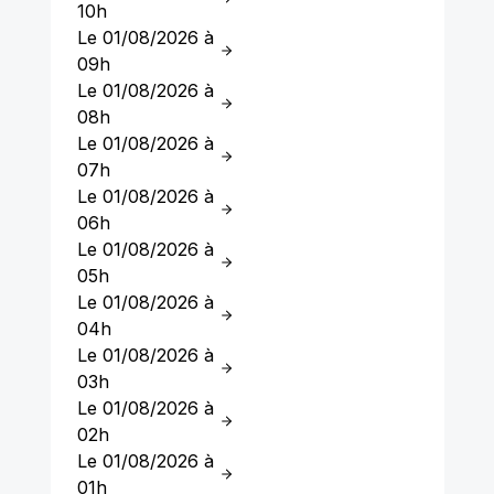
10h
Le 01/08/2026 à
09h
Le 01/08/2026 à
08h
Le 01/08/2026 à
07h
Le 01/08/2026 à
06h
Le 01/08/2026 à
05h
Le 01/08/2026 à
04h
Le 01/08/2026 à
03h
Le 01/08/2026 à
02h
Le 01/08/2026 à
01h