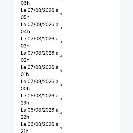
06h
Le 07/08/2026 à
05h
Le 07/08/2026 à
04h
Le 07/08/2026 à
03h
Le 07/08/2026 à
02h
Le 07/08/2026 à
01h
Le 07/08/2026 à
00h
Le 06/08/2026 à
23h
Le 06/08/2026 à
22h
Le 06/08/2026 à
21h