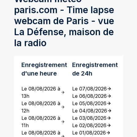
paris.com - Time lapse
webcam de Paris - vue
La Défense, maison de
la radio
Enregistrement
Enregistrement
d'une heure
de 24h
Le 08/08/2026 à
Le 07/08/2026
13h
Le 06/08/2026
Le 08/08/2026 à
Le 05/08/2026
12h
Le 04/08/2026
Le 08/08/2026 à
Le 03/08/2026
11h
Le 02/08/2026
Le 08/08/2026 à
Le 01/08/2026