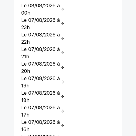
Le 08/08/2026 à
00h
Le 07/08/2026 à
23h
Le 07/08/2026 à
22h
Le 07/08/2026 à
21h
Le 07/08/2026 à
20h
Le 07/08/2026 à
19h
Le 07/08/2026 à
18h
Le 07/08/2026 à
17h
Le 07/08/2026 à
16h