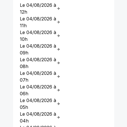
Le 04/08/2026 à
12h
Le 04/08/2026 à
11h
Le 04/08/2026 à
10h
Le 04/08/2026 à
09h
Le 04/08/2026 à
08h
Le 04/08/2026 à
07h
Le 04/08/2026 à
06h
Le 04/08/2026 à
05h
Le 04/08/2026 à
04h