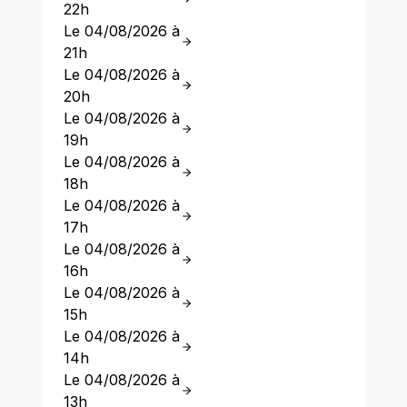
22h
Le 04/08/2026 à
21h
Le 04/08/2026 à
20h
Le 04/08/2026 à
19h
Le 04/08/2026 à
18h
Le 04/08/2026 à
17h
Le 04/08/2026 à
16h
Le 04/08/2026 à
15h
Le 04/08/2026 à
14h
Le 04/08/2026 à
13h