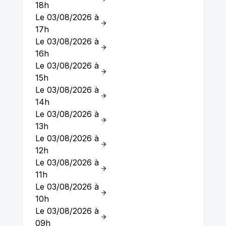
18h
Le 03/08/2026 à
17h
Le 03/08/2026 à
16h
Le 03/08/2026 à
15h
Le 03/08/2026 à
14h
Le 03/08/2026 à
13h
Le 03/08/2026 à
12h
Le 03/08/2026 à
11h
Le 03/08/2026 à
10h
Le 03/08/2026 à
09h