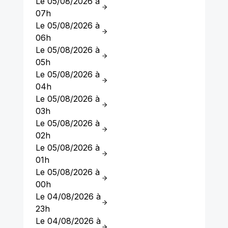
Le 05/08/2026 à
07h
Le 05/08/2026 à
06h
Le 05/08/2026 à
05h
Le 05/08/2026 à
04h
Le 05/08/2026 à
03h
Le 05/08/2026 à
02h
Le 05/08/2026 à
01h
Le 05/08/2026 à
00h
Le 04/08/2026 à
23h
Le 04/08/2026 à