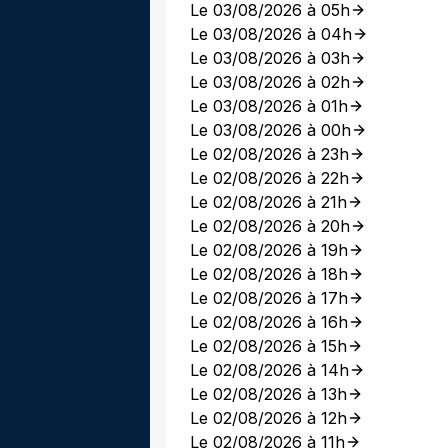
Le 03/08/2026 à 05h
Le 03/08/2026 à 04h
Le 03/08/2026 à 03h
Le 03/08/2026 à 02h
Le 03/08/2026 à 01h
Le 03/08/2026 à 00h
Le 02/08/2026 à 23h
Le 02/08/2026 à 22h
Le 02/08/2026 à 21h
Le 02/08/2026 à 20h
Le 02/08/2026 à 19h
Le 02/08/2026 à 18h
Le 02/08/2026 à 17h
Le 02/08/2026 à 16h
Le 02/08/2026 à 15h
Le 02/08/2026 à 14h
Le 02/08/2026 à 13h
Le 02/08/2026 à 12h
Le 02/08/2026 à 11h