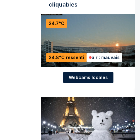
cliquables
24.7°C
24.8°C ressenti
air : mauvais
Webcams locales