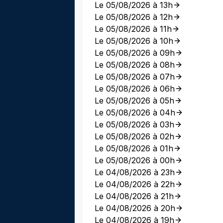
Le 05/08/2026 à 13h
Le 05/08/2026 à 12h
Le 05/08/2026 à 11h
Le 05/08/2026 à 10h
Le 05/08/2026 à 09h
Le 05/08/2026 à 08h
Le 05/08/2026 à 07h
Le 05/08/2026 à 06h
Le 05/08/2026 à 05h
Le 05/08/2026 à 04h
Le 05/08/2026 à 03h
Le 05/08/2026 à 02h
Le 05/08/2026 à 01h
Le 05/08/2026 à 00h
Le 04/08/2026 à 23h
Le 04/08/2026 à 22h
Le 04/08/2026 à 21h
Le 04/08/2026 à 20h
Le 04/08/2026 à 19h