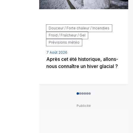
Douceur / Forte chaleur / Incendies
Froid / Fraîcheur / Gel
Prévisions météo
7 Août 2026
Après cet été historique, allons-
nous connaître un hiver glacial ?
0
1
2
3
4
5