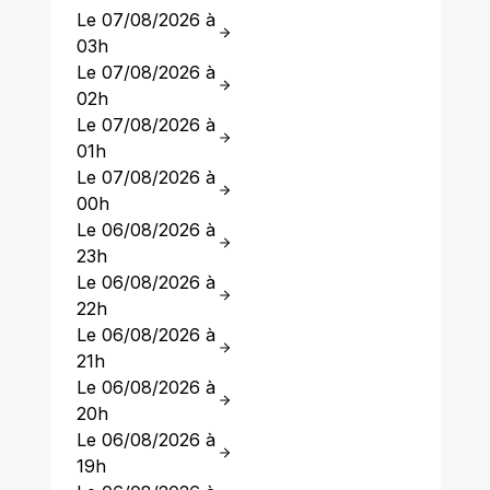
Le 07/08/2026 à
03h
Le 07/08/2026 à
02h
Le 07/08/2026 à
01h
Le 07/08/2026 à
00h
Le 06/08/2026 à
23h
Le 06/08/2026 à
22h
Le 06/08/2026 à
21h
Le 06/08/2026 à
20h
Le 06/08/2026 à
19h