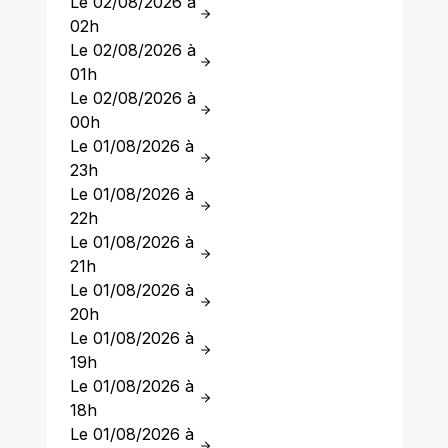
Le 02/08/2026 à
02h
Le 02/08/2026 à
01h
Le 02/08/2026 à
00h
Le 01/08/2026 à
23h
Le 01/08/2026 à
22h
Le 01/08/2026 à
21h
Le 01/08/2026 à
20h
Le 01/08/2026 à
19h
Le 01/08/2026 à
18h
Le 01/08/2026 à