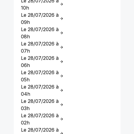
Le 28/07/2026 à
10h
Le 28/07/2026 à
09h
Le 28/07/2026 à
08h
Le 28/07/2026 à
07h
Le 28/07/2026 à
06h
Le 28/07/2026 à
05h
Le 28/07/2026 à
04h
Le 28/07/2026 à
03h
Le 28/07/2026 à
02h
Le 28/07/2026 à