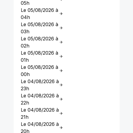
05h
Le 05/08/2026 à
04h
Le 05/08/2026 à
03h
Le 05/08/2026 à
02h
Le 05/08/2026 à
01h
Le 05/08/2026 à
00h
Le 04/08/2026 à
23h
Le 04/08/2026 à
22h
Le 04/08/2026 à
21h
Le 04/08/2026 à
20h