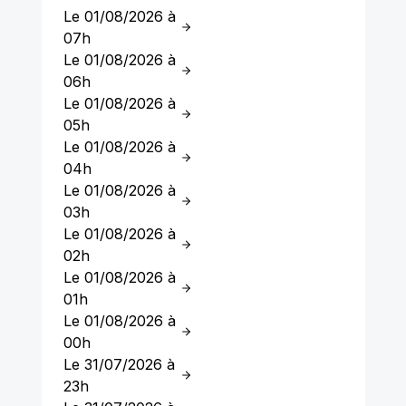
Le 01/08/2026 à
07h
Le 01/08/2026 à
06h
Le 01/08/2026 à
05h
Le 01/08/2026 à
04h
Le 01/08/2026 à
03h
Le 01/08/2026 à
02h
Le 01/08/2026 à
01h
Le 01/08/2026 à
00h
Le 31/07/2026 à
23h