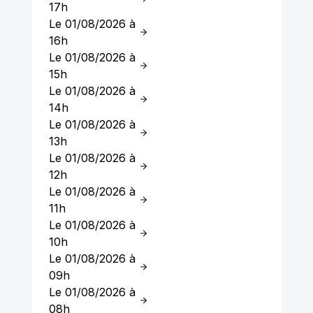
17h
Le 01/08/2026 à
16h
Le 01/08/2026 à
15h
Le 01/08/2026 à
14h
Le 01/08/2026 à
13h
Le 01/08/2026 à
12h
Le 01/08/2026 à
11h
Le 01/08/2026 à
10h
Le 01/08/2026 à
09h
Le 01/08/2026 à
08h