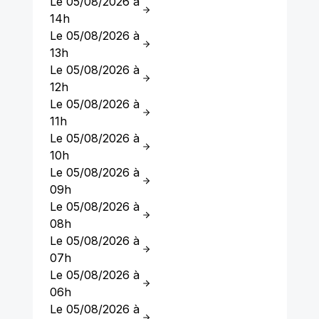
Le 05/08/2026 à
14h
Le 05/08/2026 à
13h
Le 05/08/2026 à
12h
Le 05/08/2026 à
11h
Le 05/08/2026 à
10h
Le 05/08/2026 à
09h
Le 05/08/2026 à
08h
Le 05/08/2026 à
07h
Le 05/08/2026 à
06h
Le 05/08/2026 à