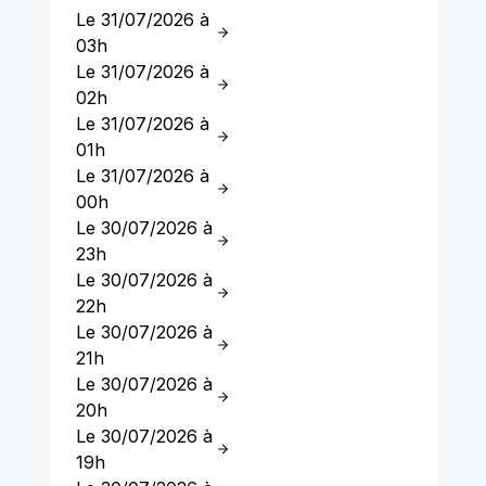
Le 31/07/2026 à
03h
Le 31/07/2026 à
02h
Le 31/07/2026 à
01h
Le 31/07/2026 à
00h
Le 30/07/2026 à
23h
Le 30/07/2026 à
22h
Le 30/07/2026 à
21h
Le 30/07/2026 à
20h
Le 30/07/2026 à
19h