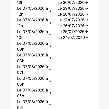
13h
Le 30/07/2026
Le 07/08/2026 à
Le 29/07/2026
12h
Le 28/07/2026
Le 07/08/2026 à
Le 27/07/2026
11h
Le 26/07/2026
Le 07/08/2026 à
Le 25/07/2026
10h
Le 24/07/2026
Le 07/08/2026 à
09h
Le 07/08/2026 à
08h
Le 07/08/2026 à
07h
Le 07/08/2026 à
06h
Le 07/08/2026 à
05h
Le 07/08/2026 à
04h