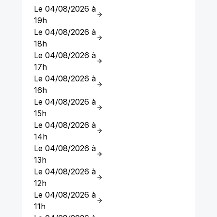
Le 04/08/2026 à
19h
Le 04/08/2026 à
18h
Le 04/08/2026 à
17h
Le 04/08/2026 à
16h
Le 04/08/2026 à
15h
Le 04/08/2026 à
14h
Le 04/08/2026 à
13h
Le 04/08/2026 à
12h
Le 04/08/2026 à
11h