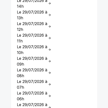
Le 29/07/2026 à
14h
Le 29/07/2026 à
13h
Le 29/07/2026 à
12h
Le 29/07/2026 à
11h
Le 29/07/2026 à
10h
Le 29/07/2026 à
09h
Le 29/07/2026 à
08h
Le 29/07/2026 à
07h
Le 29/07/2026 à
06h
Le 29/07/2026 à