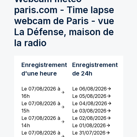
paris.com - Time lapse
webcam de Paris - vue
La Défense, maison de
la radio
Enregistrement
Enregistrement
d'une heure
de 24h
Le 07/08/2026 à
Le 06/08/2026
16h
Le 05/08/2026
Le 07/08/2026 à
Le 04/08/2026
15h
Le 03/08/2026
Le 07/08/2026 à
Le 02/08/2026
14h
Le 01/08/2026
Le 07/08/2026 à
Le 31/07/2026