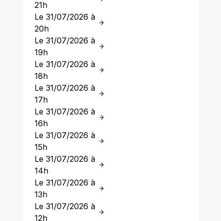
21h
Le 31/07/2026 à
20h
Le 31/07/2026 à
19h
Le 31/07/2026 à
18h
Le 31/07/2026 à
17h
Le 31/07/2026 à
16h
Le 31/07/2026 à
15h
Le 31/07/2026 à
14h
Le 31/07/2026 à
13h
Le 31/07/2026 à
12h