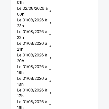
01h
Le 02/08/2026 à
00h
Le 01/08/2026 à
23h
Le 01/08/2026 à
22h
Le 01/08/2026 à
21h
Le 01/08/2026 à
20h
Le 01/08/2026 à
19h
Le 01/08/2026 à
18h
Le 01/08/2026 à
17h
Le 01/08/2026 à
16h