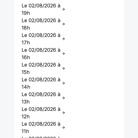
Le 02/08/2026 à
19h
Le 02/08/2026 à
18h
Le 02/08/2026 à
17h
Le 02/08/2026 à
16h
Le 02/08/2026 à
15h
Le 02/08/2026 à
14h
Le 02/08/2026 à
13h
Le 02/08/2026 à
12h
Le 02/08/2026 à
11h