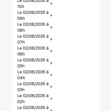
Le 02/08/2026 à
10h
Le 02/08/2026 à
09h
Le 02/08/2026 à
08h
Le 02/08/2026 à
07h
Le 02/08/2026 à
06h
Le 02/08/2026 à
05h
Le 02/08/2026 à
04h
Le 02/08/2026 à
03h
Le 02/08/2026 à
02h
Le 02/08/2026 à