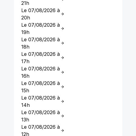
21h
Le 07/08/2026 à
20h
Le 07/08/2026 à
19h
Le 07/08/2026 à
18h
Le 07/08/2026 à
17h
Le 07/08/2026 à
16h
Le 07/08/2026 à
15h
Le 07/08/2026 à
14h
Le 07/08/2026 à
13h
Le 07/08/2026 à
12h