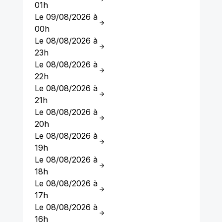
01h
Le 09/08/2026 à
00h
Le 08/08/2026 à
23h
Le 08/08/2026 à
22h
Le 08/08/2026 à
21h
Le 08/08/2026 à
20h
Le 08/08/2026 à
19h
Le 08/08/2026 à
18h
Le 08/08/2026 à
17h
Le 08/08/2026 à
16h