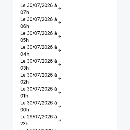
Le 30/07/2026 à
07h
Le 30/07/2026 à
06h
Le 30/07/2026 à
05h
Le 30/07/2026 à
04h
Le 30/07/2026 à
03h
Le 30/07/2026 à
02h
Le 30/07/2026 à
01h
Le 30/07/2026 à
00h
Le 29/07/2026 à
23h