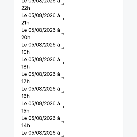
Le 05/08/2026 à
22h
Le 05/08/2026 à
21h
Le 05/08/2026 à
20h
Le 05/08/2026 à
19h
Le 05/08/2026 à
18h
Le 05/08/2026 à
17h
Le 05/08/2026 à
16h
Le 05/08/2026 à
15h
Le 05/08/2026 à
14h
Le 05/08/2026 à