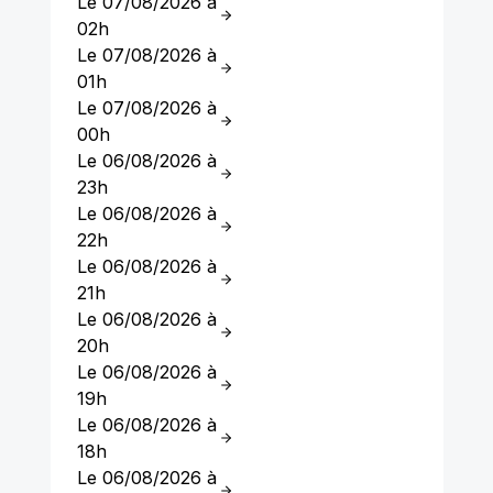
Le 07/08/2026 à
02h
Le 07/08/2026 à
01h
Le 07/08/2026 à
00h
Le 06/08/2026 à
23h
Le 06/08/2026 à
22h
Le 06/08/2026 à
21h
Le 06/08/2026 à
20h
Le 06/08/2026 à
19h
Le 06/08/2026 à
18h
Le 06/08/2026 à