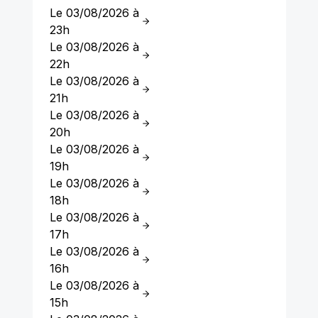
Le 03/08/2026 à
23h
Le 03/08/2026 à
22h
Le 03/08/2026 à
21h
Le 03/08/2026 à
20h
Le 03/08/2026 à
19h
Le 03/08/2026 à
18h
Le 03/08/2026 à
17h
Le 03/08/2026 à
16h
Le 03/08/2026 à
15h