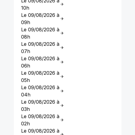
Le 09/08/2026 à
10h
Le 09/08/2026 à
09h
Le 09/08/2026 à
08h
Le 09/08/2026 à
07h
Le 09/08/2026 à
06h
Le 09/08/2026 à
05h
Le 09/08/2026 à
04h
Le 09/08/2026 à
03h
Le 09/08/2026 à
02h
Le 09/08/2026 à