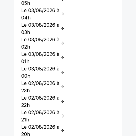
05h
Le 03/08/2026 à
04h
Le 03/08/2026 à
03h
Le 03/08/2026 à
02h
Le 03/08/2026 à
01h
Le 03/08/2026 à
00h
Le 02/08/2026 à
23h
Le 02/08/2026 à
22h
Le 02/08/2026 à
21h
Le 02/08/2026 à
20h