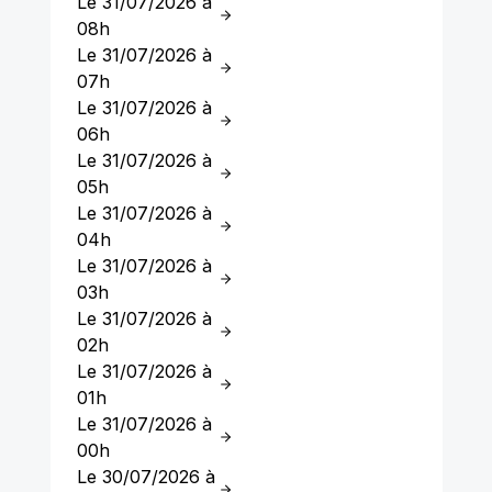
Le 31/07/2026 à
08h
Le 31/07/2026 à
07h
Le 31/07/2026 à
06h
Le 31/07/2026 à
05h
Le 31/07/2026 à
04h
Le 31/07/2026 à
03h
Le 31/07/2026 à
02h
Le 31/07/2026 à
01h
Le 31/07/2026 à
00h
Le 30/07/2026 à