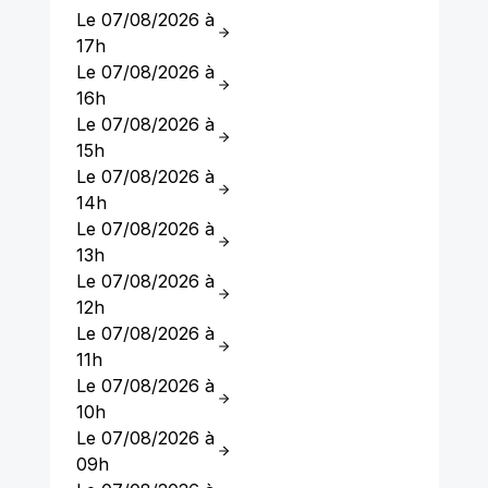
Le 07/08/2026 à
17h
Le 07/08/2026 à
16h
Le 07/08/2026 à
15h
Le 07/08/2026 à
14h
Le 07/08/2026 à
13h
Le 07/08/2026 à
12h
Le 07/08/2026 à
11h
Le 07/08/2026 à
10h
Le 07/08/2026 à
09h