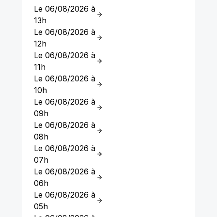
Le 06/08/2026 à
13h
Le 06/08/2026 à
12h
Le 06/08/2026 à
11h
Le 06/08/2026 à
10h
Le 06/08/2026 à
09h
Le 06/08/2026 à
08h
Le 06/08/2026 à
07h
Le 06/08/2026 à
06h
Le 06/08/2026 à
05h