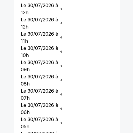
Le 30/07/2026 à
13h
Le 30/07/2026 à
12h
Le 30/07/2026 à
11h
Le 30/07/2026 à
10h
Le 30/07/2026 à
09h
Le 30/07/2026 à
08h
Le 30/07/2026 à
07h
Le 30/07/2026 à
06h
Le 30/07/2026 à
05h