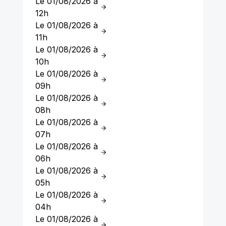
Le 01/08/2026 à
12h
Le 01/08/2026 à
11h
Le 01/08/2026 à
10h
Le 01/08/2026 à
09h
Le 01/08/2026 à
08h
Le 01/08/2026 à
07h
Le 01/08/2026 à
06h
Le 01/08/2026 à
05h
Le 01/08/2026 à
04h
Le 01/08/2026 à