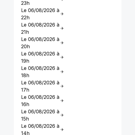
23h
Le 06/08/2026 à
22h
Le 06/08/2026 à
21h
Le 06/08/2026 à
20h
Le 06/08/2026 à
19h
Le 06/08/2026 à
18h
Le 06/08/2026 à
17h
Le 06/08/2026 à
16h
Le 06/08/2026 à
15h
Le 06/08/2026 à
14h