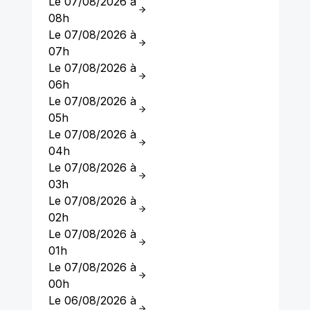
Le 07/08/2026 à
08h
Le 07/08/2026 à
07h
Le 07/08/2026 à
06h
Le 07/08/2026 à
05h
Le 07/08/2026 à
04h
Le 07/08/2026 à
03h
Le 07/08/2026 à
02h
Le 07/08/2026 à
01h
Le 07/08/2026 à
00h
Le 06/08/2026 à