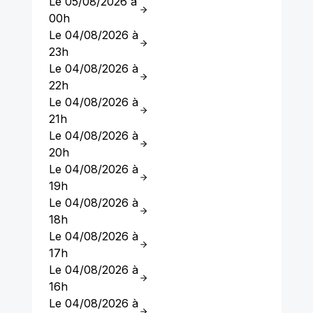
Le 05/08/2026 à
00h
Le 04/08/2026 à
23h
Le 04/08/2026 à
22h
Le 04/08/2026 à
21h
Le 04/08/2026 à
20h
Le 04/08/2026 à
19h
Le 04/08/2026 à
18h
Le 04/08/2026 à
17h
Le 04/08/2026 à
16h
Le 04/08/2026 à