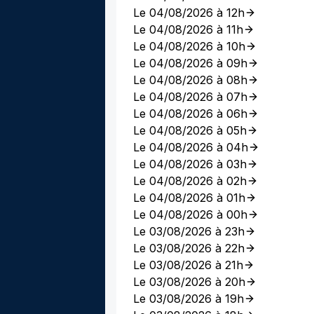
Le 04/08/2026 à 12h
Le 04/08/2026 à 11h
Le 04/08/2026 à 10h
Le 04/08/2026 à 09h
Le 04/08/2026 à 08h
Le 04/08/2026 à 07h
Le 04/08/2026 à 06h
Le 04/08/2026 à 05h
Le 04/08/2026 à 04h
Le 04/08/2026 à 03h
Le 04/08/2026 à 02h
Le 04/08/2026 à 01h
Le 04/08/2026 à 00h
Le 03/08/2026 à 23h
Le 03/08/2026 à 22h
Le 03/08/2026 à 21h
Le 03/08/2026 à 20h
Le 03/08/2026 à 19h