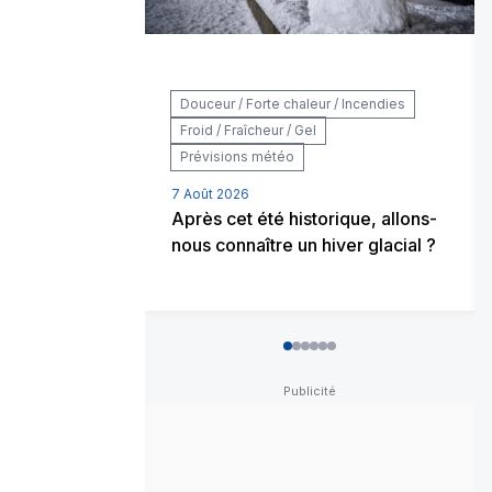
Douceur / Forte chaleur / Incendies
Froid / Fraîcheur / Gel
Prévisions météo
7 Août 2026
Après cet été historique, allons-
nous connaître un hiver glacial ?
0
1
2
3
4
5