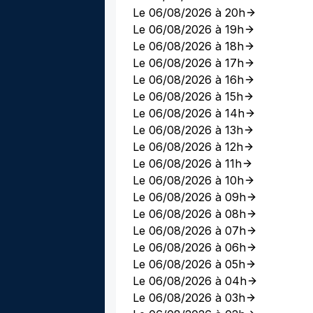
Le 06/08/2026 à 20h
Le 06/08/2026 à 19h
Le 06/08/2026 à 18h
Le 06/08/2026 à 17h
Le 06/08/2026 à 16h
Le 06/08/2026 à 15h
Le 06/08/2026 à 14h
Le 06/08/2026 à 13h
Le 06/08/2026 à 12h
Le 06/08/2026 à 11h
Le 06/08/2026 à 10h
Le 06/08/2026 à 09h
Le 06/08/2026 à 08h
Le 06/08/2026 à 07h
Le 06/08/2026 à 06h
Le 06/08/2026 à 05h
Le 06/08/2026 à 04h
Le 06/08/2026 à 03h