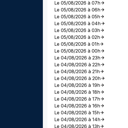
Le 05/08/2026 à 07h
Le 05/08/2026 à 06h
Le 05/08/2026 à 05h
Le 05/08/2026 à 04h
Le 05/08/2026 à 03h
Le 05/08/2026 à 02h
Le 05/08/2026 à 01h
Le 05/08/2026 à 00h
Le 04/08/2026 à 23h
Le 04/08/2026 à 22h
Le 04/08/2026 à 21h
Le 04/08/2026 à 20h
Le 04/08/2026 à 19h
Le 04/08/2026 à 18h
Le 04/08/2026 à 17h
Le 04/08/2026 à 16h
Le 04/08/2026 à 15h
Le 04/08/2026 à 14h
Le 04/08/2026 à 13h