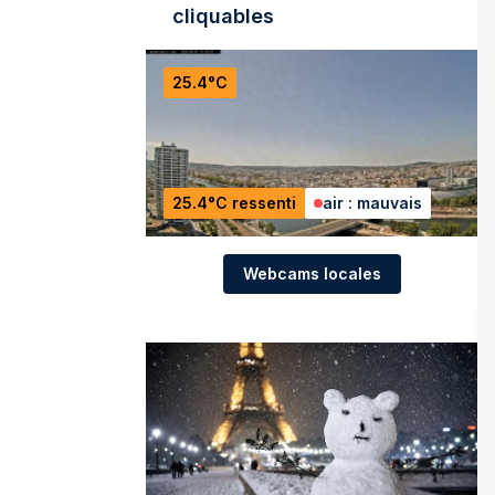
cliquables
25.4°C
25.4°C ressenti
air : mauvais
Webcams locales