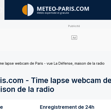
Sites expertisés
e lapse webcam de Paris - vue La Défense, maison de la radio
s.com - Time lapse webcam de 
son de la radio
re
Enregistrement de 24h