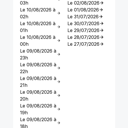
03h
Le 02/08/2026
Le 10/08/2026 à
Le 01/08/2026
02h
Le 31/07/2026
Le 10/08/2026 à
Le 30/07/2026
01h
Le 29/07/2026
Le 10/08/2026 à
Le 28/07/2026
00h
Le 27/07/2026
Le 09/08/2026 à
23h
Le 09/08/2026 à
22h
Le 09/08/2026 à
21h
Le 09/08/2026 à
20h
Le 09/08/2026 à
19h
Le 09/08/2026 à
18h