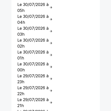
Le 30/07/2026 à
05h
Le 30/07/2026 à
04h
Le 30/07/2026 à
03h
Le 30/07/2026 à
02h
Le 30/07/2026 à
01h
Le 30/07/2026 à
00h
Le 29/07/2026 à
23h
Le 29/07/2026 à
22h
Le 29/07/2026 à
21h