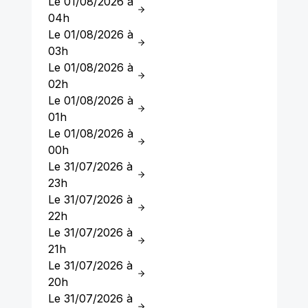
Le 01/08/2026 à
04h
Le 01/08/2026 à
03h
Le 01/08/2026 à
02h
Le 01/08/2026 à
01h
Le 01/08/2026 à
00h
Le 31/07/2026 à
23h
Le 31/07/2026 à
22h
Le 31/07/2026 à
21h
Le 31/07/2026 à
20h
Le 31/07/2026 à