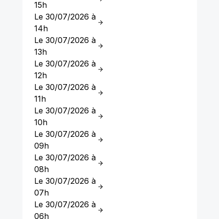
15h
Le 30/07/2026 à
14h
Le 30/07/2026 à
13h
Le 30/07/2026 à
12h
Le 30/07/2026 à
11h
Le 30/07/2026 à
10h
Le 30/07/2026 à
09h
Le 30/07/2026 à
08h
Le 30/07/2026 à
07h
Le 30/07/2026 à
06h