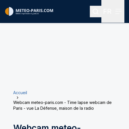
FR
Rechercher
Menu
Menu des
Accueil
Webcam meteo-paris.com - Time lapse webcam de
Paris - vue La Défense, maison de la radio
Webcam meteo-