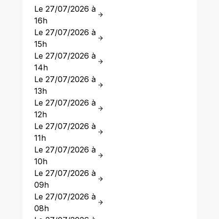
Le 27/07/2026 à
16h
Le 27/07/2026 à
15h
Le 27/07/2026 à
14h
Le 27/07/2026 à
13h
Le 27/07/2026 à
12h
Le 27/07/2026 à
11h
Le 27/07/2026 à
10h
Le 27/07/2026 à
09h
Le 27/07/2026 à
08h