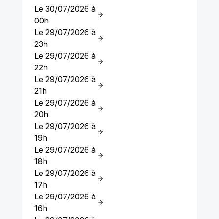
Le 30/07/2026 à
00h
Le 29/07/2026 à
23h
Le 29/07/2026 à
22h
Le 29/07/2026 à
21h
Le 29/07/2026 à
20h
Le 29/07/2026 à
19h
Le 29/07/2026 à
18h
Le 29/07/2026 à
17h
Le 29/07/2026 à
16h