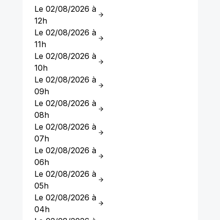
Le 02/08/2026 à
12h
Le 02/08/2026 à
11h
Le 02/08/2026 à
10h
Le 02/08/2026 à
09h
Le 02/08/2026 à
08h
Le 02/08/2026 à
07h
Le 02/08/2026 à
06h
Le 02/08/2026 à
05h
Le 02/08/2026 à
04h