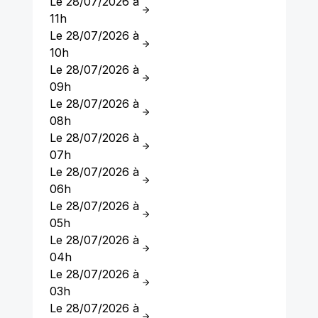
Le 28/07/2026 à
11h
Le 28/07/2026 à
10h
Le 28/07/2026 à
09h
Le 28/07/2026 à
08h
Le 28/07/2026 à
07h
Le 28/07/2026 à
06h
Le 28/07/2026 à
05h
Le 28/07/2026 à
04h
Le 28/07/2026 à
03h
Le 28/07/2026 à