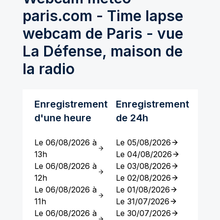
paris.com - Time lapse
webcam de Paris - vue
La Défense, maison de
la radio
Enregistrement
Enregistrement
d'une heure
de 24h
Le 06/08/2026 à
Le 05/08/2026
13h
Le 04/08/2026
Le 06/08/2026 à
Le 03/08/2026
12h
Le 02/08/2026
Le 06/08/2026 à
Le 01/08/2026
11h
Le 31/07/2026
Le 06/08/2026 à
Le 30/07/2026