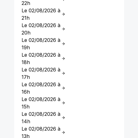
22h
Le 02/08/2026 à
21h
Le 02/08/2026 à
20h
Le 02/08/2026 à
19h
Le 02/08/2026 à
18h
Le 02/08/2026 à
17h
Le 02/08/2026 à
16h
Le 02/08/2026 à
15h
Le 02/08/2026 à
14h
Le 02/08/2026 à
13h