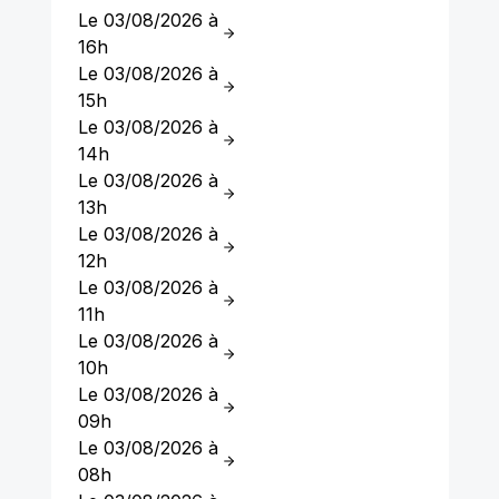
Le 03/08/2026 à
16h
Le 03/08/2026 à
15h
Le 03/08/2026 à
14h
Le 03/08/2026 à
13h
Le 03/08/2026 à
12h
Le 03/08/2026 à
11h
Le 03/08/2026 à
10h
Le 03/08/2026 à
09h
Le 03/08/2026 à
08h