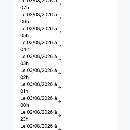
Le 03/08/2026 à
07h
Le 03/08/2026 à
06h
Le 03/08/2026 à
05h
Le 03/08/2026 à
04h
Le 03/08/2026 à
03h
Le 03/08/2026 à
02h
Le 03/08/2026 à
01h
Le 03/08/2026 à
00h
Le 02/08/2026 à
23h
Le 02/08/2026 à