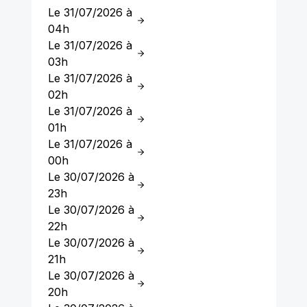
Le 31/07/2026 à
04h
Le 31/07/2026 à
03h
Le 31/07/2026 à
02h
Le 31/07/2026 à
01h
Le 31/07/2026 à
00h
Le 30/07/2026 à
23h
Le 30/07/2026 à
22h
Le 30/07/2026 à
21h
Le 30/07/2026 à
20h