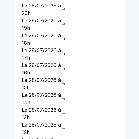
Le 28/07/2026 à
20h
Le 28/07/2026 à
19h
Le 28/07/2026 à
18h
Le 28/07/2026 à
17h
Le 28/07/2026 à
16h
Le 28/07/2026 à
15h
Le 28/07/2026 à
14h
Le 28/07/2026 à
13h
Le 28/07/2026 à
12h