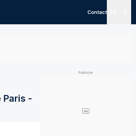
FR
Contact
Menu
Menu des
Paris -