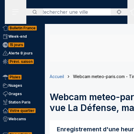
Rechercher
Menu secondaire
Bulletin France
Week-end
15 jours
Alerte 8 jours
Prévi. saison
Accueil
Webcam meteo-paris.com - Tim
Pluies
Nuages
Orages
Webcam meteo-pari
Station Paris
vue La Défense, mai
Votre quartier
Webcams
Enregistrement d'une heu