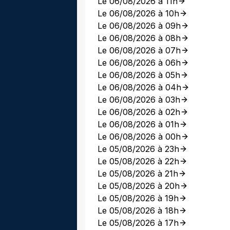
Le 06/08/2026 à 11h
Le 06/08/2026 à 10h
Le 06/08/2026 à 09h
Le 06/08/2026 à 08h
Le 06/08/2026 à 07h
Le 06/08/2026 à 06h
Le 06/08/2026 à 05h
Le 06/08/2026 à 04h
Le 06/08/2026 à 03h
Le 06/08/2026 à 02h
Le 06/08/2026 à 01h
Le 06/08/2026 à 00h
Le 05/08/2026 à 23h
Le 05/08/2026 à 22h
Le 05/08/2026 à 21h
Le 05/08/2026 à 20h
Le 05/08/2026 à 19h
Le 05/08/2026 à 18h
Le 05/08/2026 à 17h