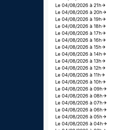
Le 04/08/2026 à 21h
Le 04/08/2026 à 20h
Le 04/08/2026 à 19h
Le 04/08/2026 à 18h
Le 04/08/2026 à 17h
Le 04/08/2026 à 16h
Le 04/08/2026 à 15h
Le 04/08/2026 à 14h
Le 04/08/2026 à 13h
Le 04/08/2026 à 12h
Le 04/08/2026 à 11h
Le 04/08/2026 à 10h
Le 04/08/2026 à 09h
Le 04/08/2026 à 08h
Le 04/08/2026 à 07h
Le 04/08/2026 à 06h
Le 04/08/2026 à 05h
Le 04/08/2026 à 04h