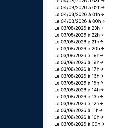
Le 04/08/2026 à 03h
Le 04/08/2026 à 02h
Le 04/08/2026 à 01h
Le 04/08/2026 à 00h
Le 03/08/2026 à 23h
Le 03/08/2026 à 22h
Le 03/08/2026 à 21h
Le 03/08/2026 à 20h
Le 03/08/2026 à 19h
Le 03/08/2026 à 18h
Le 03/08/2026 à 17h
Le 03/08/2026 à 16h
Le 03/08/2026 à 15h
Le 03/08/2026 à 14h
Le 03/08/2026 à 13h
Le 03/08/2026 à 12h
Le 03/08/2026 à 11h
Le 03/08/2026 à 10h
Le 03/08/2026 à 09h