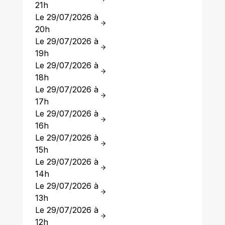
21h
Le 29/07/2026 à
20h
Le 29/07/2026 à
19h
Le 29/07/2026 à
18h
Le 29/07/2026 à
17h
Le 29/07/2026 à
16h
Le 29/07/2026 à
15h
Le 29/07/2026 à
14h
Le 29/07/2026 à
13h
Le 29/07/2026 à
12h