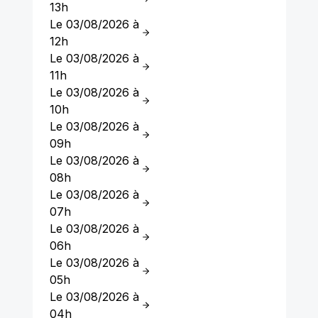
13h
Le 03/08/2026 à
12h
Le 03/08/2026 à
11h
Le 03/08/2026 à
10h
Le 03/08/2026 à
09h
Le 03/08/2026 à
08h
Le 03/08/2026 à
07h
Le 03/08/2026 à
06h
Le 03/08/2026 à
05h
Le 03/08/2026 à
04h