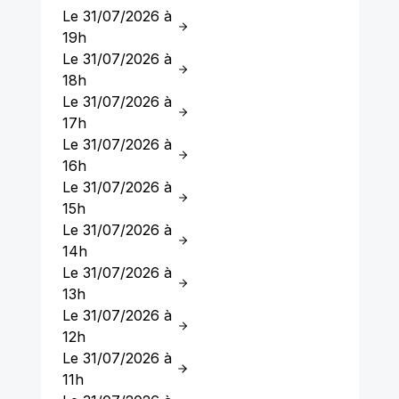
Le 31/07/2026 à
19h
Le 31/07/2026 à
18h
Le 31/07/2026 à
17h
Le 31/07/2026 à
16h
Le 31/07/2026 à
15h
Le 31/07/2026 à
14h
Le 31/07/2026 à
13h
Le 31/07/2026 à
12h
Le 31/07/2026 à
11h