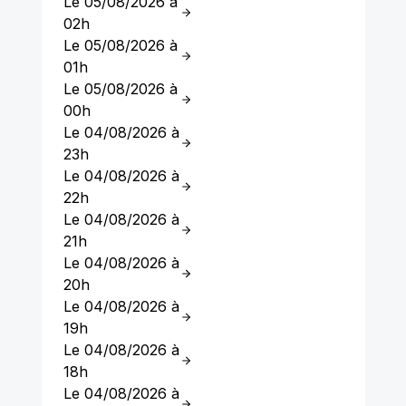
Le 05/08/2026 à
02h
Le 05/08/2026 à
01h
Le 05/08/2026 à
00h
Le 04/08/2026 à
23h
Le 04/08/2026 à
22h
Le 04/08/2026 à
21h
Le 04/08/2026 à
20h
Le 04/08/2026 à
19h
Le 04/08/2026 à
18h
Le 04/08/2026 à