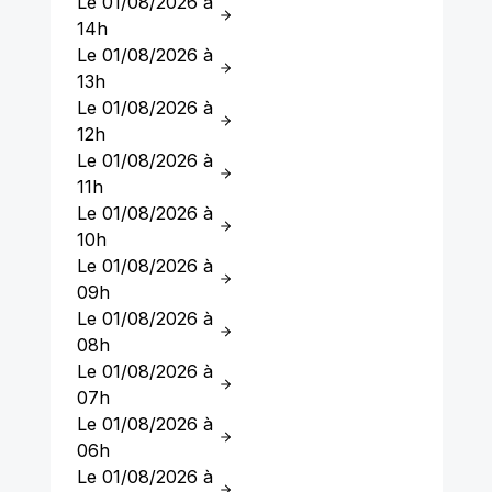
Le 01/08/2026 à
14h
Le 01/08/2026 à
13h
Le 01/08/2026 à
12h
Le 01/08/2026 à
11h
Le 01/08/2026 à
10h
Le 01/08/2026 à
09h
Le 01/08/2026 à
08h
Le 01/08/2026 à
07h
Le 01/08/2026 à
06h
Le 01/08/2026 à