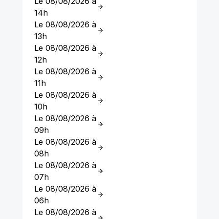
Le 08/08/2026 à
14h
Le 08/08/2026 à
13h
Le 08/08/2026 à
12h
Le 08/08/2026 à
11h
Le 08/08/2026 à
10h
Le 08/08/2026 à
09h
Le 08/08/2026 à
08h
Le 08/08/2026 à
07h
Le 08/08/2026 à
06h
Le 08/08/2026 à