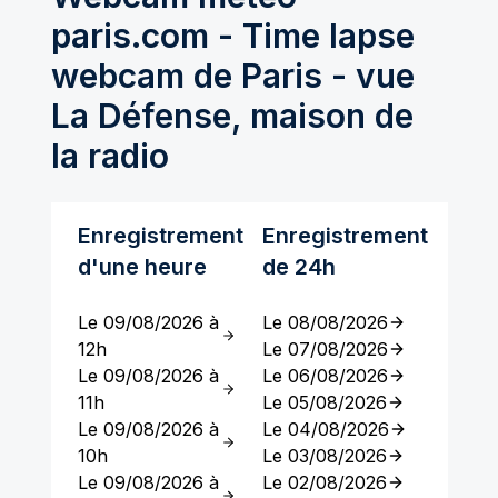
paris.com - Time lapse
webcam de Paris - vue
La Défense, maison de
la radio
Enregistrement
Enregistrement
d'une heure
de 24h
Le 09/08/2026 à
Le 08/08/2026
12h
Le 07/08/2026
Le 09/08/2026 à
Le 06/08/2026
11h
Le 05/08/2026
Le 09/08/2026 à
Le 04/08/2026
10h
Le 03/08/2026
Le 09/08/2026 à
Le 02/08/2026