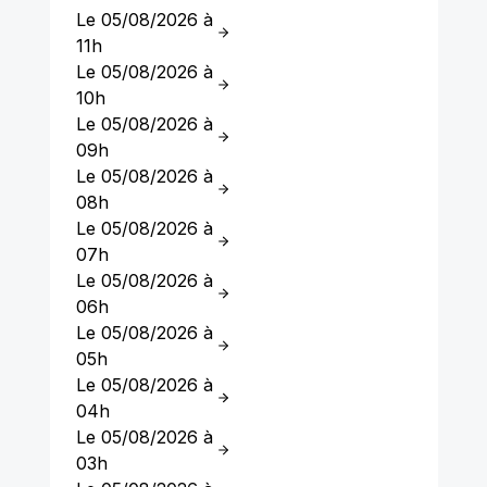
Le 05/08/2026 à
11h
Le 05/08/2026 à
10h
Le 05/08/2026 à
09h
Le 05/08/2026 à
08h
Le 05/08/2026 à
07h
Le 05/08/2026 à
06h
Le 05/08/2026 à
05h
Le 05/08/2026 à
04h
Le 05/08/2026 à
03h