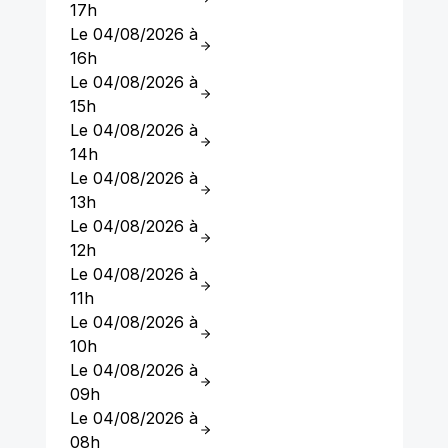
17h
Le 04/08/2026 à
16h
Le 04/08/2026 à
15h
Le 04/08/2026 à
14h
Le 04/08/2026 à
13h
Le 04/08/2026 à
12h
Le 04/08/2026 à
11h
Le 04/08/2026 à
10h
Le 04/08/2026 à
09h
Le 04/08/2026 à
08h