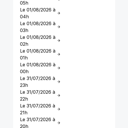
05h
Le 01/08/2026 à
04h
Le 01/08/2026 à
03h
Le 01/08/2026 à
02h
Le 01/08/2026 à
01h
Le 01/08/2026 à
00h
Le 31/07/2026 à
23h
Le 31/07/2026 à
22h
Le 31/07/2026 à
21h
Le 31/07/2026 à
20h