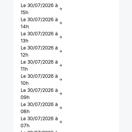
Le 30/07/2026 à
15h
Le 30/07/2026 à
14h
Le 30/07/2026 à
13h
Le 30/07/2026 à
12h
Le 30/07/2026 à
11h
Le 30/07/2026 à
10h
Le 30/07/2026 à
09h
Le 30/07/2026 à
08h
Le 30/07/2026 à
07h