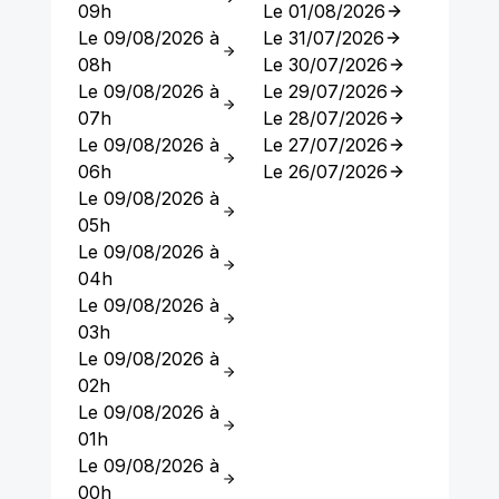
09h
Le 01/08/2026
Le 09/08/2026 à
Le 31/07/2026
08h
Le 30/07/2026
Le 09/08/2026 à
Le 29/07/2026
07h
Le 28/07/2026
Le 09/08/2026 à
Le 27/07/2026
06h
Le 26/07/2026
Le 09/08/2026 à
05h
Le 09/08/2026 à
04h
Le 09/08/2026 à
03h
Le 09/08/2026 à
02h
Le 09/08/2026 à
01h
Le 09/08/2026 à
00h