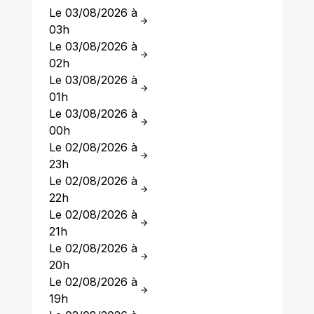
Le 03/08/2026 à
03h
Le 03/08/2026 à
02h
Le 03/08/2026 à
01h
Le 03/08/2026 à
00h
Le 02/08/2026 à
23h
Le 02/08/2026 à
22h
Le 02/08/2026 à
21h
Le 02/08/2026 à
20h
Le 02/08/2026 à
19h