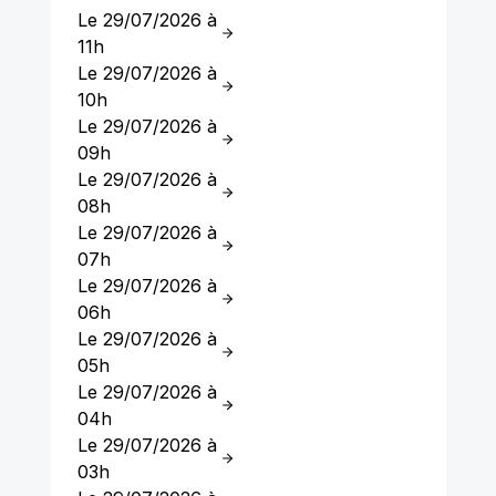
Le 29/07/2026 à
11h
Le 29/07/2026 à
10h
Le 29/07/2026 à
09h
Le 29/07/2026 à
08h
Le 29/07/2026 à
07h
Le 29/07/2026 à
06h
Le 29/07/2026 à
05h
Le 29/07/2026 à
04h
Le 29/07/2026 à
03h