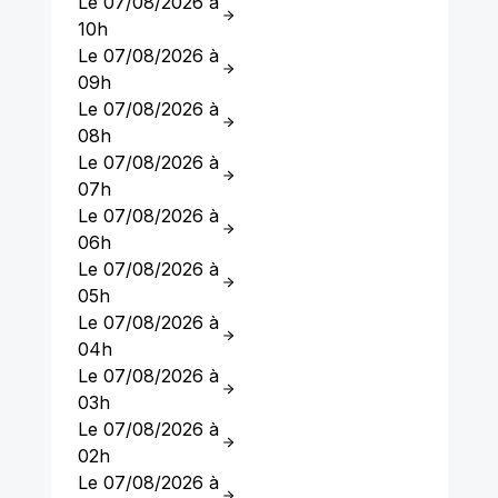
Le 07/08/2026 à
10h
Le 07/08/2026 à
09h
Le 07/08/2026 à
08h
Le 07/08/2026 à
07h
Le 07/08/2026 à
06h
Le 07/08/2026 à
05h
Le 07/08/2026 à
04h
Le 07/08/2026 à
03h
Le 07/08/2026 à
02h
Le 07/08/2026 à