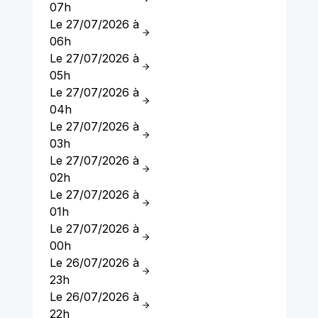
07h
Le 27/07/2026 à
06h
Le 27/07/2026 à
05h
Le 27/07/2026 à
04h
Le 27/07/2026 à
03h
Le 27/07/2026 à
02h
Le 27/07/2026 à
01h
Le 27/07/2026 à
00h
Le 26/07/2026 à
23h
Le 26/07/2026 à
22h