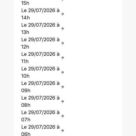
15h
Le 29/07/2026 à
14h
Le 29/07/2026 à
13h
Le 29/07/2026 à
12h
Le 29/07/2026 à
11h
Le 29/07/2026 à
10h
Le 29/07/2026 à
09h
Le 29/07/2026 à
08h
Le 29/07/2026 à
07h
Le 29/07/2026 à
06h