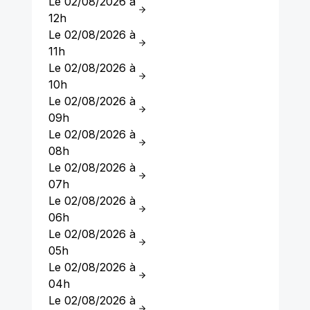
Le 02/08/2026 à
12h
Le 02/08/2026 à
11h
Le 02/08/2026 à
10h
Le 02/08/2026 à
09h
Le 02/08/2026 à
08h
Le 02/08/2026 à
07h
Le 02/08/2026 à
06h
Le 02/08/2026 à
05h
Le 02/08/2026 à
04h
Le 02/08/2026 à