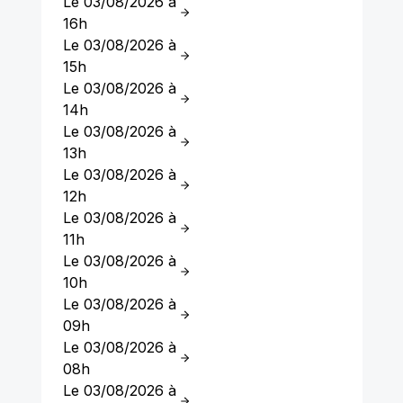
Le 03/08/2026 à
16h
Le 03/08/2026 à
15h
Le 03/08/2026 à
14h
Le 03/08/2026 à
13h
Le 03/08/2026 à
12h
Le 03/08/2026 à
11h
Le 03/08/2026 à
10h
Le 03/08/2026 à
09h
Le 03/08/2026 à
08h
Le 03/08/2026 à