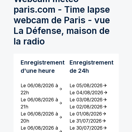
paris.com - Time lapse
webcam de Paris - vue
La Défense, maison de
la radio
Enregistrement
Enregistrement
d'une heure
de 24h
Le 06/08/2026 à
Le 05/08/2026
22h
Le 04/08/2026
Le 06/08/2026 à
Le 03/08/2026
21h
Le 02/08/2026
Le 06/08/2026 à
Le 01/08/2026
20h
Le 31/07/2026
Le 06/08/2026 à
Le 30/07/2026