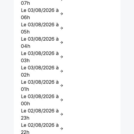
07h
Le 03/08/2026 à
06h
Le 03/08/2026 à
05h
Le 03/08/2026 à
04h
Le 03/08/2026 à
03h
Le 03/08/2026 à
02h
Le 03/08/2026 à
01h
Le 03/08/2026 à
00h
Le 02/08/2026 à
23h
Le 02/08/2026 à
22h