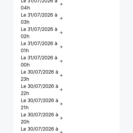
Le 31/07/2026 à
04h
Le 31/07/2026 à
03h
Le 31/07/2026 à
02h
Le 31/07/2026 à
01h
Le 31/07/2026 à
00h
Le 30/07/2026 à
23h
Le 30/07/2026 à
22h
Le 30/07/2026 à
21h
Le 30/07/2026 à
20h
Le 30/07/2026 à