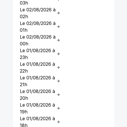
03h
Le 02/08/2026 à
02h
Le 02/08/2026 à
01h
Le 02/08/2026 à
00h
Le 01/08/2026 à
23h
Le 01/08/2026 à
22h
Le 01/08/2026 à
21h
Le 01/08/2026 à
20h
Le 01/08/2026 à
19h
Le 01/08/2026 à
18h