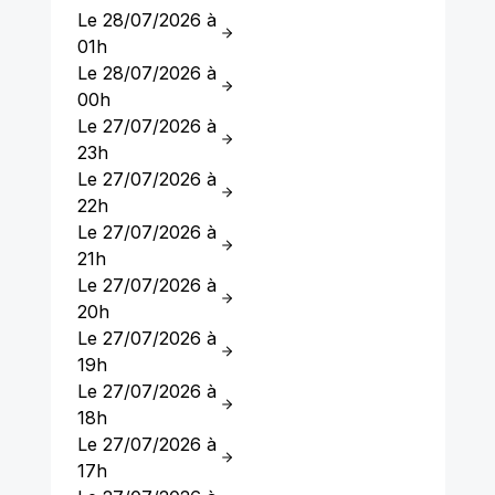
Le 28/07/2026 à
01h
Le 28/07/2026 à
00h
Le 27/07/2026 à
23h
Le 27/07/2026 à
22h
Le 27/07/2026 à
21h
Le 27/07/2026 à
20h
Le 27/07/2026 à
19h
Le 27/07/2026 à
18h
Le 27/07/2026 à
17h