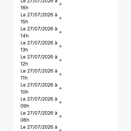
Le 27/07/2026 à
16h
Le 27/07/2026 à
15h
Le 27/07/2026 à
14h
Le 27/07/2026 à
13h
Le 27/07/2026 à
12h
Le 27/07/2026 à
11h
Le 27/07/2026 à
10h
Le 27/07/2026 à
09h
Le 27/07/2026 à
08h
Le 27/07/2026 à