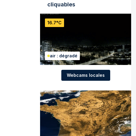
cliquables
16.7°C
air : dégradé
Webcams locales