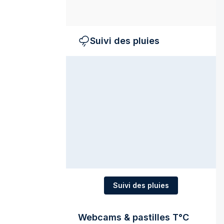
Suivi des pluies
Suivi des pluies
Webcams & pastilles T°C