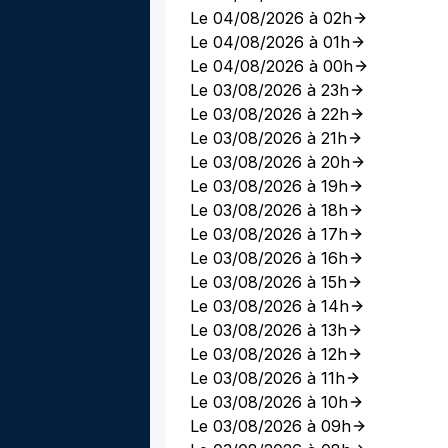
Le 04/08/2026 à 02h
Le 04/08/2026 à 01h
Le 04/08/2026 à 00h
Le 03/08/2026 à 23h
Le 03/08/2026 à 22h
Le 03/08/2026 à 21h
Le 03/08/2026 à 20h
Le 03/08/2026 à 19h
Le 03/08/2026 à 18h
Le 03/08/2026 à 17h
Le 03/08/2026 à 16h
Le 03/08/2026 à 15h
Le 03/08/2026 à 14h
Le 03/08/2026 à 13h
Le 03/08/2026 à 12h
Le 03/08/2026 à 11h
Le 03/08/2026 à 10h
Le 03/08/2026 à 09h