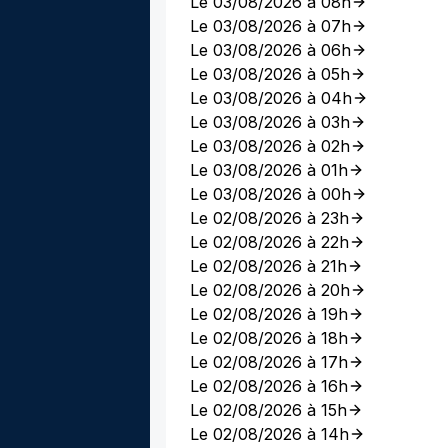
Le 03/08/2026 à 08h
Le 03/08/2026 à 07h
Le 03/08/2026 à 06h
Le 03/08/2026 à 05h
Le 03/08/2026 à 04h
Le 03/08/2026 à 03h
Le 03/08/2026 à 02h
Le 03/08/2026 à 01h
Le 03/08/2026 à 00h
Le 02/08/2026 à 23h
Le 02/08/2026 à 22h
Le 02/08/2026 à 21h
Le 02/08/2026 à 20h
Le 02/08/2026 à 19h
Le 02/08/2026 à 18h
Le 02/08/2026 à 17h
Le 02/08/2026 à 16h
Le 02/08/2026 à 15h
Le 02/08/2026 à 14h