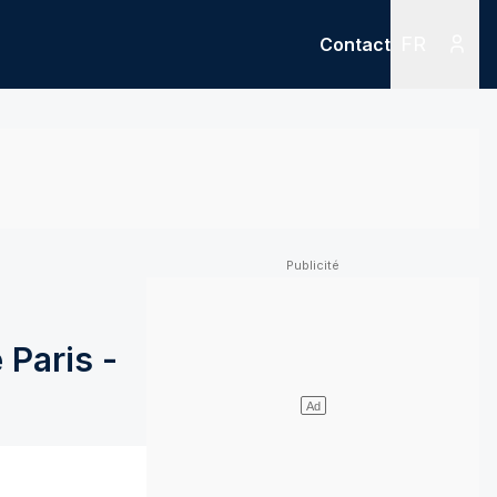
FR
Contact
Menu
Menu des
Paris -