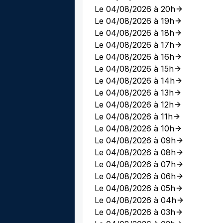
Le 04/08/2026 à 20h
Le 04/08/2026 à 19h
Le 04/08/2026 à 18h
Le 04/08/2026 à 17h
Le 04/08/2026 à 16h
Le 04/08/2026 à 15h
Le 04/08/2026 à 14h
Le 04/08/2026 à 13h
Le 04/08/2026 à 12h
Le 04/08/2026 à 11h
Le 04/08/2026 à 10h
Le 04/08/2026 à 09h
Le 04/08/2026 à 08h
Le 04/08/2026 à 07h
Le 04/08/2026 à 06h
Le 04/08/2026 à 05h
Le 04/08/2026 à 04h
Le 04/08/2026 à 03h