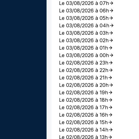
Le 03/08/2026 à 07h
Le 03/08/2026 à 06h
Le 03/08/2026 à 05h
Le 03/08/2026 à 04h
Le 03/08/2026 à 03h
Le 03/08/2026 à 02h
Le 03/08/2026 à 01h
Le 03/08/2026 à 00h
Le 02/08/2026 à 23h
Le 02/08/2026 à 22h
Le 02/08/2026 à 21h
Le 02/08/2026 à 20h
Le 02/08/2026 à 19h
Le 02/08/2026 à 18h
Le 02/08/2026 à 17h
Le 02/08/2026 à 16h
Le 02/08/2026 à 15h
Le 02/08/2026 à 14h
Le 02/08/2026 à 13h