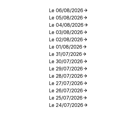
Le 06/08/2026
Le 05/08/2026
Le 04/08/2026
Le 03/08/2026
Le 02/08/2026
Le 01/08/2026
Le 31/07/2026
Le 30/07/2026
Le 29/07/2026
Le 28/07/2026
Le 27/07/2026
Le 26/07/2026
Le 25/07/2026
Le 24/07/2026