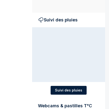
Suivi des pluies
Suivi des pluies
Webcams & pastilles T°C