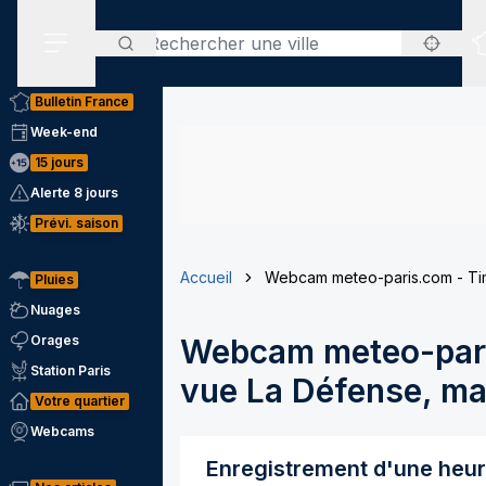
Rechercher
Menu secondaire
Bulletin France
Week-end
15 jours
Alerte 8 jours
Prévi. saison
Accueil
Webcam meteo-paris.com - Tim
Pluies
Nuages
Orages
Webcam meteo-pari
Station Paris
vue La Défense, mai
Votre quartier
Webcams
Enregistrement d'une heu