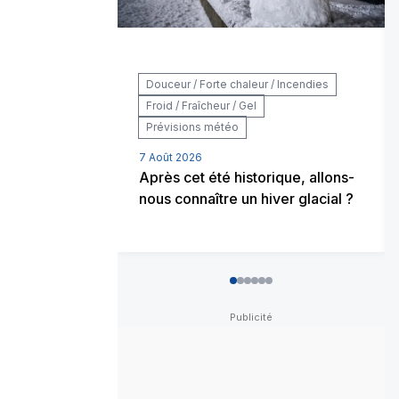
Douceur / Forte chaleur / Incendies
Froid / Fraîcheur / Gel
Prévisions météo
7 Août 2026
Après cet été historique, allons-
nous connaître un hiver glacial ?
0
1
2
3
4
5