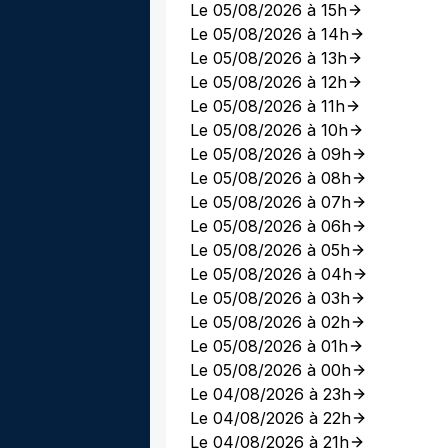
Le 05/08/2026 à 15h
Le 05/08/2026 à 14h
Le 05/08/2026 à 13h
Le 05/08/2026 à 12h
Le 05/08/2026 à 11h
Le 05/08/2026 à 10h
Le 05/08/2026 à 09h
Le 05/08/2026 à 08h
Le 05/08/2026 à 07h
Le 05/08/2026 à 06h
Le 05/08/2026 à 05h
Le 05/08/2026 à 04h
Le 05/08/2026 à 03h
Le 05/08/2026 à 02h
Le 05/08/2026 à 01h
Le 05/08/2026 à 00h
Le 04/08/2026 à 23h
Le 04/08/2026 à 22h
Le 04/08/2026 à 21h