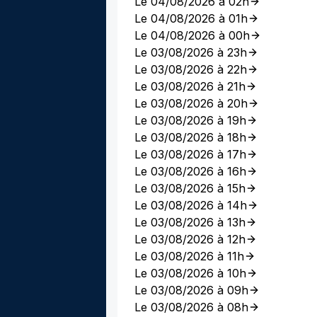
Le 04/08/2026 à 02h
Le 04/08/2026 à 01h
Le 04/08/2026 à 00h
Le 03/08/2026 à 23h
Le 03/08/2026 à 22h
Le 03/08/2026 à 21h
Le 03/08/2026 à 20h
Le 03/08/2026 à 19h
Le 03/08/2026 à 18h
Le 03/08/2026 à 17h
Le 03/08/2026 à 16h
Le 03/08/2026 à 15h
Le 03/08/2026 à 14h
Le 03/08/2026 à 13h
Le 03/08/2026 à 12h
Le 03/08/2026 à 11h
Le 03/08/2026 à 10h
Le 03/08/2026 à 09h
Le 03/08/2026 à 08h