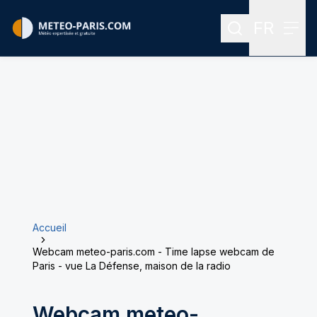
FR
Rechercher
Menu
Menu des
Accueil
Webcam meteo-paris.com - Time lapse webcam de
Paris - vue La Défense, maison de la radio
Webcam meteo-