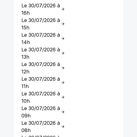
Le 30/07/2026 à
16h
Le 30/07/2026 à
15h
Le 30/07/2026 à
14h
Le 30/07/2026 à
13h
Le 30/07/2026 à
12h
Le 30/07/2026 à
11h
Le 30/07/2026 à
10h
Le 30/07/2026 à
09h
Le 30/07/2026 à
08h