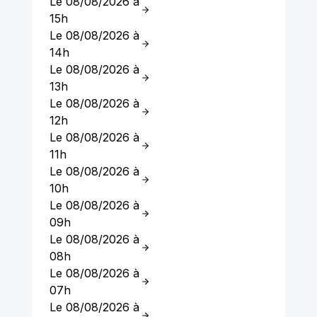
Le 08/08/2026 à
15h
Le 08/08/2026 à
14h
Le 08/08/2026 à
13h
Le 08/08/2026 à
12h
Le 08/08/2026 à
11h
Le 08/08/2026 à
10h
Le 08/08/2026 à
09h
Le 08/08/2026 à
08h
Le 08/08/2026 à
07h
Le 08/08/2026 à