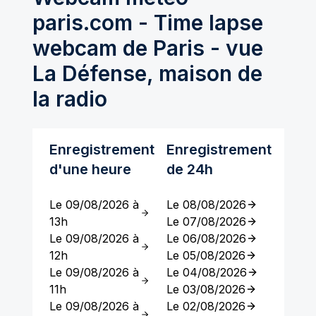
paris.com - Time lapse
webcam de Paris - vue
La Défense, maison de
la radio
Enregistrement
Enregistrement
d'une heure
de 24h
Le 09/08/2026 à
Le 08/08/2026
13h
Le 07/08/2026
Le 09/08/2026 à
Le 06/08/2026
12h
Le 05/08/2026
Le 09/08/2026 à
Le 04/08/2026
11h
Le 03/08/2026
Le 09/08/2026 à
Le 02/08/2026