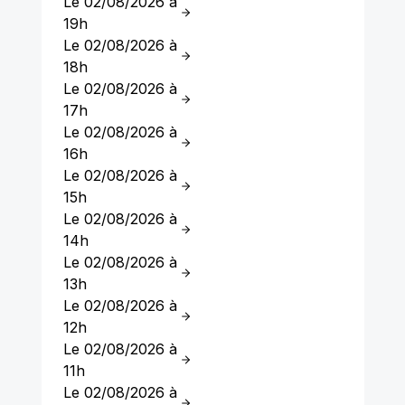
Le 02/08/2026 à
19h
Le 02/08/2026 à
18h
Le 02/08/2026 à
17h
Le 02/08/2026 à
16h
Le 02/08/2026 à
15h
Le 02/08/2026 à
14h
Le 02/08/2026 à
13h
Le 02/08/2026 à
12h
Le 02/08/2026 à
11h
Le 02/08/2026 à