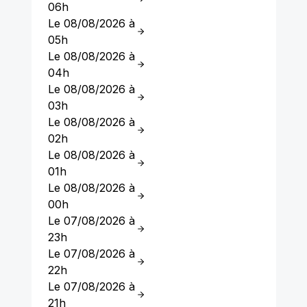
06h
Le 08/08/2026 à
05h
Le 08/08/2026 à
04h
Le 08/08/2026 à
03h
Le 08/08/2026 à
02h
Le 08/08/2026 à
01h
Le 08/08/2026 à
00h
Le 07/08/2026 à
23h
Le 07/08/2026 à
22h
Le 07/08/2026 à
21h