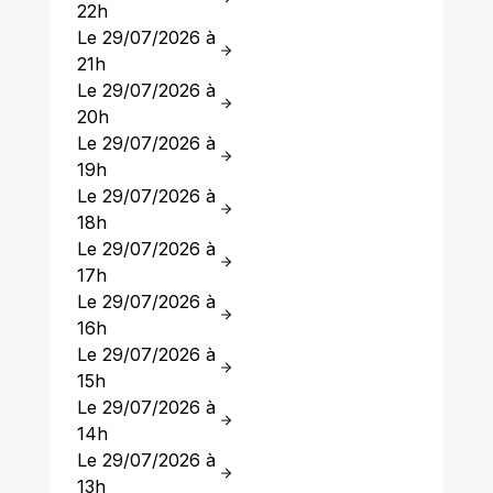
22h
Le 29/07/2026 à
21h
Le 29/07/2026 à
20h
Le 29/07/2026 à
19h
Le 29/07/2026 à
18h
Le 29/07/2026 à
17h
Le 29/07/2026 à
16h
Le 29/07/2026 à
15h
Le 29/07/2026 à
14h
Le 29/07/2026 à
13h