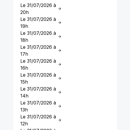
Le 31/07/2026 à
20h
Le 31/07/2026 à
19h
Le 31/07/2026 à
18h
Le 31/07/2026 à
17h
Le 31/07/2026 à
16h
Le 31/07/2026 à
15h
Le 31/07/2026 à
14h
Le 31/07/2026 à
13h
Le 31/07/2026 à
12h