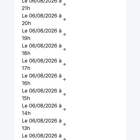
Le 06/08/2026 à
21h
Le 06/08/2026 à
20h
Le 06/08/2026 à
19h
Le 06/08/2026 à
18h
Le 06/08/2026 à
17h
Le 06/08/2026 à
16h
Le 06/08/2026 à
15h
Le 06/08/2026 à
14h
Le 06/08/2026 à
13h
Le 06/08/2026 à