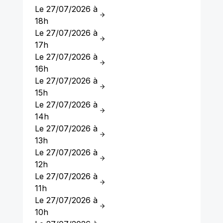
Le 27/07/2026 à
18h
Le 27/07/2026 à
17h
Le 27/07/2026 à
16h
Le 27/07/2026 à
15h
Le 27/07/2026 à
14h
Le 27/07/2026 à
13h
Le 27/07/2026 à
12h
Le 27/07/2026 à
11h
Le 27/07/2026 à
10h