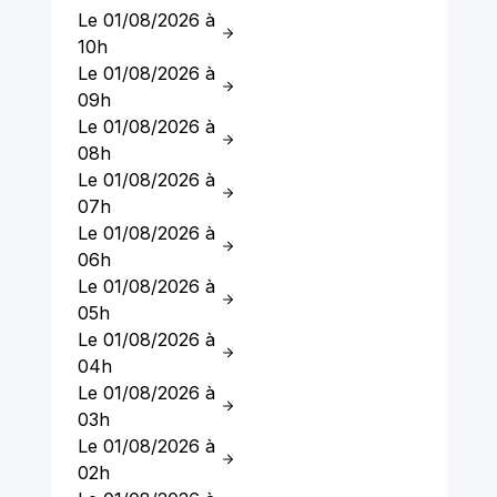
Le 01/08/2026 à
10h
Le 01/08/2026 à
09h
Le 01/08/2026 à
08h
Le 01/08/2026 à
07h
Le 01/08/2026 à
06h
Le 01/08/2026 à
05h
Le 01/08/2026 à
04h
Le 01/08/2026 à
03h
Le 01/08/2026 à
02h