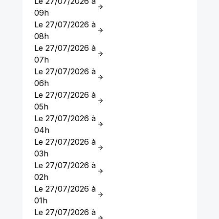
Le 27/07/2026 à
09h
Le 27/07/2026 à
08h
Le 27/07/2026 à
07h
Le 27/07/2026 à
06h
Le 27/07/2026 à
05h
Le 27/07/2026 à
04h
Le 27/07/2026 à
03h
Le 27/07/2026 à
02h
Le 27/07/2026 à
01h
Le 27/07/2026 à