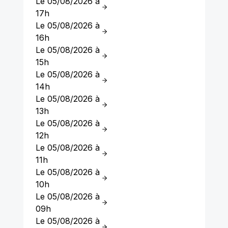
Le 05/08/2026 à
17h
Le 05/08/2026 à
16h
Le 05/08/2026 à
15h
Le 05/08/2026 à
14h
Le 05/08/2026 à
13h
Le 05/08/2026 à
12h
Le 05/08/2026 à
11h
Le 05/08/2026 à
10h
Le 05/08/2026 à
09h
Le 05/08/2026 à