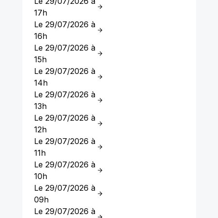
Le 29/07/2026 à
17h
Le 29/07/2026 à
16h
Le 29/07/2026 à
15h
Le 29/07/2026 à
14h
Le 29/07/2026 à
13h
Le 29/07/2026 à
12h
Le 29/07/2026 à
11h
Le 29/07/2026 à
10h
Le 29/07/2026 à
09h
Le 29/07/2026 à