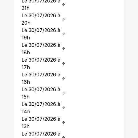
Le 30/07/2026 à
21h
Le 30/07/2026 à
20h
Le 30/07/2026 à
19h
Le 30/07/2026 à
18h
Le 30/07/2026 à
17h
Le 30/07/2026 à
16h
Le 30/07/2026 à
15h
Le 30/07/2026 à
14h
Le 30/07/2026 à
13h
Le 30/07/2026 à