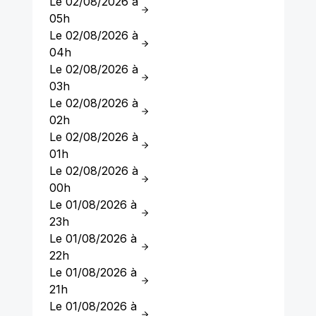
Le 02/08/2026 à
05h
Le 02/08/2026 à
04h
Le 02/08/2026 à
03h
Le 02/08/2026 à
02h
Le 02/08/2026 à
01h
Le 02/08/2026 à
00h
Le 01/08/2026 à
23h
Le 01/08/2026 à
22h
Le 01/08/2026 à
21h
Le 01/08/2026 à