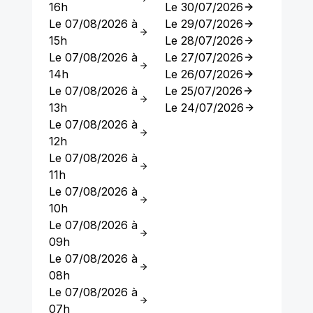
16h
Le 30/07/2026
Le 07/08/2026 à
Le 29/07/2026
15h
Le 28/07/2026
Le 07/08/2026 à
Le 27/07/2026
14h
Le 26/07/2026
Le 07/08/2026 à
Le 25/07/2026
13h
Le 24/07/2026
Le 07/08/2026 à
12h
Le 07/08/2026 à
11h
Le 07/08/2026 à
10h
Le 07/08/2026 à
09h
Le 07/08/2026 à
08h
Le 07/08/2026 à
07h