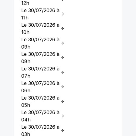
12h
Le 30/07/2026 à
11h
Le 30/07/2026 à
10h
Le 30/07/2026 à
09h
Le 30/07/2026 à
08h
Le 30/07/2026 à
07h
Le 30/07/2026 à
06h
Le 30/07/2026 à
05h
Le 30/07/2026 à
04h
Le 30/07/2026 à
03h