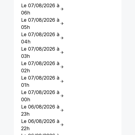
Le 07/08/2026 à
06h
Le 07/08/2026 à
05h
Le 07/08/2026 à
04h
Le 07/08/2026 à
03h
Le 07/08/2026 à
02h
Le 07/08/2026 à
01h
Le 07/08/2026 à
00h
Le 06/08/2026 à
23h
Le 06/08/2026 à
22h