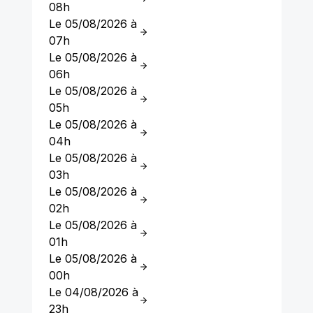
08h
Le 05/08/2026 à
07h
Le 05/08/2026 à
06h
Le 05/08/2026 à
05h
Le 05/08/2026 à
04h
Le 05/08/2026 à
03h
Le 05/08/2026 à
02h
Le 05/08/2026 à
01h
Le 05/08/2026 à
00h
Le 04/08/2026 à
23h