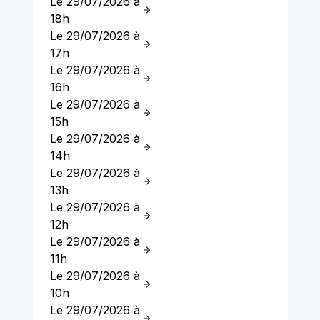
Le 29/07/2026 à
18h
Le 29/07/2026 à
17h
Le 29/07/2026 à
16h
Le 29/07/2026 à
15h
Le 29/07/2026 à
14h
Le 29/07/2026 à
13h
Le 29/07/2026 à
12h
Le 29/07/2026 à
11h
Le 29/07/2026 à
10h
Le 29/07/2026 à