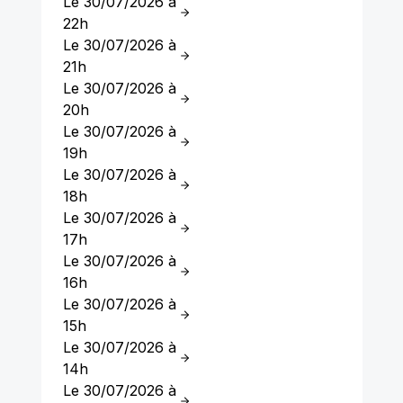
Le 30/07/2026 à
22h
Le 30/07/2026 à
21h
Le 30/07/2026 à
20h
Le 30/07/2026 à
19h
Le 30/07/2026 à
18h
Le 30/07/2026 à
17h
Le 30/07/2026 à
16h
Le 30/07/2026 à
15h
Le 30/07/2026 à
14h
Le 30/07/2026 à