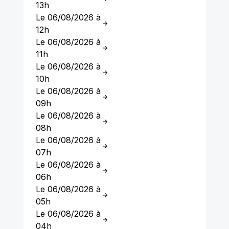
13h
Le 06/08/2026 à
12h
Le 06/08/2026 à
11h
Le 06/08/2026 à
10h
Le 06/08/2026 à
09h
Le 06/08/2026 à
08h
Le 06/08/2026 à
07h
Le 06/08/2026 à
06h
Le 06/08/2026 à
05h
Le 06/08/2026 à
04h