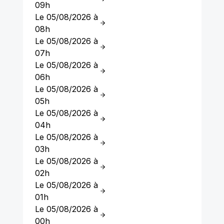
09h
Le 05/08/2026 à
08h
Le 05/08/2026 à
07h
Le 05/08/2026 à
06h
Le 05/08/2026 à
05h
Le 05/08/2026 à
04h
Le 05/08/2026 à
03h
Le 05/08/2026 à
02h
Le 05/08/2026 à
01h
Le 05/08/2026 à
00h