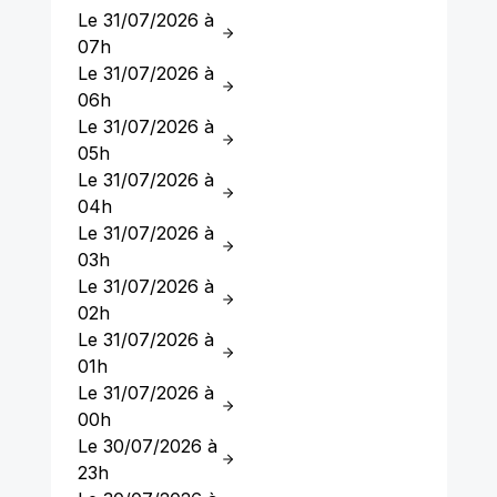
Le 31/07/2026 à
07h
Le 31/07/2026 à
06h
Le 31/07/2026 à
05h
Le 31/07/2026 à
04h
Le 31/07/2026 à
03h
Le 31/07/2026 à
02h
Le 31/07/2026 à
01h
Le 31/07/2026 à
00h
Le 30/07/2026 à
23h