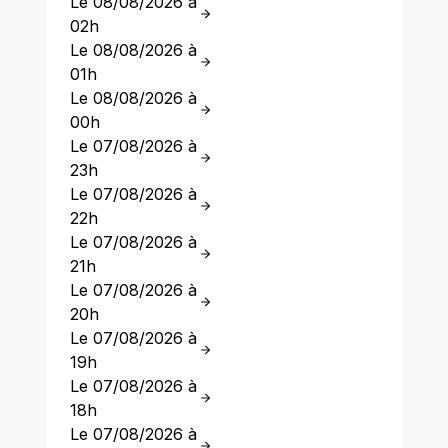
Le 08/08/2026 à
02h
Le 08/08/2026 à
01h
Le 08/08/2026 à
00h
Le 07/08/2026 à
23h
Le 07/08/2026 à
22h
Le 07/08/2026 à
21h
Le 07/08/2026 à
20h
Le 07/08/2026 à
19h
Le 07/08/2026 à
18h
Le 07/08/2026 à