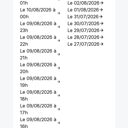
01h
Le 02/08/2026
Le 10/08/2026 à
Le 01/08/2026
00h
Le 31/07/2026
Le 09/08/2026 à
Le 30/07/2026
23h
Le 29/07/2026
Le 09/08/2026 à
Le 28/07/2026
22h
Le 27/07/2026
Le 09/08/2026 à
21h
Le 09/08/2026 à
20h
Le 09/08/2026 à
19h
Le 09/08/2026 à
18h
Le 09/08/2026 à
17h
Le 09/08/2026 à
16h