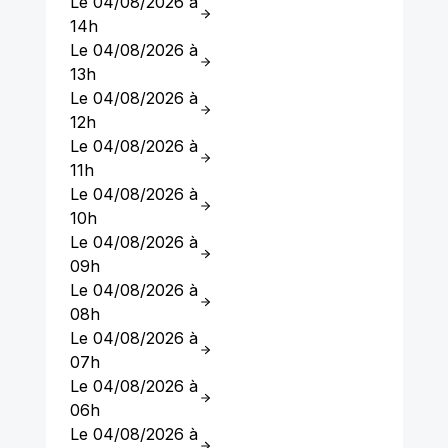
Le 04/08/2026 à
14h
Le 04/08/2026 à
13h
Le 04/08/2026 à
12h
Le 04/08/2026 à
11h
Le 04/08/2026 à
10h
Le 04/08/2026 à
09h
Le 04/08/2026 à
08h
Le 04/08/2026 à
07h
Le 04/08/2026 à
06h
Le 04/08/2026 à