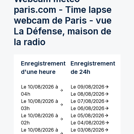
paris.com - Time lapse
webcam de Paris - vue
La Défense, maison de
la radio
Enregistrement
Enregistrement
d'une heure
de 24h
Le 10/08/2026 à
Le 09/08/2026
04h
Le 08/08/2026
Le 10/08/2026 à
Le 07/08/2026
03h
Le 06/08/2026
Le 10/08/2026 à
Le 05/08/2026
02h
Le 04/08/2026
Le 10/08/2026 à
Le 03/08/2026