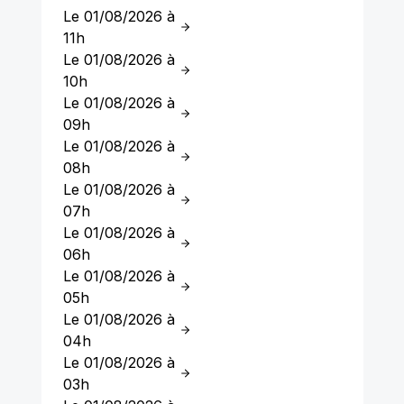
Le 01/08/2026 à
11h
Le 01/08/2026 à
10h
Le 01/08/2026 à
09h
Le 01/08/2026 à
08h
Le 01/08/2026 à
07h
Le 01/08/2026 à
06h
Le 01/08/2026 à
05h
Le 01/08/2026 à
04h
Le 01/08/2026 à
03h