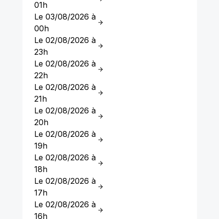
01h
Le 03/08/2026 à
00h
Le 02/08/2026 à
23h
Le 02/08/2026 à
22h
Le 02/08/2026 à
21h
Le 02/08/2026 à
20h
Le 02/08/2026 à
19h
Le 02/08/2026 à
18h
Le 02/08/2026 à
17h
Le 02/08/2026 à
16h