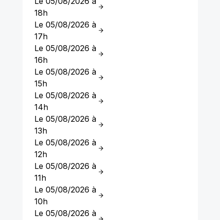
Le 05/08/2026 à
18h
Le 05/08/2026 à
17h
Le 05/08/2026 à
16h
Le 05/08/2026 à
15h
Le 05/08/2026 à
14h
Le 05/08/2026 à
13h
Le 05/08/2026 à
12h
Le 05/08/2026 à
11h
Le 05/08/2026 à
10h
Le 05/08/2026 à