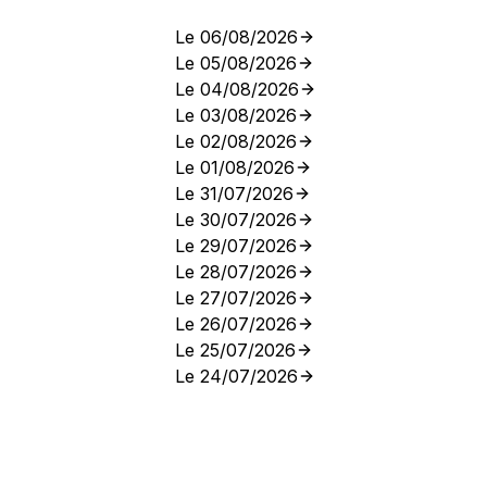
Le 06/08/2026
Le 05/08/2026
Le 04/08/2026
Le 03/08/2026
Le 02/08/2026
Le 01/08/2026
Le 31/07/2026
Le 30/07/2026
Le 29/07/2026
Le 28/07/2026
Le 27/07/2026
Le 26/07/2026
Le 25/07/2026
Le 24/07/2026