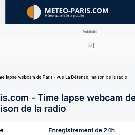
Sites expertisés
e lapse webcam de Paris - vue La Défense, maison de la radio
s.com - Time lapse webcam de 
son de la radio
re
Enregistrement de 24h