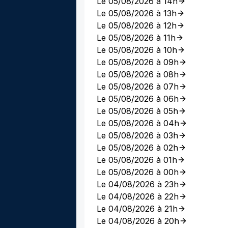
Le 05/08/2026 à 14h
Le 05/08/2026 à 13h
Le 05/08/2026 à 12h
Le 05/08/2026 à 11h
Le 05/08/2026 à 10h
Le 05/08/2026 à 09h
Le 05/08/2026 à 08h
Le 05/08/2026 à 07h
Le 05/08/2026 à 06h
Le 05/08/2026 à 05h
Le 05/08/2026 à 04h
Le 05/08/2026 à 03h
Le 05/08/2026 à 02h
Le 05/08/2026 à 01h
Le 05/08/2026 à 00h
Le 04/08/2026 à 23h
Le 04/08/2026 à 22h
Le 04/08/2026 à 21h
Le 04/08/2026 à 20h