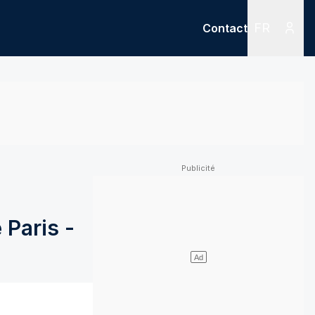
FR
Contact
Menu
Menu des
Paris -