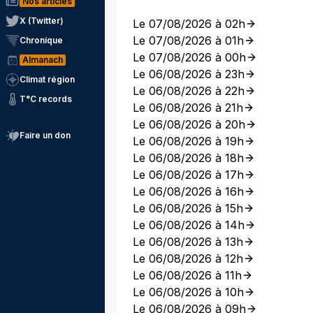
Nos articles
X (Twitter)
Le 07/08/2026 à 02h
Le 07/08/2026 à 01h
Chronique
Le 07/08/2026 à 00h
Almanach
Le 06/08/2026 à 23h
Climat région
Le 06/08/2026 à 22h
T°C records
Le 06/08/2026 à 21h
Le 06/08/2026 à 20h
Faire un don
Le 06/08/2026 à 19h
Le 06/08/2026 à 18h
Le 06/08/2026 à 17h
Le 06/08/2026 à 16h
Le 06/08/2026 à 15h
Le 06/08/2026 à 14h
Le 06/08/2026 à 13h
Le 06/08/2026 à 12h
Le 06/08/2026 à 11h
Le 06/08/2026 à 10h
Le 06/08/2026 à 09h