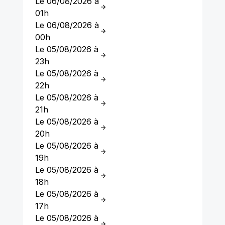
Le 06/08/2026 à
01h
Le 06/08/2026 à
00h
Le 05/08/2026 à
23h
Le 05/08/2026 à
22h
Le 05/08/2026 à
21h
Le 05/08/2026 à
20h
Le 05/08/2026 à
19h
Le 05/08/2026 à
18h
Le 05/08/2026 à
17h
Le 05/08/2026 à