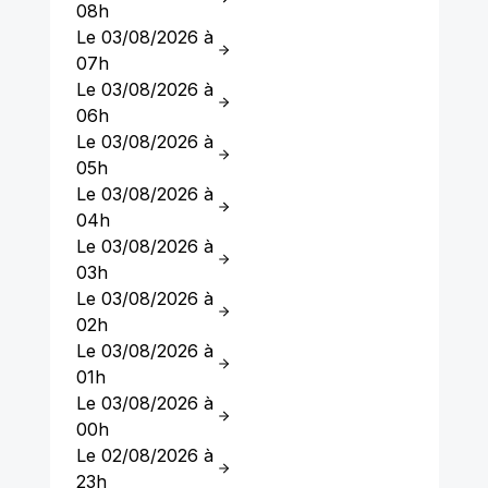
08h
Le 03/08/2026 à
07h
Le 03/08/2026 à
06h
Le 03/08/2026 à
05h
Le 03/08/2026 à
04h
Le 03/08/2026 à
03h
Le 03/08/2026 à
02h
Le 03/08/2026 à
01h
Le 03/08/2026 à
00h
Le 02/08/2026 à
23h