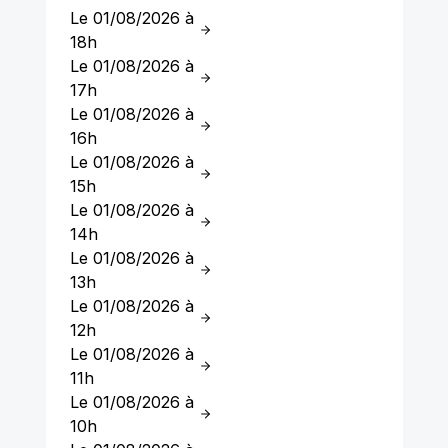
Le 01/08/2026 à
18h
Le 01/08/2026 à
17h
Le 01/08/2026 à
16h
Le 01/08/2026 à
15h
Le 01/08/2026 à
14h
Le 01/08/2026 à
13h
Le 01/08/2026 à
12h
Le 01/08/2026 à
11h
Le 01/08/2026 à
10h