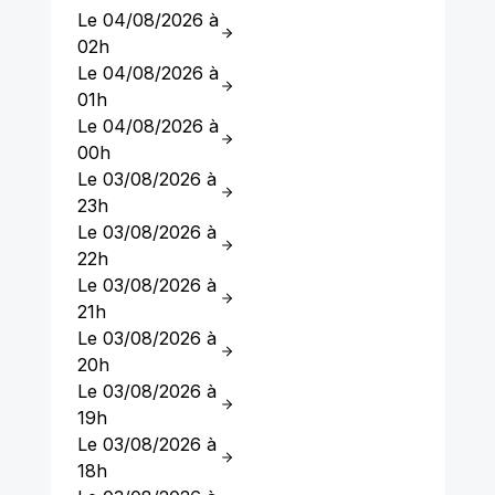
Le 04/08/2026 à
02h
Le 04/08/2026 à
01h
Le 04/08/2026 à
00h
Le 03/08/2026 à
23h
Le 03/08/2026 à
22h
Le 03/08/2026 à
21h
Le 03/08/2026 à
20h
Le 03/08/2026 à
19h
Le 03/08/2026 à
18h