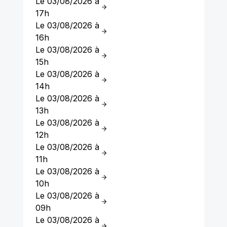
Le 03/08/2026 à
17h
Le 03/08/2026 à
16h
Le 03/08/2026 à
15h
Le 03/08/2026 à
14h
Le 03/08/2026 à
13h
Le 03/08/2026 à
12h
Le 03/08/2026 à
11h
Le 03/08/2026 à
10h
Le 03/08/2026 à
09h
Le 03/08/2026 à