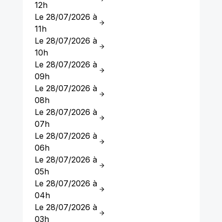
12h
Le 28/07/2026 à
11h
Le 28/07/2026 à
10h
Le 28/07/2026 à
09h
Le 28/07/2026 à
08h
Le 28/07/2026 à
07h
Le 28/07/2026 à
06h
Le 28/07/2026 à
05h
Le 28/07/2026 à
04h
Le 28/07/2026 à
03h