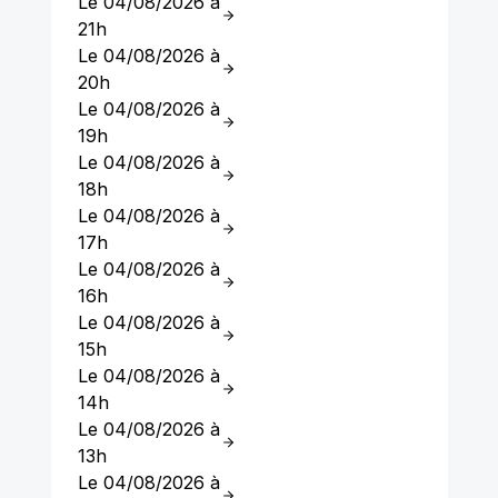
Le 04/08/2026 à
21h
Le 04/08/2026 à
20h
Le 04/08/2026 à
19h
Le 04/08/2026 à
18h
Le 04/08/2026 à
17h
Le 04/08/2026 à
16h
Le 04/08/2026 à
15h
Le 04/08/2026 à
14h
Le 04/08/2026 à
13h
Le 04/08/2026 à