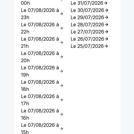
00h
Le 31/07/2026
Le 07/08/2026 à
Le 30/07/2026
23h
Le 29/07/2026
Le 07/08/2026 à
Le 28/07/2026
22h
Le 27/07/2026
Le 07/08/2026 à
Le 26/07/2026
21h
Le 25/07/2026
Le 07/08/2026 à
20h
Le 07/08/2026 à
19h
Le 07/08/2026 à
18h
Le 07/08/2026 à
17h
Le 07/08/2026 à
16h
Le 07/08/2026 à
15h