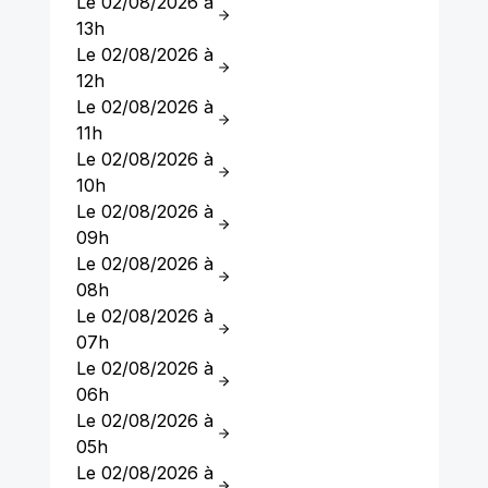
Le 02/08/2026 à
13h
Le 02/08/2026 à
12h
Le 02/08/2026 à
11h
Le 02/08/2026 à
10h
Le 02/08/2026 à
09h
Le 02/08/2026 à
08h
Le 02/08/2026 à
07h
Le 02/08/2026 à
06h
Le 02/08/2026 à
05h
Le 02/08/2026 à