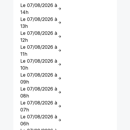
Le 07/08/2026 à
14h
Le 07/08/2026 à
13h
Le 07/08/2026 à
12h
Le 07/08/2026 à
11h
Le 07/08/2026 à
10h
Le 07/08/2026 à
09h
Le 07/08/2026 à
08h
Le 07/08/2026 à
07h
Le 07/08/2026 à
06h