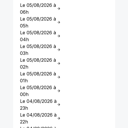
Le 05/08/2026 à
06h
Le 05/08/2026 à
05h
Le 05/08/2026 à
04h
Le 05/08/2026 à
03h
Le 05/08/2026 à
02h
Le 05/08/2026 à
01h
Le 05/08/2026 à
00h
Le 04/08/2026 à
23h
Le 04/08/2026 à
22h