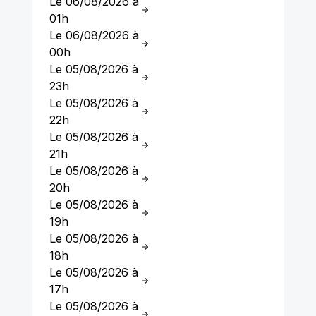
Le 06/08/2026 à
01h
Le 06/08/2026 à
00h
Le 05/08/2026 à
23h
Le 05/08/2026 à
22h
Le 05/08/2026 à
21h
Le 05/08/2026 à
20h
Le 05/08/2026 à
19h
Le 05/08/2026 à
18h
Le 05/08/2026 à
17h
Le 05/08/2026 à