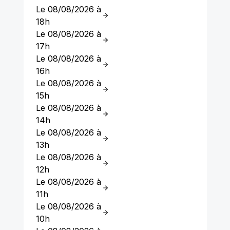
Le 08/08/2026 à
18h
Le 08/08/2026 à
17h
Le 08/08/2026 à
16h
Le 08/08/2026 à
15h
Le 08/08/2026 à
14h
Le 08/08/2026 à
13h
Le 08/08/2026 à
12h
Le 08/08/2026 à
11h
Le 08/08/2026 à
10h