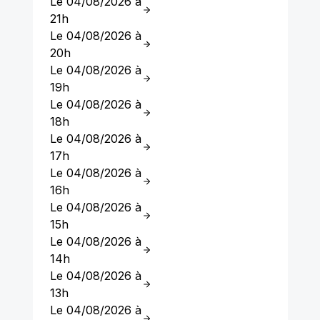
Le 04/08/2026 à
21h
Le 04/08/2026 à
20h
Le 04/08/2026 à
19h
Le 04/08/2026 à
18h
Le 04/08/2026 à
17h
Le 04/08/2026 à
16h
Le 04/08/2026 à
15h
Le 04/08/2026 à
14h
Le 04/08/2026 à
13h
Le 04/08/2026 à