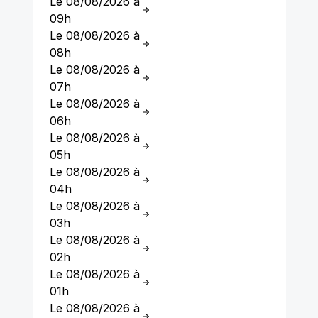
Le 08/08/2026 à
09h
Le 08/08/2026 à
08h
Le 08/08/2026 à
07h
Le 08/08/2026 à
06h
Le 08/08/2026 à
05h
Le 08/08/2026 à
04h
Le 08/08/2026 à
03h
Le 08/08/2026 à
02h
Le 08/08/2026 à
01h
Le 08/08/2026 à