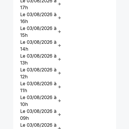
Le 03/08/2026 à
17h
Le 03/08/2026 à
16h
Le 03/08/2026 à
15h
Le 03/08/2026 à
14h
Le 03/08/2026 à
13h
Le 03/08/2026 à
12h
Le 03/08/2026 à
11h
Le 03/08/2026 à
10h
Le 03/08/2026 à
09h
Le 03/08/2026 à