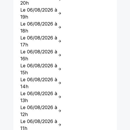
20h
Le 06/08/2026 à
19h
Le 06/08/2026 à
18h
Le 06/08/2026 à
17h
Le 06/08/2026 à
16h
Le 06/08/2026 à
15h
Le 06/08/2026 à
14h
Le 06/08/2026 à
13h
Le 06/08/2026 à
12h
Le 06/08/2026 à
11h