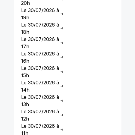
20h
Le 30/07/2026 à
19h
Le 30/07/2026 à
18h
Le 30/07/2026 à
17h
Le 30/07/2026 à
16h
Le 30/07/2026 à
15h
Le 30/07/2026 à
14h
Le 30/07/2026 à
13h
Le 30/07/2026 à
12h
Le 30/07/2026 à
11h