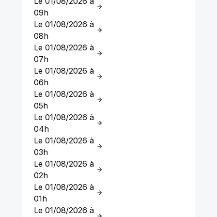
Le 01/08/2026 à
09h
Le 01/08/2026 à
08h
Le 01/08/2026 à
07h
Le 01/08/2026 à
06h
Le 01/08/2026 à
05h
Le 01/08/2026 à
04h
Le 01/08/2026 à
03h
Le 01/08/2026 à
02h
Le 01/08/2026 à
01h
Le 01/08/2026 à