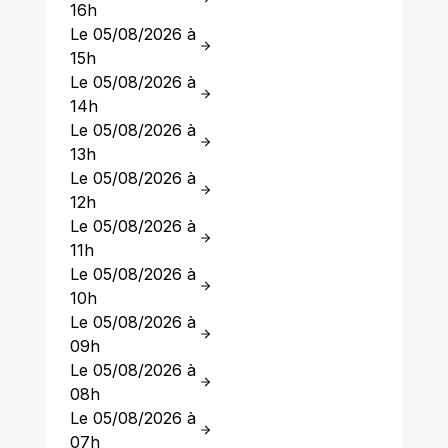
16h
Le 05/08/2026 à
15h
Le 05/08/2026 à
14h
Le 05/08/2026 à
13h
Le 05/08/2026 à
12h
Le 05/08/2026 à
11h
Le 05/08/2026 à
10h
Le 05/08/2026 à
09h
Le 05/08/2026 à
08h
Le 05/08/2026 à
07h