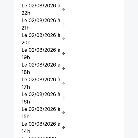
Le 02/08/2026 à
22h
Le 02/08/2026 à
21h
Le 02/08/2026 à
20h
Le 02/08/2026 à
19h
Le 02/08/2026 à
18h
Le 02/08/2026 à
17h
Le 02/08/2026 à
16h
Le 02/08/2026 à
15h
Le 02/08/2026 à
14h