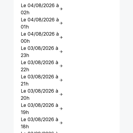
Le 04/08/2026 à
02h
Le 04/08/2026 à
01h
Le 04/08/2026 à
00h
Le 03/08/2026 à
23h
Le 03/08/2026 à
22h
Le 03/08/2026 à
21h
Le 03/08/2026 à
20h
Le 03/08/2026 à
19h
Le 03/08/2026 à
18h