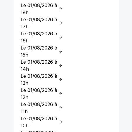
Le 01/08/2026 à
18h
Le 01/08/2026 à
17h
Le 01/08/2026 à
16h
Le 01/08/2026 à
15h
Le 01/08/2026 à
14h
Le 01/08/2026 à
13h
Le 01/08/2026 à
12h
Le 01/08/2026 à
11h
Le 01/08/2026 à
10h