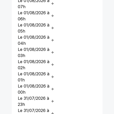
Le 01/08/2026 à
07h
Le 01/08/2026 à
06h
Le 01/08/2026 à
05h
Le 01/08/2026 à
04h
Le 01/08/2026 à
03h
Le 01/08/2026 à
02h
Le 01/08/2026 à
01h
Le 01/08/2026 à
00h
Le 31/07/2026 à
23h
Le 31/07/2026 à