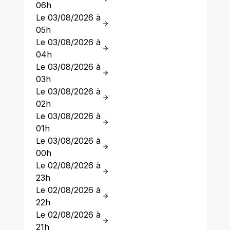
06h
Le 03/08/2026 à
05h
Le 03/08/2026 à
04h
Le 03/08/2026 à
03h
Le 03/08/2026 à
02h
Le 03/08/2026 à
01h
Le 03/08/2026 à
00h
Le 02/08/2026 à
23h
Le 02/08/2026 à
22h
Le 02/08/2026 à
21h