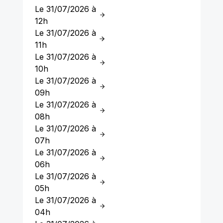
Le 31/07/2026 à
12h
Le 31/07/2026 à
11h
Le 31/07/2026 à
10h
Le 31/07/2026 à
09h
Le 31/07/2026 à
08h
Le 31/07/2026 à
07h
Le 31/07/2026 à
06h
Le 31/07/2026 à
05h
Le 31/07/2026 à
04h