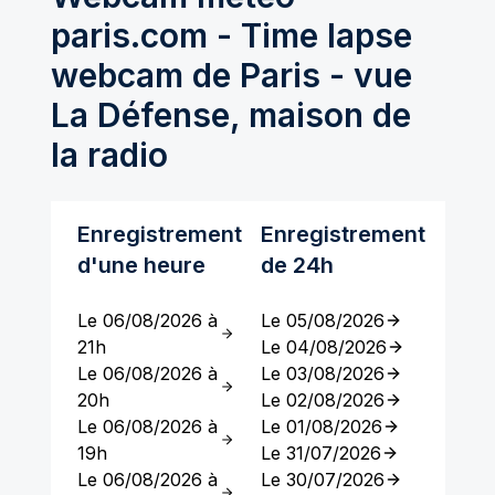
paris.com - Time lapse
webcam de Paris - vue
La Défense, maison de
la radio
Enregistrement
Enregistrement
d'une heure
de 24h
Le 06/08/2026 à
Le 05/08/2026
21h
Le 04/08/2026
Le 06/08/2026 à
Le 03/08/2026
20h
Le 02/08/2026
Le 06/08/2026 à
Le 01/08/2026
19h
Le 31/07/2026
Le 06/08/2026 à
Le 30/07/2026