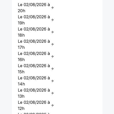
Le 02/08/2026 à
20h
Le 02/08/2026 à
19h
Le 02/08/2026 à
18h
Le 02/08/2026 à
17h
Le 02/08/2026 à
16h
Le 02/08/2026 à
15h
Le 02/08/2026 à
14h
Le 02/08/2026 à
13h
Le 02/08/2026 à
12h