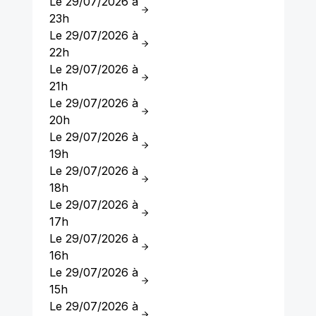
Le 29/07/2026 à
23h
Le 29/07/2026 à
22h
Le 29/07/2026 à
21h
Le 29/07/2026 à
20h
Le 29/07/2026 à
19h
Le 29/07/2026 à
18h
Le 29/07/2026 à
17h
Le 29/07/2026 à
16h
Le 29/07/2026 à
15h
Le 29/07/2026 à