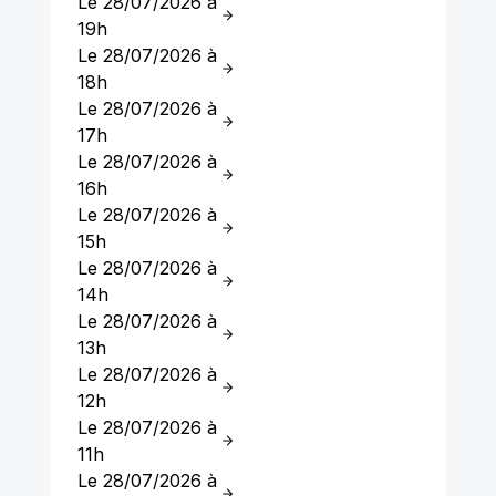
Le 28/07/2026 à
19h
Le 28/07/2026 à
18h
Le 28/07/2026 à
17h
Le 28/07/2026 à
16h
Le 28/07/2026 à
15h
Le 28/07/2026 à
14h
Le 28/07/2026 à
13h
Le 28/07/2026 à
12h
Le 28/07/2026 à
11h
Le 28/07/2026 à