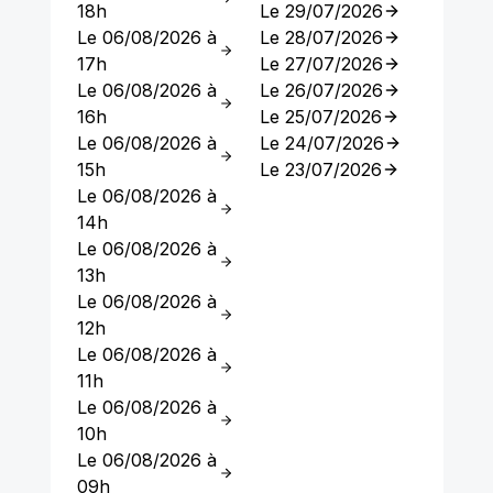
18h
Le 29/07/2026
Le 06/08/2026 à
Le 28/07/2026
17h
Le 27/07/2026
Le 06/08/2026 à
Le 26/07/2026
16h
Le 25/07/2026
Le 06/08/2026 à
Le 24/07/2026
15h
Le 23/07/2026
Le 06/08/2026 à
14h
Le 06/08/2026 à
13h
Le 06/08/2026 à
12h
Le 06/08/2026 à
11h
Le 06/08/2026 à
10h
Le 06/08/2026 à
09h