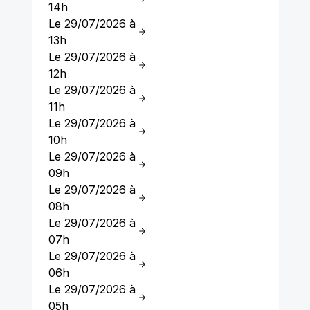
14h
Le 29/07/2026 à
13h
Le 29/07/2026 à
12h
Le 29/07/2026 à
11h
Le 29/07/2026 à
10h
Le 29/07/2026 à
09h
Le 29/07/2026 à
08h
Le 29/07/2026 à
07h
Le 29/07/2026 à
06h
Le 29/07/2026 à
05h