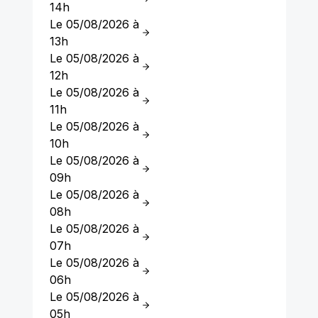
14h
Le 05/08/2026 à
13h
Le 05/08/2026 à
12h
Le 05/08/2026 à
11h
Le 05/08/2026 à
10h
Le 05/08/2026 à
09h
Le 05/08/2026 à
08h
Le 05/08/2026 à
07h
Le 05/08/2026 à
06h
Le 05/08/2026 à
05h