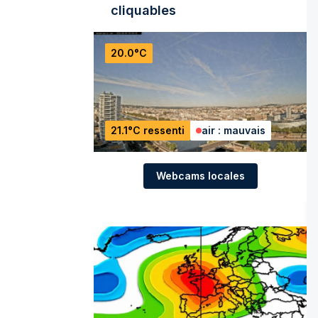
cliquables
20.0°C
21.1°C ressenti
air : mauvais
Webcams locales