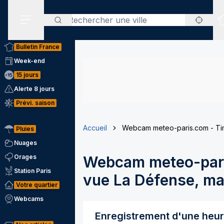
Rechercher
Menu secondaire
Bulletin France
Week-end
15 jours
Alerte 8 jours
Prévi. saison
Accueil
Webcam meteo-paris.com - Tim
Pluies
Nuages
Orages
Webcam meteo-pari
Station Paris
vue La Défense, mai
Votre quartier
Webcams
Enregistrement d'une heu