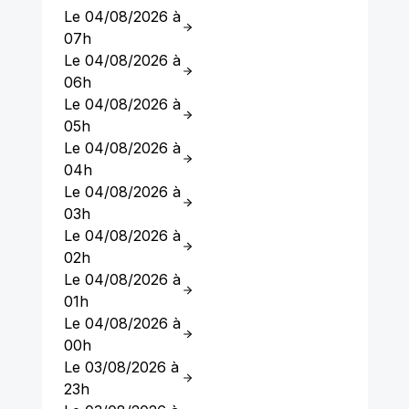
Le 04/08/2026 à
07h
Le 04/08/2026 à
06h
Le 04/08/2026 à
05h
Le 04/08/2026 à
04h
Le 04/08/2026 à
03h
Le 04/08/2026 à
02h
Le 04/08/2026 à
01h
Le 04/08/2026 à
00h
Le 03/08/2026 à
23h