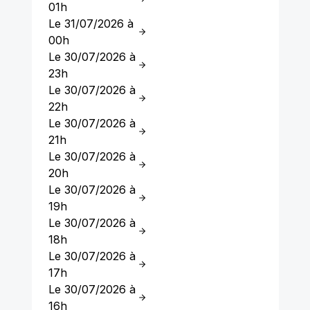
01h
Le 31/07/2026 à
00h
Le 30/07/2026 à
23h
Le 30/07/2026 à
22h
Le 30/07/2026 à
21h
Le 30/07/2026 à
20h
Le 30/07/2026 à
19h
Le 30/07/2026 à
18h
Le 30/07/2026 à
17h
Le 30/07/2026 à
16h