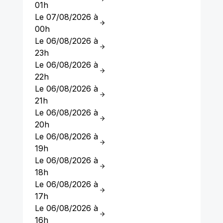
01h
Le 07/08/2026 à
00h
Le 06/08/2026 à
23h
Le 06/08/2026 à
22h
Le 06/08/2026 à
21h
Le 06/08/2026 à
20h
Le 06/08/2026 à
19h
Le 06/08/2026 à
18h
Le 06/08/2026 à
17h
Le 06/08/2026 à
16h