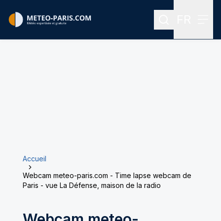
FR
Rechercher
Menu
Menu des
Accueil
Webcam meteo-paris.com - Time lapse webcam de
Paris - vue La Défense, maison de la radio
Webcam meteo-