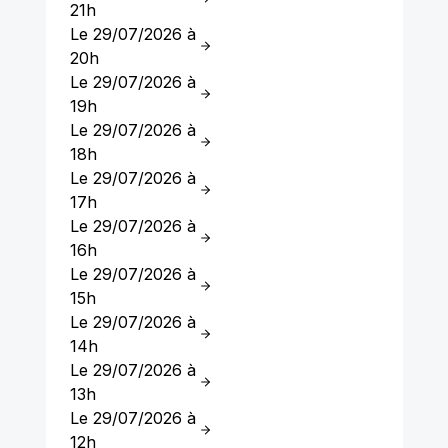
21h
Le 29/07/2026 à
20h
Le 29/07/2026 à
19h
Le 29/07/2026 à
18h
Le 29/07/2026 à
17h
Le 29/07/2026 à
16h
Le 29/07/2026 à
15h
Le 29/07/2026 à
14h
Le 29/07/2026 à
13h
Le 29/07/2026 à
12h