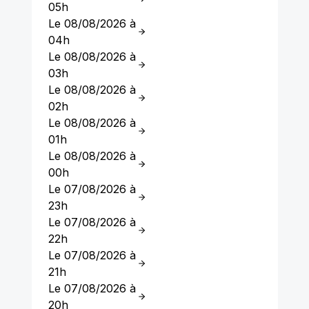
05h
Le 08/08/2026 à
04h
Le 08/08/2026 à
03h
Le 08/08/2026 à
02h
Le 08/08/2026 à
01h
Le 08/08/2026 à
00h
Le 07/08/2026 à
23h
Le 07/08/2026 à
22h
Le 07/08/2026 à
21h
Le 07/08/2026 à
20h