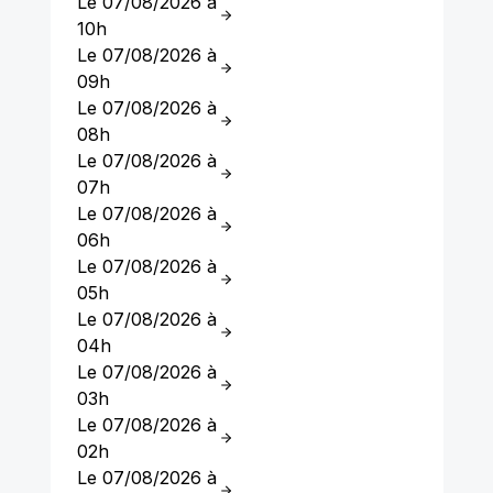
Le 07/08/2026 à
10h
Le 07/08/2026 à
09h
Le 07/08/2026 à
08h
Le 07/08/2026 à
07h
Le 07/08/2026 à
06h
Le 07/08/2026 à
05h
Le 07/08/2026 à
04h
Le 07/08/2026 à
03h
Le 07/08/2026 à
02h
Le 07/08/2026 à