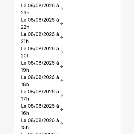
Le 08/08/2026 à
23h
Le 08/08/2026 à
22h
Le 08/08/2026 à
21h
Le 08/08/2026 à
20h
Le 08/08/2026 à
19h
Le 08/08/2026 à
18h
Le 08/08/2026 à
17h
Le 08/08/2026 à
16h
Le 08/08/2026 à
15h