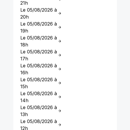
21h
Le 05/08/2026 à
20h
Le 05/08/2026 à
19h
Le 05/08/2026 à
18h
Le 05/08/2026 à
17h
Le 05/08/2026 à
16h
Le 05/08/2026 à
15h
Le 05/08/2026 à
14h
Le 05/08/2026 à
13h
Le 05/08/2026 à
12h