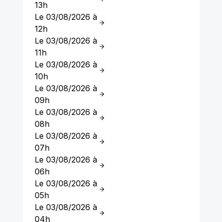
13h
Le 03/08/2026 à
12h
Le 03/08/2026 à
11h
Le 03/08/2026 à
10h
Le 03/08/2026 à
09h
Le 03/08/2026 à
08h
Le 03/08/2026 à
07h
Le 03/08/2026 à
06h
Le 03/08/2026 à
05h
Le 03/08/2026 à
04h