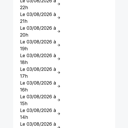
Le 03/08/2026 à
22h
Le 03/08/2026 à
21h
Le 03/08/2026 à
20h
Le 03/08/2026 à
19h
Le 03/08/2026 à
18h
Le 03/08/2026 à
17h
Le 03/08/2026 à
16h
Le 03/08/2026 à
15h
Le 03/08/2026 à
14h
Le 03/08/2026 à