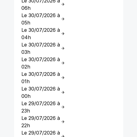
Le 30/07/2026 à
06h
Le 30/07/2026 à
05h
Le 30/07/2026 à
04h
Le 30/07/2026 à
03h
Le 30/07/2026 à
02h
Le 30/07/2026 à
01h
Le 30/07/2026 à
00h
Le 29/07/2026 à
23h
Le 29/07/2026 à
22h
Le 29/07/2026 à