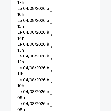
17h
Le 04/08/2026 à
16h
Le 04/08/2026 à
15h
Le 04/08/2026 à
14h
Le 04/08/2026 à
13h
Le 04/08/2026 à
12h
Le 04/08/2026 à
11h
Le 04/08/2026 à
10h
Le 04/08/2026 à
09h
Le 04/08/2026 à
08h