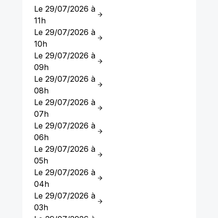
Le 29/07/2026 à
11h
Le 29/07/2026 à
10h
Le 29/07/2026 à
09h
Le 29/07/2026 à
08h
Le 29/07/2026 à
07h
Le 29/07/2026 à
06h
Le 29/07/2026 à
05h
Le 29/07/2026 à
04h
Le 29/07/2026 à
03h