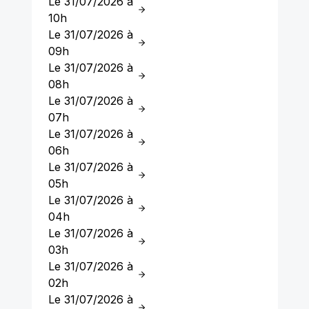
Le 31/07/2026 à
10h
Le 31/07/2026 à
09h
Le 31/07/2026 à
08h
Le 31/07/2026 à
07h
Le 31/07/2026 à
06h
Le 31/07/2026 à
05h
Le 31/07/2026 à
04h
Le 31/07/2026 à
03h
Le 31/07/2026 à
02h
Le 31/07/2026 à