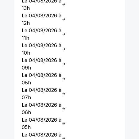
Le 04/08/2026 à
13h
Le 04/08/2026 à
12h
Le 04/08/2026 à
11h
Le 04/08/2026 à
10h
Le 04/08/2026 à
09h
Le 04/08/2026 à
08h
Le 04/08/2026 à
07h
Le 04/08/2026 à
06h
Le 04/08/2026 à
05h
Le 04/08/2026 à