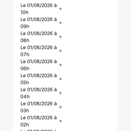
Le 01/08/2026 à
10h
Le 01/08/2026 à
09h
Le 01/08/2026 à
08h
Le 01/08/2026 à
07h
Le 01/08/2026 à
06h
Le 01/08/2026 à
05h
Le 01/08/2026 à
04h
Le 01/08/2026 à
03h
Le 01/08/2026 à
02h