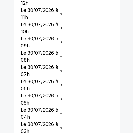
12h
Le 30/07/2026 à
11h
Le 30/07/2026 à
10h
Le 30/07/2026 à
09h
Le 30/07/2026 à
08h
Le 30/07/2026 à
07h
Le 30/07/2026 à
06h
Le 30/07/2026 à
05h
Le 30/07/2026 à
04h
Le 30/07/2026 à
03h