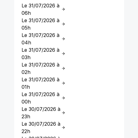
Le 31/07/2026 à
06h
Le 31/07/2026 à
05h
Le 31/07/2026 à
04h
Le 31/07/2026 à
03h
Le 31/07/2026 à
02h
Le 31/07/2026 à
01h
Le 31/07/2026 à
00h
Le 30/07/2026 à
23h
Le 30/07/2026 à
22h