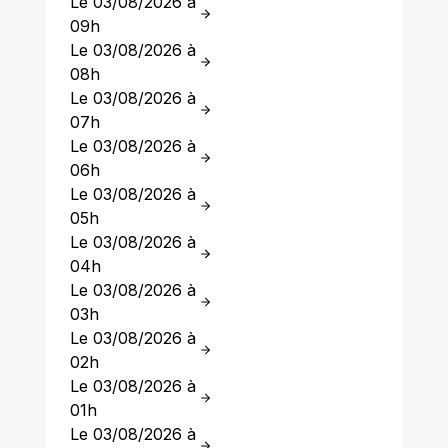
Le 03/08/2026 à
09h
Le 03/08/2026 à
08h
Le 03/08/2026 à
07h
Le 03/08/2026 à
06h
Le 03/08/2026 à
05h
Le 03/08/2026 à
04h
Le 03/08/2026 à
03h
Le 03/08/2026 à
02h
Le 03/08/2026 à
01h
Le 03/08/2026 à