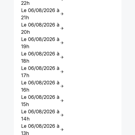
22h
Le 06/08/2026 à
21h
Le 06/08/2026 à
20h
Le 06/08/2026 à
19h
Le 06/08/2026 à
18h
Le 06/08/2026 à
17h
Le 06/08/2026 à
16h
Le 06/08/2026 à
15h
Le 06/08/2026 à
14h
Le 06/08/2026 à
13h