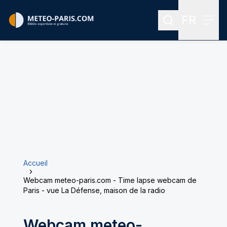
FR
Rechercher
Menu
Menu des
Accueil
Webcam meteo-paris.com - Time lapse webcam de
Paris - vue La Défense, maison de la radio
Webcam meteo-