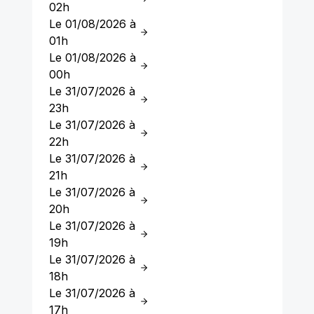
02h
Le 01/08/2026 à
01h
Le 01/08/2026 à
00h
Le 31/07/2026 à
23h
Le 31/07/2026 à
22h
Le 31/07/2026 à
21h
Le 31/07/2026 à
20h
Le 31/07/2026 à
19h
Le 31/07/2026 à
18h
Le 31/07/2026 à
17h