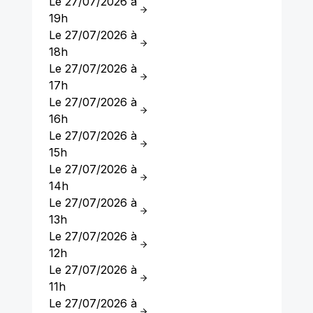
Le 27/07/2026 à
19h
Le 27/07/2026 à
18h
Le 27/07/2026 à
17h
Le 27/07/2026 à
16h
Le 27/07/2026 à
15h
Le 27/07/2026 à
14h
Le 27/07/2026 à
13h
Le 27/07/2026 à
12h
Le 27/07/2026 à
11h
Le 27/07/2026 à