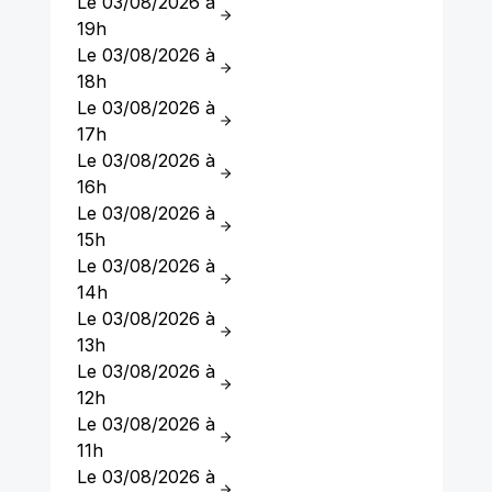
Le 03/08/2026 à
19h
Le 03/08/2026 à
18h
Le 03/08/2026 à
17h
Le 03/08/2026 à
16h
Le 03/08/2026 à
15h
Le 03/08/2026 à
14h
Le 03/08/2026 à
13h
Le 03/08/2026 à
12h
Le 03/08/2026 à
11h
Le 03/08/2026 à