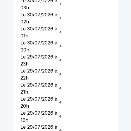
Le 30/07/2026 à
03h
Le 30/07/2026 à
02h
Le 30/07/2026 à
01h
Le 30/07/2026 à
00h
Le 29/07/2026 à
23h
Le 29/07/2026 à
22h
Le 29/07/2026 à
21h
Le 29/07/2026 à
20h
Le 29/07/2026 à
19h
Le 29/07/2026 à