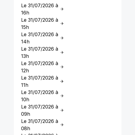
Le 31/07/2026 à
16h
Le 31/07/2026 à
15h
Le 31/07/2026 à
14h
Le 31/07/2026 à
13h
Le 31/07/2026 à
12h
Le 31/07/2026 à
11h
Le 31/07/2026 à
10h
Le 31/07/2026 à
09h
Le 31/07/2026 à
08h