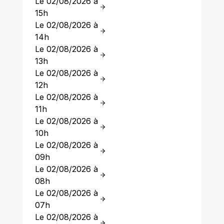
Le 02/08/2026 à
15h
Le 02/08/2026 à
14h
Le 02/08/2026 à
13h
Le 02/08/2026 à
12h
Le 02/08/2026 à
11h
Le 02/08/2026 à
10h
Le 02/08/2026 à
09h
Le 02/08/2026 à
08h
Le 02/08/2026 à
07h
Le 02/08/2026 à