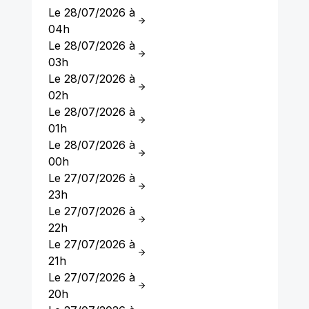
Le 28/07/2026 à
04h
Le 28/07/2026 à
03h
Le 28/07/2026 à
02h
Le 28/07/2026 à
01h
Le 28/07/2026 à
00h
Le 27/07/2026 à
23h
Le 27/07/2026 à
22h
Le 27/07/2026 à
21h
Le 27/07/2026 à
20h