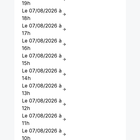
19h
Le 07/08/2026 à
18h
Le 07/08/2026 à
17h
Le 07/08/2026 à
16h
Le 07/08/2026 à
15h
Le 07/08/2026 à
14h
Le 07/08/2026 à
13h
Le 07/08/2026 à
12h
Le 07/08/2026 à
11h
Le 07/08/2026 à
10h