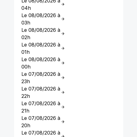
Le 08/08/2026 à
04h
Le 08/08/2026 à
03h
Le 08/08/2026 à
02h
Le 08/08/2026 à
01h
Le 08/08/2026 à
00h
Le 07/08/2026 à
23h
Le 07/08/2026 à
22h
Le 07/08/2026 à
21h
Le 07/08/2026 à
20h
Le 07/08/2026 à