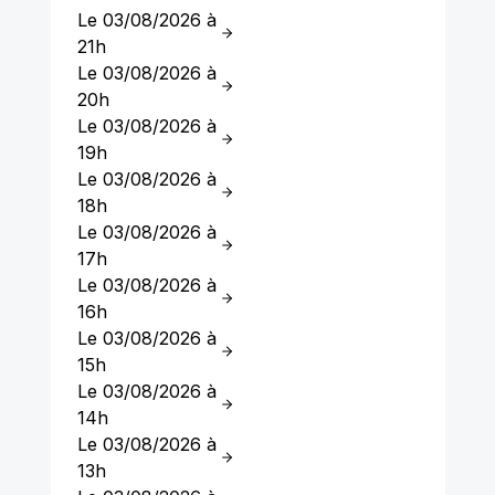
Le 03/08/2026 à
21h
Le 03/08/2026 à
20h
Le 03/08/2026 à
19h
Le 03/08/2026 à
18h
Le 03/08/2026 à
17h
Le 03/08/2026 à
16h
Le 03/08/2026 à
15h
Le 03/08/2026 à
14h
Le 03/08/2026 à
13h