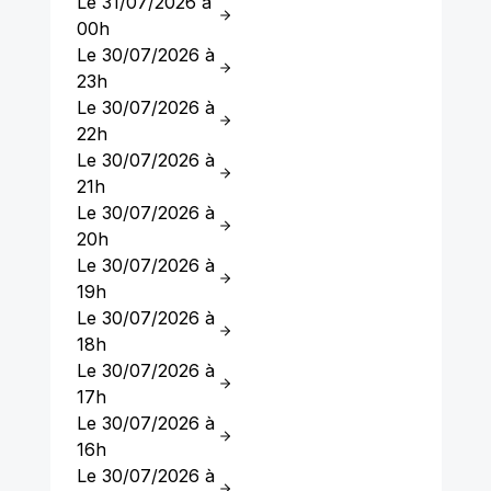
Le 31/07/2026 à
00h
Le 30/07/2026 à
23h
Le 30/07/2026 à
22h
Le 30/07/2026 à
21h
Le 30/07/2026 à
20h
Le 30/07/2026 à
19h
Le 30/07/2026 à
18h
Le 30/07/2026 à
17h
Le 30/07/2026 à
16h
Le 30/07/2026 à