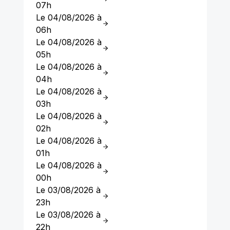
07h
Le 04/08/2026 à
06h
Le 04/08/2026 à
05h
Le 04/08/2026 à
04h
Le 04/08/2026 à
03h
Le 04/08/2026 à
02h
Le 04/08/2026 à
01h
Le 04/08/2026 à
00h
Le 03/08/2026 à
23h
Le 03/08/2026 à
22h