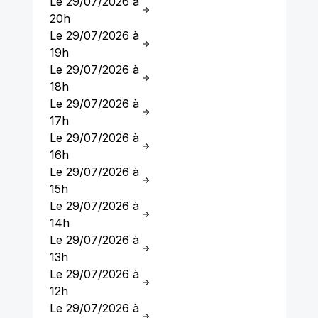
Le 29/07/2026 à
20h
Le 29/07/2026 à
19h
Le 29/07/2026 à
18h
Le 29/07/2026 à
17h
Le 29/07/2026 à
16h
Le 29/07/2026 à
15h
Le 29/07/2026 à
14h
Le 29/07/2026 à
13h
Le 29/07/2026 à
12h
Le 29/07/2026 à