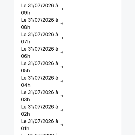
Le 31/07/2026 à
09h
Le 31/07/2026 à
08h
Le 31/07/2026 à
07h
Le 31/07/2026 à
06h
Le 31/07/2026 à
05h
Le 31/07/2026 à
04h
Le 31/07/2026 à
03h
Le 31/07/2026 à
02h
Le 31/07/2026 à
01h