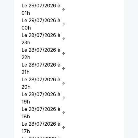
Le 29/07/2026 à
01h
Le 29/07/2026 à
00h
Le 28/07/2026 à
23h
Le 28/07/2026 à
22h
Le 28/07/2026 à
21h
Le 28/07/2026 à
20h
Le 28/07/2026 à
19h
Le 28/07/2026 à
18h
Le 28/07/2026 à
17h