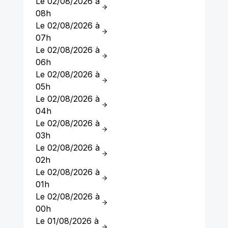
Le 02/08/2026 à
08h
Le 02/08/2026 à
07h
Le 02/08/2026 à
06h
Le 02/08/2026 à
05h
Le 02/08/2026 à
04h
Le 02/08/2026 à
03h
Le 02/08/2026 à
02h
Le 02/08/2026 à
01h
Le 02/08/2026 à
00h
Le 01/08/2026 à