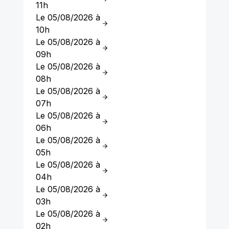
11h
Le 05/08/2026 à
10h
Le 05/08/2026 à
09h
Le 05/08/2026 à
08h
Le 05/08/2026 à
07h
Le 05/08/2026 à
06h
Le 05/08/2026 à
05h
Le 05/08/2026 à
04h
Le 05/08/2026 à
03h
Le 05/08/2026 à
02h