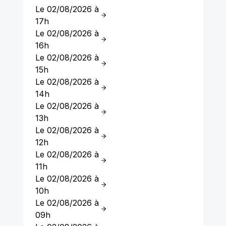
Le 02/08/2026 à
17h
Le 02/08/2026 à
16h
Le 02/08/2026 à
15h
Le 02/08/2026 à
14h
Le 02/08/2026 à
13h
Le 02/08/2026 à
12h
Le 02/08/2026 à
11h
Le 02/08/2026 à
10h
Le 02/08/2026 à
09h