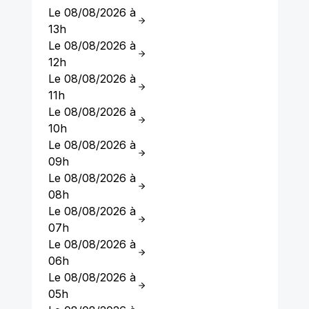
Le 08/08/2026 à
13h
Le 08/08/2026 à
12h
Le 08/08/2026 à
11h
Le 08/08/2026 à
10h
Le 08/08/2026 à
09h
Le 08/08/2026 à
08h
Le 08/08/2026 à
07h
Le 08/08/2026 à
06h
Le 08/08/2026 à
05h