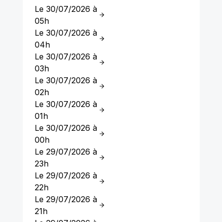
Le 30/07/2026 à
05h
Le 30/07/2026 à
04h
Le 30/07/2026 à
03h
Le 30/07/2026 à
02h
Le 30/07/2026 à
01h
Le 30/07/2026 à
00h
Le 29/07/2026 à
23h
Le 29/07/2026 à
22h
Le 29/07/2026 à
21h