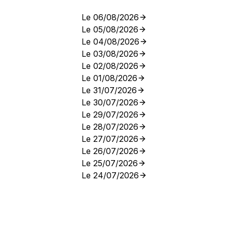
Le 06/08/2026
Le 05/08/2026
Le 04/08/2026
Le 03/08/2026
Le 02/08/2026
Le 01/08/2026
Le 31/07/2026
Le 30/07/2026
Le 29/07/2026
Le 28/07/2026
Le 27/07/2026
Le 26/07/2026
Le 25/07/2026
Le 24/07/2026