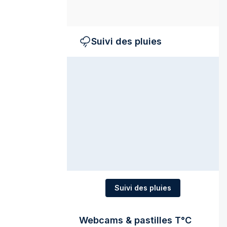
Suivi des pluies
Suivi des pluies
Webcams & pastilles T°C