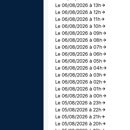
Le 06/08/2026 à 13h
Le 06/08/2026 à 12h
Le 06/08/2026 à 11h
Le 06/08/2026 à 10h
Le 06/08/2026 à 09h
Le 06/08/2026 à 08h
Le 06/08/2026 à 07h
Le 06/08/2026 à 06h
Le 06/08/2026 à 05h
Le 06/08/2026 à 04h
Le 06/08/2026 à 03h
Le 06/08/2026 à 02h
Le 06/08/2026 à 01h
Le 06/08/2026 à 00h
Le 05/08/2026 à 23h
Le 05/08/2026 à 22h
Le 05/08/2026 à 21h
Le 05/08/2026 à 20h