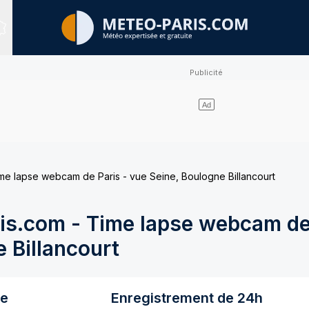
Sites expertisés
e lapse webcam de Paris - vue Seine, Boulogne Billancourt
s.com - Time lapse webcam de 
 Billancourt
re
Enregistrement de 24h