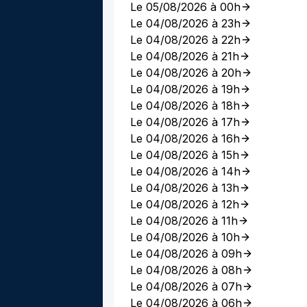
Le 05/08/2026 à 00h
Le 04/08/2026 à 23h
Le 04/08/2026 à 22h
Le 04/08/2026 à 21h
Le 04/08/2026 à 20h
Le 04/08/2026 à 19h
Le 04/08/2026 à 18h
Le 04/08/2026 à 17h
Le 04/08/2026 à 16h
Le 04/08/2026 à 15h
Le 04/08/2026 à 14h
Le 04/08/2026 à 13h
Le 04/08/2026 à 12h
Le 04/08/2026 à 11h
Le 04/08/2026 à 10h
Le 04/08/2026 à 09h
Le 04/08/2026 à 08h
Le 04/08/2026 à 07h
Le 04/08/2026 à 06h