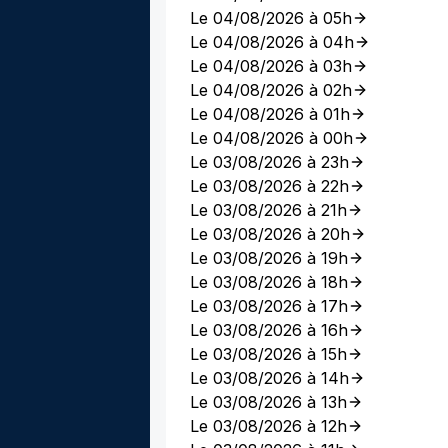
Le 04/08/2026 à 05h
Le 04/08/2026 à 04h
Le 04/08/2026 à 03h
Le 04/08/2026 à 02h
Le 04/08/2026 à 01h
Le 04/08/2026 à 00h
Le 03/08/2026 à 23h
Le 03/08/2026 à 22h
Le 03/08/2026 à 21h
Le 03/08/2026 à 20h
Le 03/08/2026 à 19h
Le 03/08/2026 à 18h
Le 03/08/2026 à 17h
Le 03/08/2026 à 16h
Le 03/08/2026 à 15h
Le 03/08/2026 à 14h
Le 03/08/2026 à 13h
Le 03/08/2026 à 12h