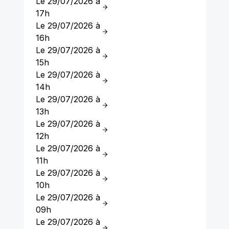
Le 29/07/2026 à
17h
Le 29/07/2026 à
16h
Le 29/07/2026 à
15h
Le 29/07/2026 à
14h
Le 29/07/2026 à
13h
Le 29/07/2026 à
12h
Le 29/07/2026 à
11h
Le 29/07/2026 à
10h
Le 29/07/2026 à
09h
Le 29/07/2026 à