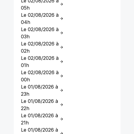
Le 02/08/2026 à
05h
Le 02/08/2026 à
04h
Le 02/08/2026 à
03h
Le 02/08/2026 à
02h
Le 02/08/2026 à
01h
Le 02/08/2026 à
00h
Le 01/08/2026 à
23h
Le 01/08/2026 à
22h
Le 01/08/2026 à
21h
Le 01/08/2026 à