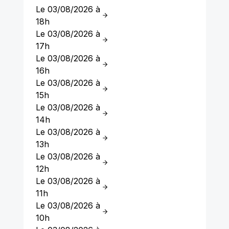
Le 03/08/2026 à
18h
Le 03/08/2026 à
17h
Le 03/08/2026 à
16h
Le 03/08/2026 à
15h
Le 03/08/2026 à
14h
Le 03/08/2026 à
13h
Le 03/08/2026 à
12h
Le 03/08/2026 à
11h
Le 03/08/2026 à
10h