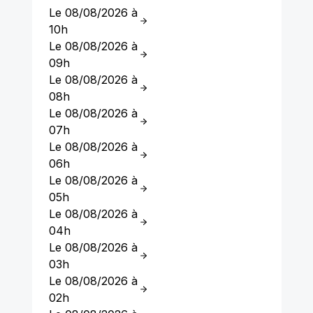
Le 08/08/2026 à
10h
Le 08/08/2026 à
09h
Le 08/08/2026 à
08h
Le 08/08/2026 à
07h
Le 08/08/2026 à
06h
Le 08/08/2026 à
05h
Le 08/08/2026 à
04h
Le 08/08/2026 à
03h
Le 08/08/2026 à
02h