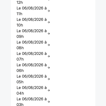
12h
Le 06/08/2026 à
11h
Le 06/08/2026 à
10h
Le 06/08/2026 à
09h
Le 06/08/2026 à
08h
Le 06/08/2026 à
07h
Le 06/08/2026 à
06h
Le 06/08/2026 à
05h
Le 06/08/2026 à
04h
Le 06/08/2026 à
03h