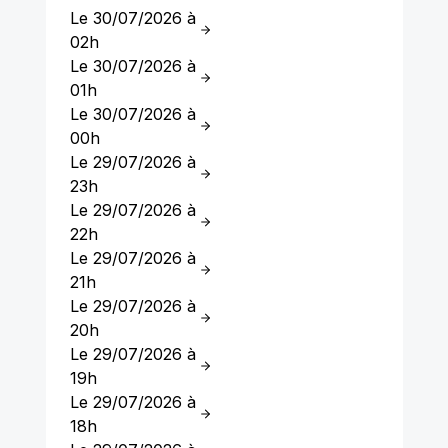
Le 30/07/2026 à
02h
Le 30/07/2026 à
01h
Le 30/07/2026 à
00h
Le 29/07/2026 à
23h
Le 29/07/2026 à
22h
Le 29/07/2026 à
21h
Le 29/07/2026 à
20h
Le 29/07/2026 à
19h
Le 29/07/2026 à
18h