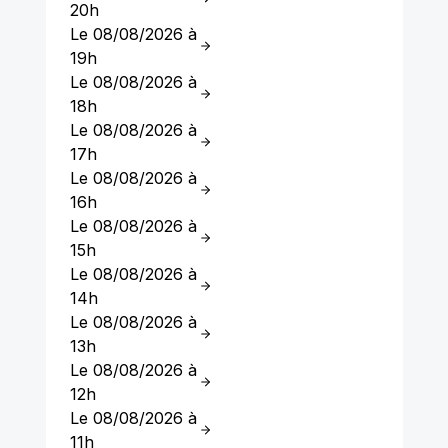
20h
Le 08/08/2026 à
19h
Le 08/08/2026 à
18h
Le 08/08/2026 à
17h
Le 08/08/2026 à
16h
Le 08/08/2026 à
15h
Le 08/08/2026 à
14h
Le 08/08/2026 à
13h
Le 08/08/2026 à
12h
Le 08/08/2026 à
11h