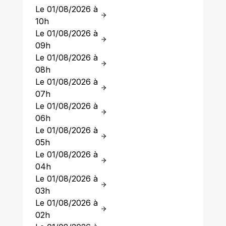
Le 01/08/2026 à
10h
Le 01/08/2026 à
09h
Le 01/08/2026 à
08h
Le 01/08/2026 à
07h
Le 01/08/2026 à
06h
Le 01/08/2026 à
05h
Le 01/08/2026 à
04h
Le 01/08/2026 à
03h
Le 01/08/2026 à
02h