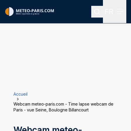
FR
Rechercher
Menu
Menu des
Accueil
Webcam meteo-paris.com - Time lapse webcam de
Paris - vue Seine, Boulogne Billancourt
Webcam meteo-