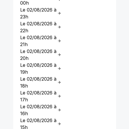
00h
Le 02/08/2026 à
23h
Le 02/08/2026 à
22h
Le 02/08/2026 à
21h
Le 02/08/2026 à
20h
Le 02/08/2026 à
19h
Le 02/08/2026 à
18h
Le 02/08/2026 à
17h
Le 02/08/2026 à
16h
Le 02/08/2026 à
15h