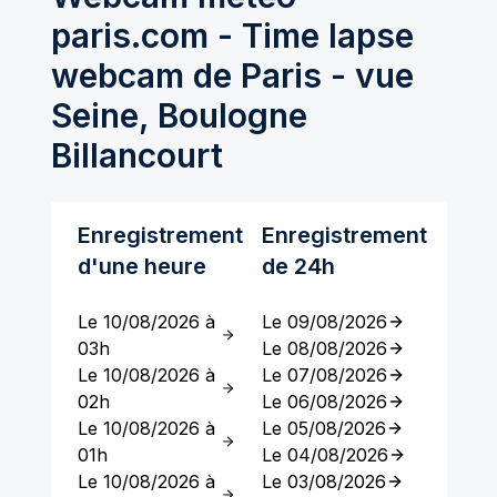
paris.com - Time lapse
webcam de Paris - vue
Seine, Boulogne
Billancourt
Enregistrement
Enregistrement
d'une heure
de 24h
Le 10/08/2026 à
Le 09/08/2026
03h
Le 08/08/2026
Le 10/08/2026 à
Le 07/08/2026
02h
Le 06/08/2026
Le 10/08/2026 à
Le 05/08/2026
01h
Le 04/08/2026
Le 10/08/2026 à
Le 03/08/2026