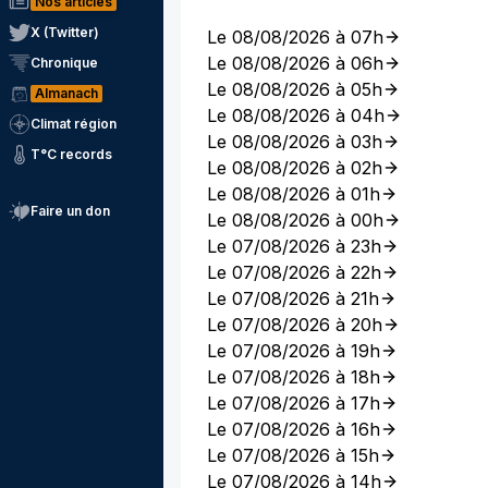
Nos articles
X (Twitter)
Le 08/08/2026 à 07h
Le 08/08/2026 à 06h
Chronique
Le 08/08/2026 à 05h
Almanach
Le 08/08/2026 à 04h
Climat région
Le 08/08/2026 à 03h
T°C records
Le 08/08/2026 à 02h
Le 08/08/2026 à 01h
Faire un don
Le 08/08/2026 à 00h
Le 07/08/2026 à 23h
Le 07/08/2026 à 22h
Le 07/08/2026 à 21h
Le 07/08/2026 à 20h
Le 07/08/2026 à 19h
Le 07/08/2026 à 18h
Le 07/08/2026 à 17h
Le 07/08/2026 à 16h
Le 07/08/2026 à 15h
Le 07/08/2026 à 14h