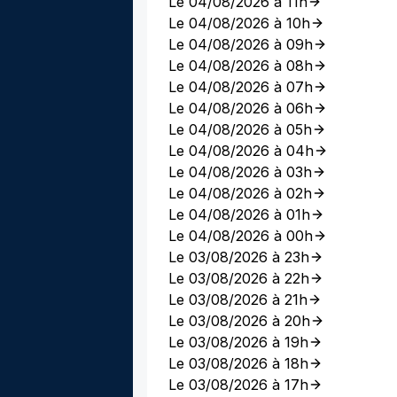
Le 04/08/2026 à 11h
Le 04/08/2026 à 10h
Le 04/08/2026 à 09h
Le 04/08/2026 à 08h
Le 04/08/2026 à 07h
Le 04/08/2026 à 06h
Le 04/08/2026 à 05h
Le 04/08/2026 à 04h
Le 04/08/2026 à 03h
Le 04/08/2026 à 02h
Le 04/08/2026 à 01h
Le 04/08/2026 à 00h
Le 03/08/2026 à 23h
Le 03/08/2026 à 22h
Le 03/08/2026 à 21h
Le 03/08/2026 à 20h
Le 03/08/2026 à 19h
Le 03/08/2026 à 18h
Le 03/08/2026 à 17h