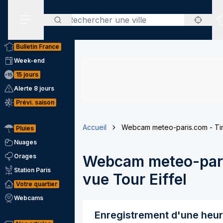
Rechercher
Menu secondaire
Bulletin France
Week-end
15 jours
Alerte 8 jours
Prévi. saison
Accueil
Webcam meteo-paris.com - Tim
Pluies
Nuages
Orages
Webcam meteo-pari
Station Paris
vue Tour Eiffel
Votre quartier
Webcams
Enregistrement d'une heu