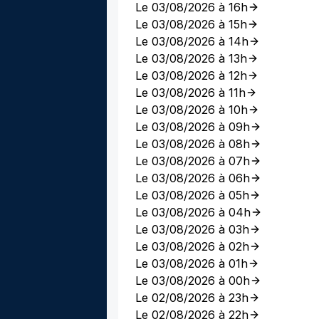
Le 03/08/2026 à 16h
Le 03/08/2026 à 15h
Le 03/08/2026 à 14h
Le 03/08/2026 à 13h
Le 03/08/2026 à 12h
Le 03/08/2026 à 11h
Le 03/08/2026 à 10h
Le 03/08/2026 à 09h
Le 03/08/2026 à 08h
Le 03/08/2026 à 07h
Le 03/08/2026 à 06h
Le 03/08/2026 à 05h
Le 03/08/2026 à 04h
Le 03/08/2026 à 03h
Le 03/08/2026 à 02h
Le 03/08/2026 à 01h
Le 03/08/2026 à 00h
Le 02/08/2026 à 23h
Le 02/08/2026 à 22h