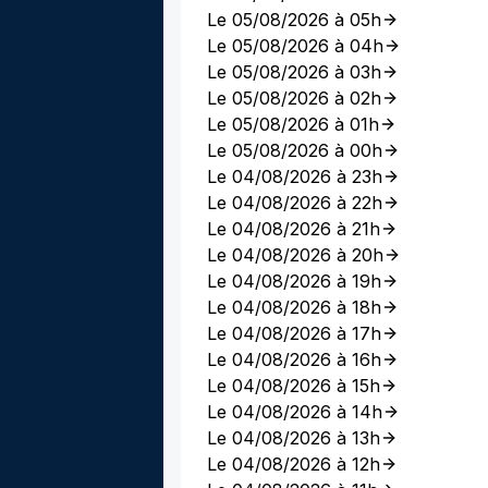
Le 05/08/2026 à 05h
Le 05/08/2026 à 04h
Le 05/08/2026 à 03h
Le 05/08/2026 à 02h
Le 05/08/2026 à 01h
Le 05/08/2026 à 00h
Le 04/08/2026 à 23h
Le 04/08/2026 à 22h
Le 04/08/2026 à 21h
Le 04/08/2026 à 20h
Le 04/08/2026 à 19h
Le 04/08/2026 à 18h
Le 04/08/2026 à 17h
Le 04/08/2026 à 16h
Le 04/08/2026 à 15h
Le 04/08/2026 à 14h
Le 04/08/2026 à 13h
Le 04/08/2026 à 12h