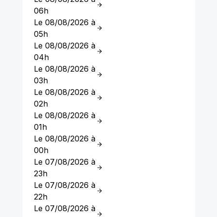
06h
Le 08/08/2026 à
05h
Le 08/08/2026 à
04h
Le 08/08/2026 à
03h
Le 08/08/2026 à
02h
Le 08/08/2026 à
01h
Le 08/08/2026 à
00h
Le 07/08/2026 à
23h
Le 07/08/2026 à
22h
Le 07/08/2026 à