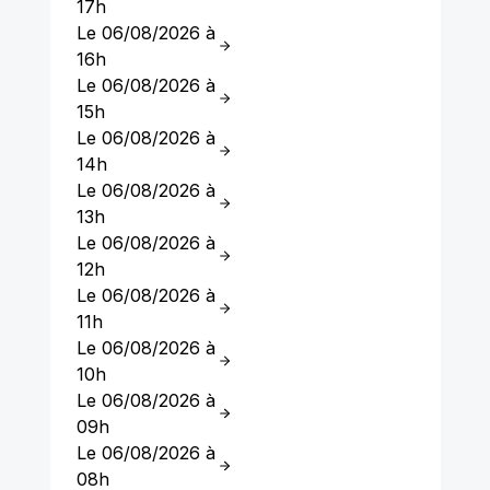
17h
Le 06/08/2026 à
16h
Le 06/08/2026 à
15h
Le 06/08/2026 à
14h
Le 06/08/2026 à
13h
Le 06/08/2026 à
12h
Le 06/08/2026 à
11h
Le 06/08/2026 à
10h
Le 06/08/2026 à
09h
Le 06/08/2026 à
08h