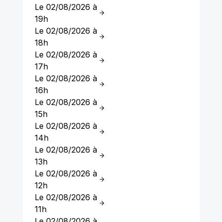
Le 02/08/2026 à
19h
Le 02/08/2026 à
18h
Le 02/08/2026 à
17h
Le 02/08/2026 à
16h
Le 02/08/2026 à
15h
Le 02/08/2026 à
14h
Le 02/08/2026 à
13h
Le 02/08/2026 à
12h
Le 02/08/2026 à
11h
Le 02/08/2026 à