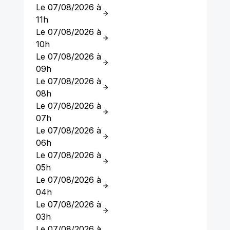
Le 07/08/2026 à
11h
Le 07/08/2026 à
10h
Le 07/08/2026 à
09h
Le 07/08/2026 à
08h
Le 07/08/2026 à
07h
Le 07/08/2026 à
06h
Le 07/08/2026 à
05h
Le 07/08/2026 à
04h
Le 07/08/2026 à
03h
Le 07/08/2026 à