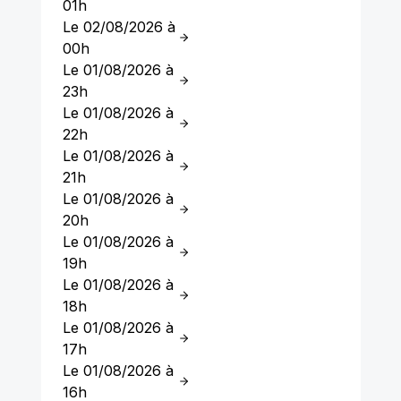
01h
Le 02/08/2026 à
00h
Le 01/08/2026 à
23h
Le 01/08/2026 à
22h
Le 01/08/2026 à
21h
Le 01/08/2026 à
20h
Le 01/08/2026 à
19h
Le 01/08/2026 à
18h
Le 01/08/2026 à
17h
Le 01/08/2026 à
16h