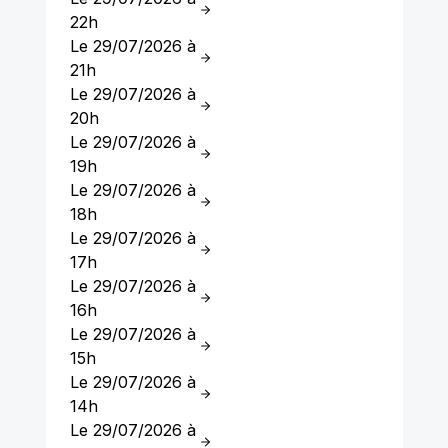
22h
Le 29/07/2026 à
21h
Le 29/07/2026 à
20h
Le 29/07/2026 à
19h
Le 29/07/2026 à
18h
Le 29/07/2026 à
17h
Le 29/07/2026 à
16h
Le 29/07/2026 à
15h
Le 29/07/2026 à
14h
Le 29/07/2026 à