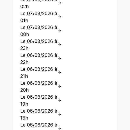
02h
Le 07/08/2026 à
01h
Le 07/08/2026 à
00h
Le 06/08/2026 à
23h
Le 06/08/2026 à
22h
Le 06/08/2026 à
21h
Le 06/08/2026 à
20h
Le 06/08/2026 à
19h
Le 06/08/2026 à
18h
Le 06/08/2026 à