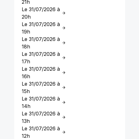
21h
Le 31/07/2026 à
20h
Le 31/07/2026 à
19h
Le 31/07/2026 à
18h
Le 31/07/2026 à
17h
Le 31/07/2026 à
16h
Le 31/07/2026 à
15h
Le 31/07/2026 à
14h
Le 31/07/2026 à
13h
Le 31/07/2026 à
12h