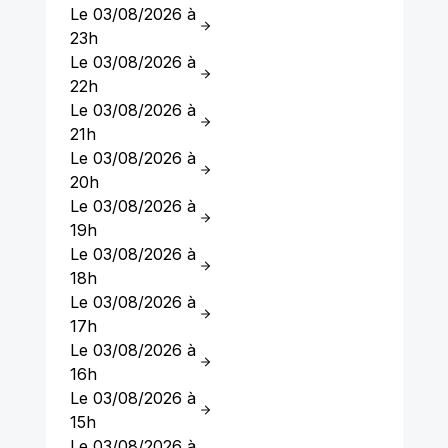
Le 03/08/2026 à
23h
Le 03/08/2026 à
22h
Le 03/08/2026 à
21h
Le 03/08/2026 à
20h
Le 03/08/2026 à
19h
Le 03/08/2026 à
18h
Le 03/08/2026 à
17h
Le 03/08/2026 à
16h
Le 03/08/2026 à
15h
Le 03/08/2026 à