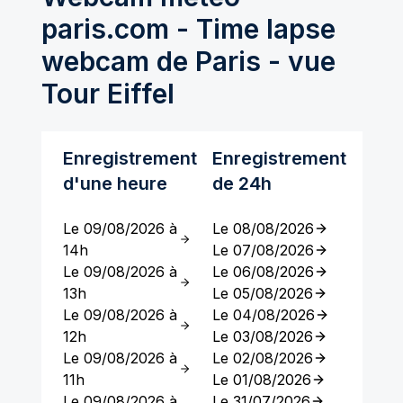
paris.com - Time lapse
webcam de Paris - vue
Tour Eiffel
Enregistrement
Enregistrement
d'une heure
de 24h
Le 09/08/2026 à
Le 08/08/2026
14h
Le 07/08/2026
Le 09/08/2026 à
Le 06/08/2026
13h
Le 05/08/2026
Le 09/08/2026 à
Le 04/08/2026
12h
Le 03/08/2026
Le 09/08/2026 à
Le 02/08/2026
11h
Le 01/08/2026
Le 09/08/2026 à
Le 31/07/2026