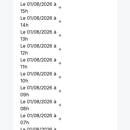
Le 01/08/2026 à
15h
Le 01/08/2026 à
14h
Le 01/08/2026 à
13h
Le 01/08/2026 à
12h
Le 01/08/2026 à
11h
Le 01/08/2026 à
10h
Le 01/08/2026 à
09h
Le 01/08/2026 à
08h
Le 01/08/2026 à
07h
Le 01/08/2026 à