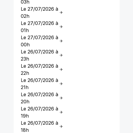
03h
Le 27/07/2026 à
02h
Le 27/07/2026 à
01h
Le 27/07/2026 à
00h
Le 26/07/2026 à
23h
Le 26/07/2026 à
22h
Le 26/07/2026 à
21h
Le 26/07/2026 à
20h
Le 26/07/2026 à
19h
Le 26/07/2026 à
18h