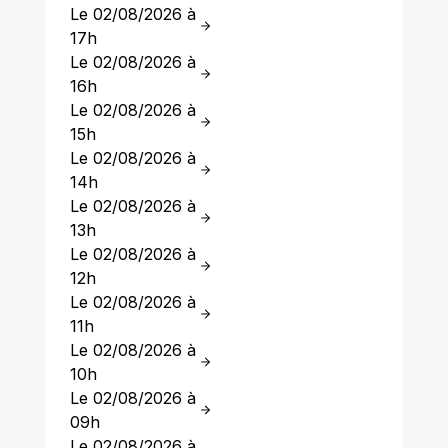
Le 02/08/2026 à
17h
Le 02/08/2026 à
16h
Le 02/08/2026 à
15h
Le 02/08/2026 à
14h
Le 02/08/2026 à
13h
Le 02/08/2026 à
12h
Le 02/08/2026 à
11h
Le 02/08/2026 à
10h
Le 02/08/2026 à
09h
Le 02/08/2026 à