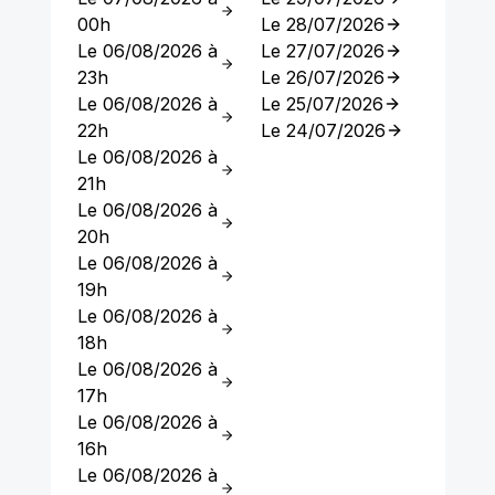
00h
Le 28/07/2026
Le 06/08/2026 à
Le 27/07/2026
23h
Le 26/07/2026
Le 06/08/2026 à
Le 25/07/2026
22h
Le 24/07/2026
Le 06/08/2026 à
21h
Le 06/08/2026 à
20h
Le 06/08/2026 à
19h
Le 06/08/2026 à
18h
Le 06/08/2026 à
17h
Le 06/08/2026 à
16h
Le 06/08/2026 à