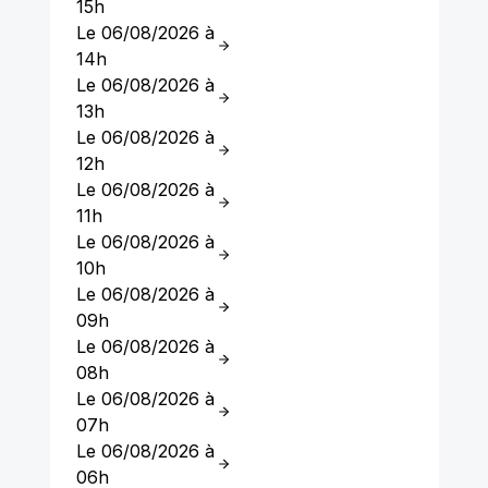
15h
Le 06/08/2026 à
14h
Le 06/08/2026 à
13h
Le 06/08/2026 à
12h
Le 06/08/2026 à
11h
Le 06/08/2026 à
10h
Le 06/08/2026 à
09h
Le 06/08/2026 à
08h
Le 06/08/2026 à
07h
Le 06/08/2026 à
06h