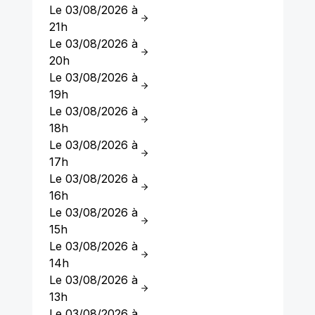
Le 03/08/2026 à
21h
Le 03/08/2026 à
20h
Le 03/08/2026 à
19h
Le 03/08/2026 à
18h
Le 03/08/2026 à
17h
Le 03/08/2026 à
16h
Le 03/08/2026 à
15h
Le 03/08/2026 à
14h
Le 03/08/2026 à
13h
Le 03/08/2026 à