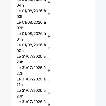
04h
Le 01/08/2026 à
03h
Le 01/08/2026 à
02h
Le 01/08/2026 à
01h
Le 01/08/2026 à
00h
Le 31/07/2026 à
23h
Le 31/07/2026 à
22h
Le 31/07/2026 à
21h
Le 31/07/2026 à
20h
Le 31/07/2026 à