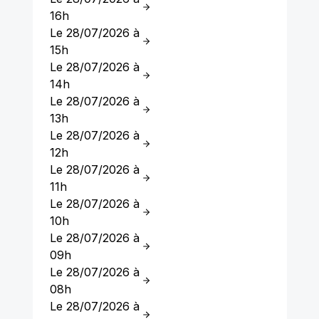
16h
Le 28/07/2026 à
15h
Le 28/07/2026 à
14h
Le 28/07/2026 à
13h
Le 28/07/2026 à
12h
Le 28/07/2026 à
11h
Le 28/07/2026 à
10h
Le 28/07/2026 à
09h
Le 28/07/2026 à
08h
Le 28/07/2026 à