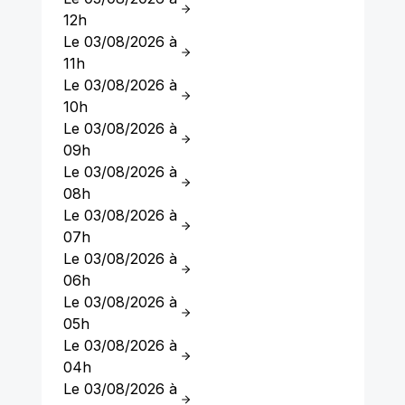
12h
Le 03/08/2026 à
11h
Le 03/08/2026 à
10h
Le 03/08/2026 à
09h
Le 03/08/2026 à
08h
Le 03/08/2026 à
07h
Le 03/08/2026 à
06h
Le 03/08/2026 à
05h
Le 03/08/2026 à
04h
Le 03/08/2026 à