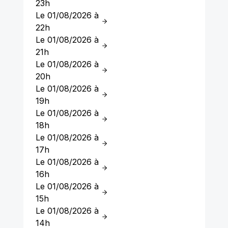
23h
Le 01/08/2026 à
22h
Le 01/08/2026 à
21h
Le 01/08/2026 à
20h
Le 01/08/2026 à
19h
Le 01/08/2026 à
18h
Le 01/08/2026 à
17h
Le 01/08/2026 à
16h
Le 01/08/2026 à
15h
Le 01/08/2026 à
14h