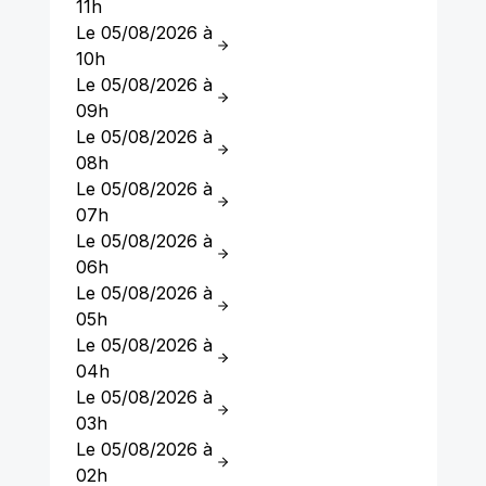
11h
Le 05/08/2026 à
10h
Le 05/08/2026 à
09h
Le 05/08/2026 à
08h
Le 05/08/2026 à
07h
Le 05/08/2026 à
06h
Le 05/08/2026 à
05h
Le 05/08/2026 à
04h
Le 05/08/2026 à
03h
Le 05/08/2026 à
02h