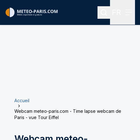
FR
Rechercher
Menu
Menu des
Accueil
Webcam meteo-paris.com - Time lapse webcam de
Paris - vue Tour Eiffel
Webcam meteo-