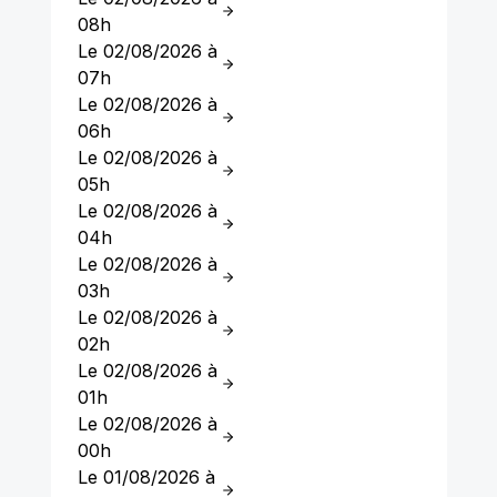
08h
Le 02/08/2026 à
07h
Le 02/08/2026 à
06h
Le 02/08/2026 à
05h
Le 02/08/2026 à
04h
Le 02/08/2026 à
03h
Le 02/08/2026 à
02h
Le 02/08/2026 à
01h
Le 02/08/2026 à
00h
Le 01/08/2026 à