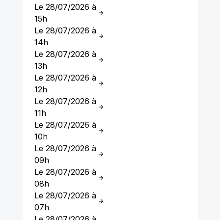
Le 28/07/2026 à
15h
Le 28/07/2026 à
14h
Le 28/07/2026 à
13h
Le 28/07/2026 à
12h
Le 28/07/2026 à
11h
Le 28/07/2026 à
10h
Le 28/07/2026 à
09h
Le 28/07/2026 à
08h
Le 28/07/2026 à
07h
Le 28/07/2026 à