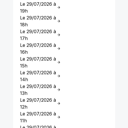
Le 29/07/2026 à
19h
Le 29/07/2026 à
18h
Le 29/07/2026 à
17h
Le 29/07/2026 à
16h
Le 29/07/2026 à
15h
Le 29/07/2026 à
14h
Le 29/07/2026 à
13h
Le 29/07/2026 à
12h
Le 29/07/2026 à
11h
Le 29/07/2026 à