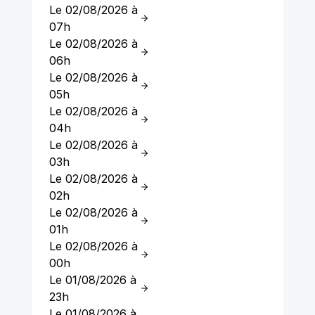
Le 02/08/2026 à
07h
Le 02/08/2026 à
06h
Le 02/08/2026 à
05h
Le 02/08/2026 à
04h
Le 02/08/2026 à
03h
Le 02/08/2026 à
02h
Le 02/08/2026 à
01h
Le 02/08/2026 à
00h
Le 01/08/2026 à
23h
Le 01/08/2026 à