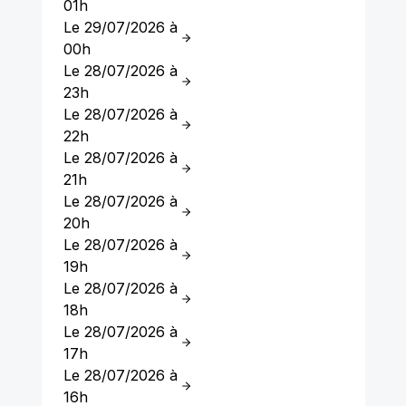
01h
Le 29/07/2026 à
00h
Le 28/07/2026 à
23h
Le 28/07/2026 à
22h
Le 28/07/2026 à
21h
Le 28/07/2026 à
20h
Le 28/07/2026 à
19h
Le 28/07/2026 à
18h
Le 28/07/2026 à
17h
Le 28/07/2026 à
16h