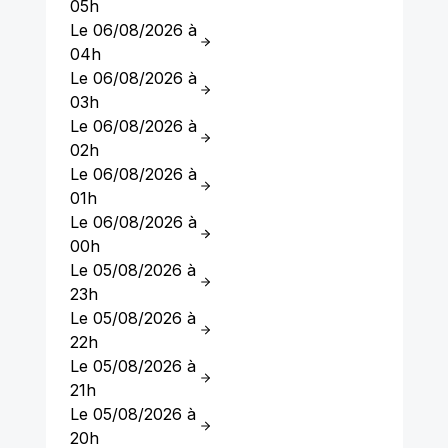
05h
Le 06/08/2026 à
04h
Le 06/08/2026 à
03h
Le 06/08/2026 à
02h
Le 06/08/2026 à
01h
Le 06/08/2026 à
00h
Le 05/08/2026 à
23h
Le 05/08/2026 à
22h
Le 05/08/2026 à
21h
Le 05/08/2026 à
20h