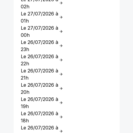
02h
Le 27/07/2026 à
01h
Le 27/07/2026 à
00h
Le 26/07/2026 à
23h
Le 26/07/2026 à
22h
Le 26/07/2026 à
21h
Le 26/07/2026 à
20h
Le 26/07/2026 à
19h
Le 26/07/2026 à
18h
Le 26/07/2026 à