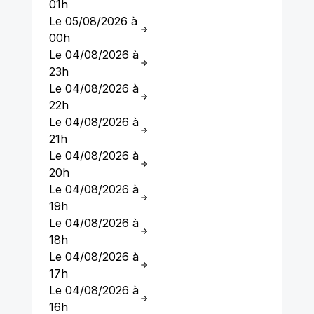
01h
Le 05/08/2026 à
00h
Le 04/08/2026 à
23h
Le 04/08/2026 à
22h
Le 04/08/2026 à
21h
Le 04/08/2026 à
20h
Le 04/08/2026 à
19h
Le 04/08/2026 à
18h
Le 04/08/2026 à
17h
Le 04/08/2026 à
16h