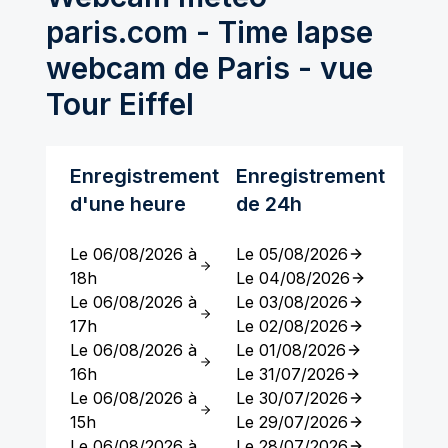
paris.com - Time lapse
webcam de Paris - vue
Tour Eiffel
Enregistrement
Enregistrement
d'une heure
de 24h
Le 06/08/2026 à
Le 05/08/2026
18h
Le 04/08/2026
Le 06/08/2026 à
Le 03/08/2026
17h
Le 02/08/2026
Le 06/08/2026 à
Le 01/08/2026
16h
Le 31/07/2026
Le 06/08/2026 à
Le 30/07/2026
15h
Le 29/07/2026
Le 06/08/2026 à
Le 28/07/2026