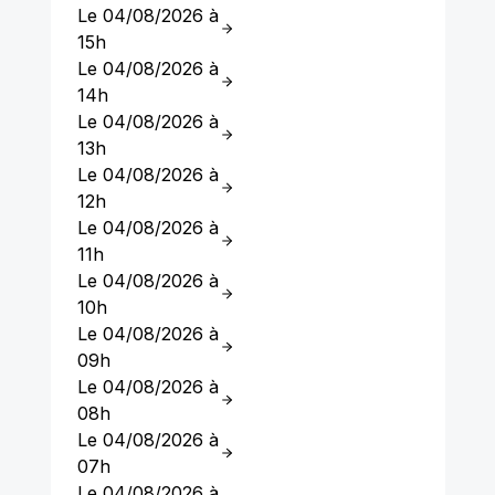
Le 04/08/2026 à
15h
Le 04/08/2026 à
14h
Le 04/08/2026 à
13h
Le 04/08/2026 à
12h
Le 04/08/2026 à
11h
Le 04/08/2026 à
10h
Le 04/08/2026 à
09h
Le 04/08/2026 à
08h
Le 04/08/2026 à
07h
Le 04/08/2026 à