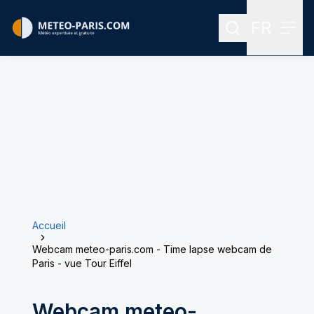
FR
Rechercher
Menu
Menu des
Accueil
Webcam meteo-paris.com - Time lapse webcam de
Paris - vue Tour Eiffel
Webcam meteo-