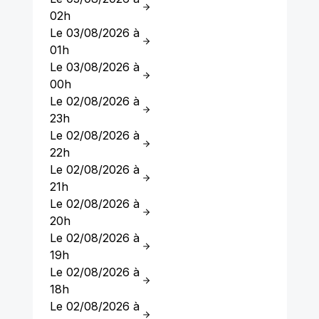
02h
Le 03/08/2026 à
01h
Le 03/08/2026 à
00h
Le 02/08/2026 à
23h
Le 02/08/2026 à
22h
Le 02/08/2026 à
21h
Le 02/08/2026 à
20h
Le 02/08/2026 à
19h
Le 02/08/2026 à
18h
Le 02/08/2026 à