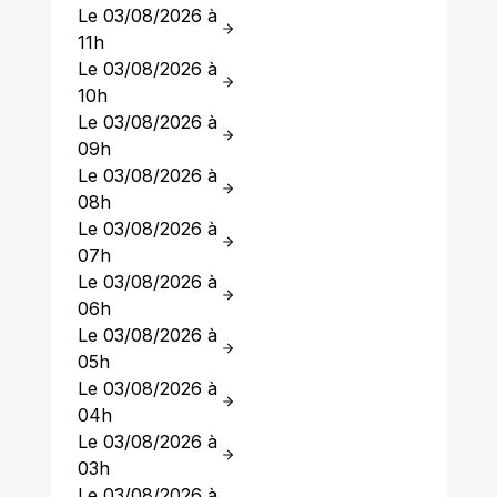
Le 03/08/2026 à
11h
Le 03/08/2026 à
10h
Le 03/08/2026 à
09h
Le 03/08/2026 à
08h
Le 03/08/2026 à
07h
Le 03/08/2026 à
06h
Le 03/08/2026 à
05h
Le 03/08/2026 à
04h
Le 03/08/2026 à
03h
Le 03/08/2026 à