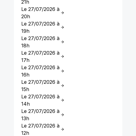
21h
Le 27/07/2026 à
20h
Le 27/07/2026 à
19h
Le 27/07/2026 à
18h
Le 27/07/2026 à
17h
Le 27/07/2026 à
16h
Le 27/07/2026 à
15h
Le 27/07/2026 à
14h
Le 27/07/2026 à
13h
Le 27/07/2026 à
12h