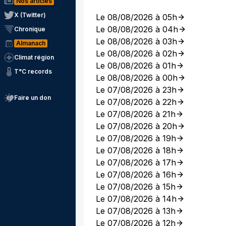
Nos articles
X (Twitter)
Le 08/08/2026 à 05h
Le 08/08/2026 à 04h
Chronique
Le 08/08/2026 à 03h
Almanach
Le 08/08/2026 à 02h
Climat région
Le 08/08/2026 à 01h
T°C records
Le 08/08/2026 à 00h
Le 07/08/2026 à 23h
Faire un don
Le 07/08/2026 à 22h
Le 07/08/2026 à 21h
Le 07/08/2026 à 20h
Le 07/08/2026 à 19h
Le 07/08/2026 à 18h
Le 07/08/2026 à 17h
Le 07/08/2026 à 16h
Le 07/08/2026 à 15h
Le 07/08/2026 à 14h
Le 07/08/2026 à 13h
Le 07/08/2026 à 12h