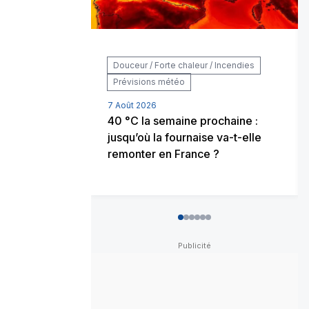
Douceur / Forte chaleur / Incendies
Prévisions météo
7 Août 2026
40 °C la semaine prochaine :
jusqu’où la fournaise va-t-elle
remonter en France ?
0
1
2
3
4
5