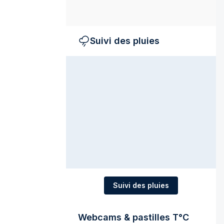
Suivi des pluies
Suivi des pluies
Webcams & pastilles T°C