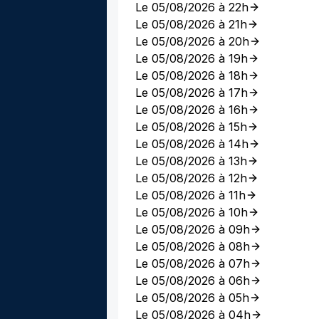
Le 05/08/2026 à 22h
Le 05/08/2026 à 21h
Le 05/08/2026 à 20h
Le 05/08/2026 à 19h
Le 05/08/2026 à 18h
Le 05/08/2026 à 17h
Le 05/08/2026 à 16h
Le 05/08/2026 à 15h
Le 05/08/2026 à 14h
Le 05/08/2026 à 13h
Le 05/08/2026 à 12h
Le 05/08/2026 à 11h
Le 05/08/2026 à 10h
Le 05/08/2026 à 09h
Le 05/08/2026 à 08h
Le 05/08/2026 à 07h
Le 05/08/2026 à 06h
Le 05/08/2026 à 05h
Le 05/08/2026 à 04h