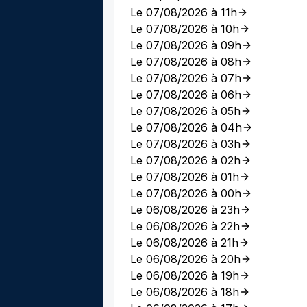
Le 07/08/2026 à 11h
Le 07/08/2026 à 10h
Le 07/08/2026 à 09h
Le 07/08/2026 à 08h
Le 07/08/2026 à 07h
Le 07/08/2026 à 06h
Le 07/08/2026 à 05h
Le 07/08/2026 à 04h
Le 07/08/2026 à 03h
Le 07/08/2026 à 02h
Le 07/08/2026 à 01h
Le 07/08/2026 à 00h
Le 06/08/2026 à 23h
Le 06/08/2026 à 22h
Le 06/08/2026 à 21h
Le 06/08/2026 à 20h
Le 06/08/2026 à 19h
Le 06/08/2026 à 18h