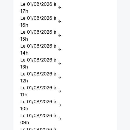
Le 01/08/2026 à
17h
Le 01/08/2026 à
16h
Le 01/08/2026 à
15h
Le 01/08/2026 à
14h
Le 01/08/2026 à
13h
Le 01/08/2026 à
12h
Le 01/08/2026 à
11h
Le 01/08/2026 à
10h
Le 01/08/2026 à
09h
Le 01/08/2026 à