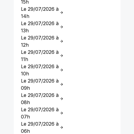
15h
Le 29/07/2026 à
14h
Le 29/07/2026 à
13h
Le 29/07/2026 à
12h
Le 29/07/2026 à
11h
Le 29/07/2026 à
10h
Le 29/07/2026 à
09h
Le 29/07/2026 à
08h
Le 29/07/2026 à
07h
Le 29/07/2026 à
06h