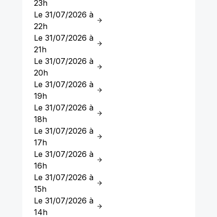
23h
Le 31/07/2026 à
22h
Le 31/07/2026 à
21h
Le 31/07/2026 à
20h
Le 31/07/2026 à
19h
Le 31/07/2026 à
18h
Le 31/07/2026 à
17h
Le 31/07/2026 à
16h
Le 31/07/2026 à
15h
Le 31/07/2026 à
14h