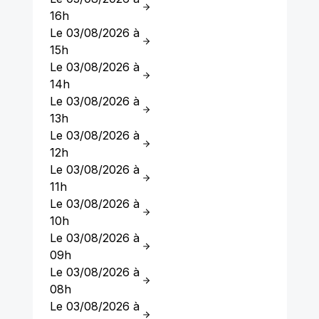
16h
Le 03/08/2026 à
15h
Le 03/08/2026 à
14h
Le 03/08/2026 à
13h
Le 03/08/2026 à
12h
Le 03/08/2026 à
11h
Le 03/08/2026 à
10h
Le 03/08/2026 à
09h
Le 03/08/2026 à
08h
Le 03/08/2026 à