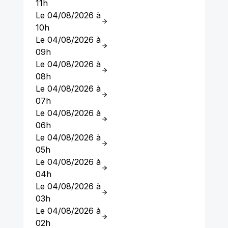
11h
Le 04/08/2026 à
10h
Le 04/08/2026 à
09h
Le 04/08/2026 à
08h
Le 04/08/2026 à
07h
Le 04/08/2026 à
06h
Le 04/08/2026 à
05h
Le 04/08/2026 à
04h
Le 04/08/2026 à
03h
Le 04/08/2026 à
02h