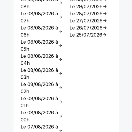
08h
Le 29/07/2026
Le 08/08/2026 à
Le 28/07/2026
07h
Le 27/07/2026
Le 08/08/2026 à
Le 26/07/2026
06h
Le 25/07/2026
Le 08/08/2026 à
05h
Le 08/08/2026 à
04h
Le 08/08/2026 à
03h
Le 08/08/2026 à
02h
Le 08/08/2026 à
01h
Le 08/08/2026 à
00h
Le 07/08/2026 à