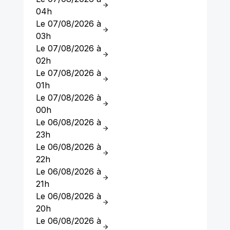
04h
Le 07/08/2026 à
03h
Le 07/08/2026 à
02h
Le 07/08/2026 à
01h
Le 07/08/2026 à
00h
Le 06/08/2026 à
23h
Le 06/08/2026 à
22h
Le 06/08/2026 à
21h
Le 06/08/2026 à
20h
Le 06/08/2026 à