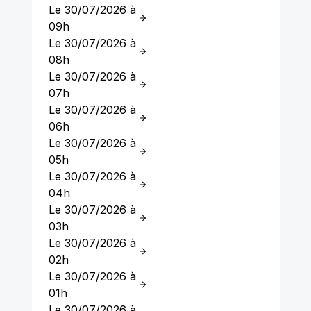
Le 30/07/2026 à
09h
Le 30/07/2026 à
08h
Le 30/07/2026 à
07h
Le 30/07/2026 à
06h
Le 30/07/2026 à
05h
Le 30/07/2026 à
04h
Le 30/07/2026 à
03h
Le 30/07/2026 à
02h
Le 30/07/2026 à
01h
Le 30/07/2026 à