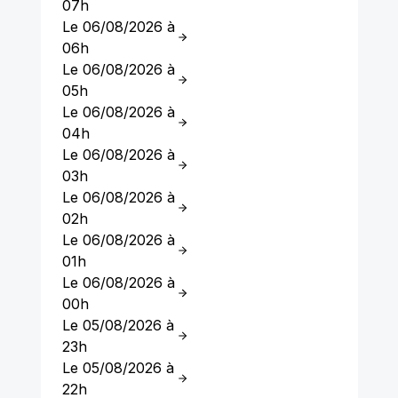
07h
Le 06/08/2026 à
06h
Le 06/08/2026 à
05h
Le 06/08/2026 à
04h
Le 06/08/2026 à
03h
Le 06/08/2026 à
02h
Le 06/08/2026 à
01h
Le 06/08/2026 à
00h
Le 05/08/2026 à
23h
Le 05/08/2026 à
22h