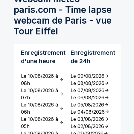
paris.com - Time lapse
webcam de Paris - vue
Tour Eiffel
Enregistrement
Enregistrement
d'une heure
de 24h
Le 10/08/2026 à
Le 09/08/2026
08h
Le 08/08/2026
Le 10/08/2026 à
Le 07/08/2026
07h
Le 06/08/2026
Le 10/08/2026 à
Le 05/08/2026
06h
Le 04/08/2026
Le 10/08/2026 à
Le 03/08/2026
05h
Le 02/08/2026
Le 10/08/2026 à
Le 01/08/2026