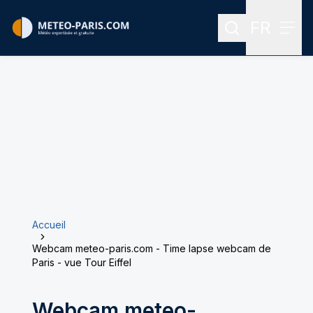
FR
Rechercher
Menu
Menu des
Accueil
Webcam meteo-paris.com - Time lapse webcam de
Paris - vue Tour Eiffel
Webcam meteo-