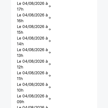
Le 04/08/2026 à
17h
Le 04/08/2026 à
16h
Le 04/08/2026 à
15h
Le 04/08/2026 à
14h
Le 04/08/2026 à
13h
Le 04/08/2026 à
12h
Le 04/08/2026 à
11h
Le 04/08/2026 à
10h
Le 04/08/2026 à
09h
Le 04/08/2026 à