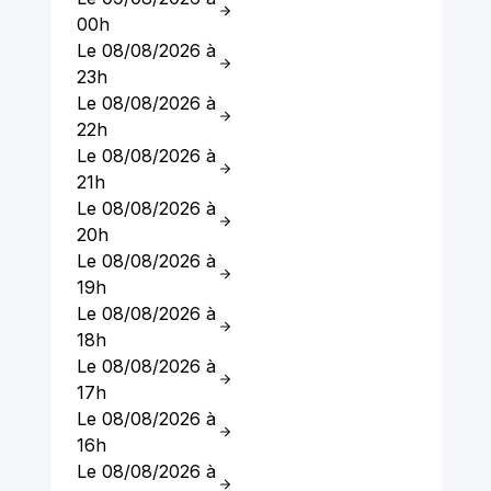
00h
Le 08/08/2026 à
23h
Le 08/08/2026 à
22h
Le 08/08/2026 à
21h
Le 08/08/2026 à
20h
Le 08/08/2026 à
19h
Le 08/08/2026 à
18h
Le 08/08/2026 à
17h
Le 08/08/2026 à
16h
Le 08/08/2026 à