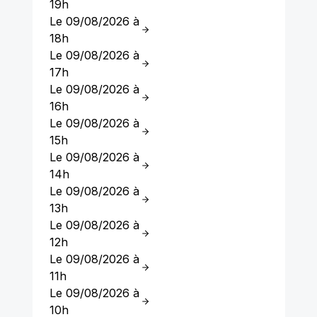
19h
Le 09/08/2026 à
18h
Le 09/08/2026 à
17h
Le 09/08/2026 à
16h
Le 09/08/2026 à
15h
Le 09/08/2026 à
14h
Le 09/08/2026 à
13h
Le 09/08/2026 à
12h
Le 09/08/2026 à
11h
Le 09/08/2026 à
10h