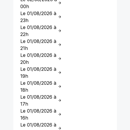
00h
Le 01/08/2026 à
23h
Le 01/08/2026 à
22h
Le 01/08/2026 à
21h
Le 01/08/2026 à
20h
Le 01/08/2026 à
19h
Le 01/08/2026 à
18h
Le 01/08/2026 à
17h
Le 01/08/2026 à
16h
Le 01/08/2026 à