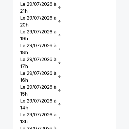
Le 29/07/2026 à
21h
Le 29/07/2026 à
20h
Le 29/07/2026 à
19h
Le 29/07/2026 à
18h
Le 29/07/2026 à
17h
Le 29/07/2026 à
16h
Le 29/07/2026 à
15h
Le 29/07/2026 à
14h
Le 29/07/2026 à
13h
Le 29/07/2026 à