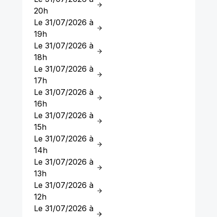
20h
Le 31/07/2026 à
19h
Le 31/07/2026 à
18h
Le 31/07/2026 à
17h
Le 31/07/2026 à
16h
Le 31/07/2026 à
15h
Le 31/07/2026 à
14h
Le 31/07/2026 à
13h
Le 31/07/2026 à
12h
Le 31/07/2026 à