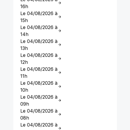
16h
Le 04/08/2026 à
15h
Le 04/08/2026 à
14h
Le 04/08/2026 à
13h
Le 04/08/2026 à
12h
Le 04/08/2026 à
11h
Le 04/08/2026 à
10h
Le 04/08/2026 à
09h
Le 04/08/2026 à
08h
Le 04/08/2026 à