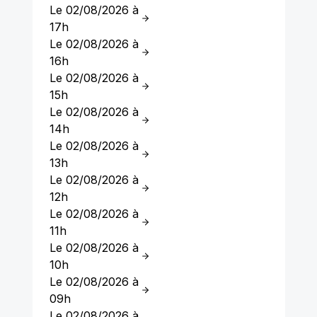
Le 02/08/2026 à
17h
Le 02/08/2026 à
16h
Le 02/08/2026 à
15h
Le 02/08/2026 à
14h
Le 02/08/2026 à
13h
Le 02/08/2026 à
12h
Le 02/08/2026 à
11h
Le 02/08/2026 à
10h
Le 02/08/2026 à
09h
Le 02/08/2026 à