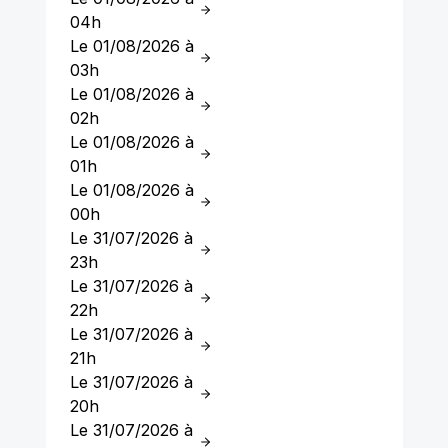
04h
Le 01/08/2026 à
03h
Le 01/08/2026 à
02h
Le 01/08/2026 à
01h
Le 01/08/2026 à
00h
Le 31/07/2026 à
23h
Le 31/07/2026 à
22h
Le 31/07/2026 à
21h
Le 31/07/2026 à
20h
Le 31/07/2026 à