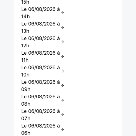
15h
Le 06/08/2026 à
14h
Le 06/08/2026 à
13h
Le 06/08/2026 à
12h
Le 06/08/2026 à
11h
Le 06/08/2026 à
10h
Le 06/08/2026 à
09h
Le 06/08/2026 à
08h
Le 06/08/2026 à
07h
Le 06/08/2026 à
06h