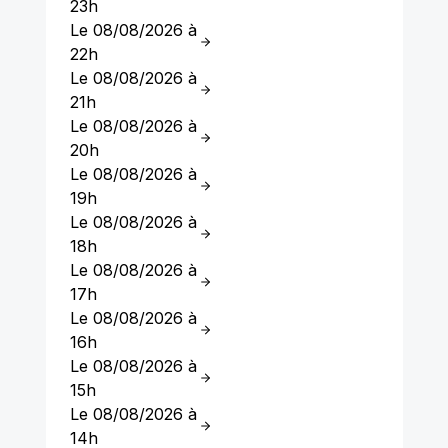
23h
Le 08/08/2026 à
22h
Le 08/08/2026 à
21h
Le 08/08/2026 à
20h
Le 08/08/2026 à
19h
Le 08/08/2026 à
18h
Le 08/08/2026 à
17h
Le 08/08/2026 à
16h
Le 08/08/2026 à
15h
Le 08/08/2026 à
14h