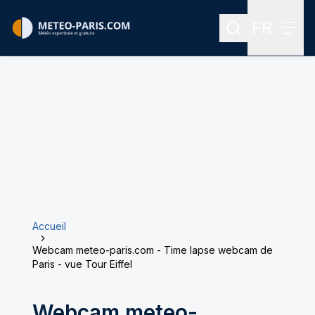
FR
Rechercher
Menu
Menu des
Accueil
Webcam meteo-paris.com - Time lapse webcam de
Paris - vue Tour Eiffel
Webcam meteo-