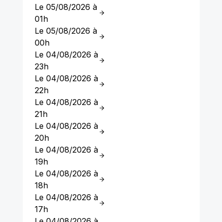
Le 05/08/2026 à
01h
Le 05/08/2026 à
00h
Le 04/08/2026 à
23h
Le 04/08/2026 à
22h
Le 04/08/2026 à
21h
Le 04/08/2026 à
20h
Le 04/08/2026 à
19h
Le 04/08/2026 à
18h
Le 04/08/2026 à
17h
Le 04/08/2026 à