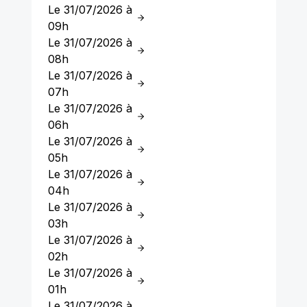
Le 31/07/2026 à
09h
Le 31/07/2026 à
08h
Le 31/07/2026 à
07h
Le 31/07/2026 à
06h
Le 31/07/2026 à
05h
Le 31/07/2026 à
04h
Le 31/07/2026 à
03h
Le 31/07/2026 à
02h
Le 31/07/2026 à
01h
Le 31/07/2026 à