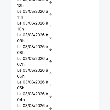
12h
Le 03/08/2026 à
11h
Le 03/08/2026 à
10h
Le 03/08/2026 à
09h
Le 03/08/2026 à
08h
Le 03/08/2026 à
07h
Le 03/08/2026 à
06h
Le 03/08/2026 à
05h
Le 03/08/2026 à
04h
Le 03/08/2026 à