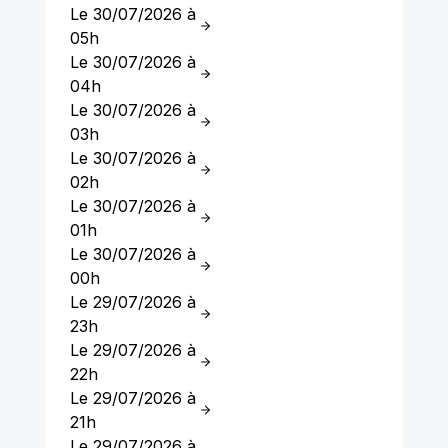
Le 30/07/2026 à
05h
Le 30/07/2026 à
04h
Le 30/07/2026 à
03h
Le 30/07/2026 à
02h
Le 30/07/2026 à
01h
Le 30/07/2026 à
00h
Le 29/07/2026 à
23h
Le 29/07/2026 à
22h
Le 29/07/2026 à
21h
Le 29/07/2026 à