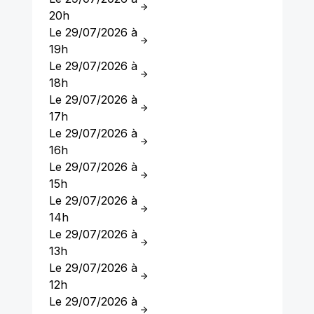
20h
Le 29/07/2026 à
19h
Le 29/07/2026 à
18h
Le 29/07/2026 à
17h
Le 29/07/2026 à
16h
Le 29/07/2026 à
15h
Le 29/07/2026 à
14h
Le 29/07/2026 à
13h
Le 29/07/2026 à
12h
Le 29/07/2026 à