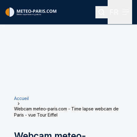
FR
Rechercher
Menu
Menu des
Accueil
Webcam meteo-paris.com - Time lapse webcam de
Paris - vue Tour Eiffel
Webcam meteo-