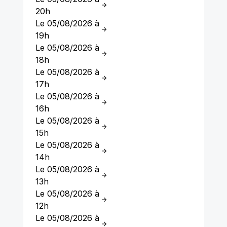
20h
Le 05/08/2026 à
19h
Le 05/08/2026 à
18h
Le 05/08/2026 à
17h
Le 05/08/2026 à
16h
Le 05/08/2026 à
15h
Le 05/08/2026 à
14h
Le 05/08/2026 à
13h
Le 05/08/2026 à
12h
Le 05/08/2026 à