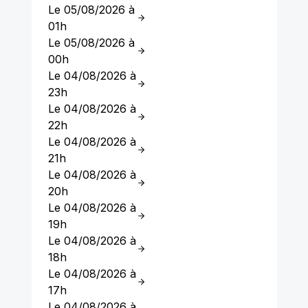
Le 05/08/2026 à
01h
Le 05/08/2026 à
00h
Le 04/08/2026 à
23h
Le 04/08/2026 à
22h
Le 04/08/2026 à
21h
Le 04/08/2026 à
20h
Le 04/08/2026 à
19h
Le 04/08/2026 à
18h
Le 04/08/2026 à
17h
Le 04/08/2026 à