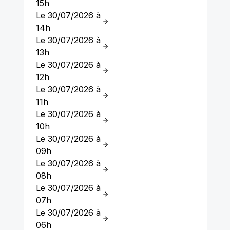
15h
Le 30/07/2026 à
14h
Le 30/07/2026 à
13h
Le 30/07/2026 à
12h
Le 30/07/2026 à
11h
Le 30/07/2026 à
10h
Le 30/07/2026 à
09h
Le 30/07/2026 à
08h
Le 30/07/2026 à
07h
Le 30/07/2026 à
06h