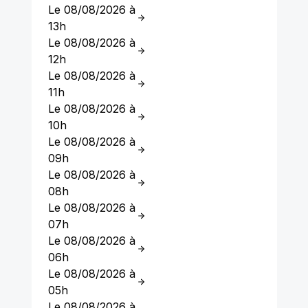
Le 08/08/2026 à
13h
Le 08/08/2026 à
12h
Le 08/08/2026 à
11h
Le 08/08/2026 à
10h
Le 08/08/2026 à
09h
Le 08/08/2026 à
08h
Le 08/08/2026 à
07h
Le 08/08/2026 à
06h
Le 08/08/2026 à
05h
Le 08/08/2026 à