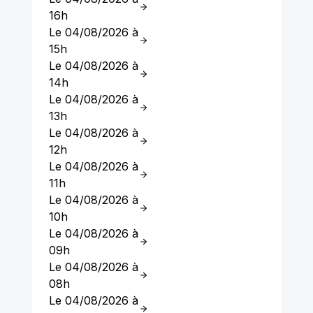
16h
Le 04/08/2026 à
15h
Le 04/08/2026 à
14h
Le 04/08/2026 à
13h
Le 04/08/2026 à
12h
Le 04/08/2026 à
11h
Le 04/08/2026 à
10h
Le 04/08/2026 à
09h
Le 04/08/2026 à
08h
Le 04/08/2026 à