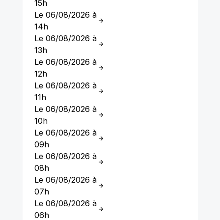
15h
Le 06/08/2026 à
14h
Le 06/08/2026 à
13h
Le 06/08/2026 à
12h
Le 06/08/2026 à
11h
Le 06/08/2026 à
10h
Le 06/08/2026 à
09h
Le 06/08/2026 à
08h
Le 06/08/2026 à
07h
Le 06/08/2026 à
06h