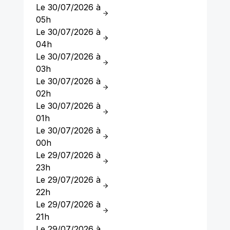
Le 30/07/2026 à
05h
Le 30/07/2026 à
04h
Le 30/07/2026 à
03h
Le 30/07/2026 à
02h
Le 30/07/2026 à
01h
Le 30/07/2026 à
00h
Le 29/07/2026 à
23h
Le 29/07/2026 à
22h
Le 29/07/2026 à
21h
Le 29/07/2026 à