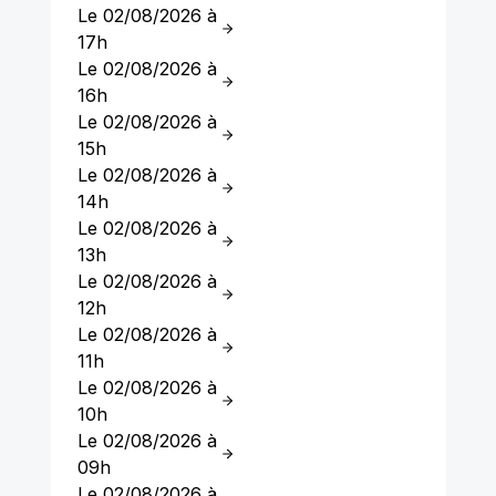
Le 02/08/2026 à
17h
Le 02/08/2026 à
16h
Le 02/08/2026 à
15h
Le 02/08/2026 à
14h
Le 02/08/2026 à
13h
Le 02/08/2026 à
12h
Le 02/08/2026 à
11h
Le 02/08/2026 à
10h
Le 02/08/2026 à
09h
Le 02/08/2026 à