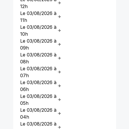
12h
Le 03/08/2026 à
11h
Le 03/08/2026 à
10h
Le 03/08/2026 à
09h
Le 03/08/2026 à
08h
Le 03/08/2026 à
07h
Le 03/08/2026 à
06h
Le 03/08/2026 à
05h
Le 03/08/2026 à
04h
Le 03/08/2026 à