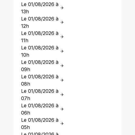
Le 01/08/2026 à
13h
Le 01/08/2026 à
12h
Le 01/08/2026 à
11h
Le 01/08/2026 à
10h
Le 01/08/2026 à
09h
Le 01/08/2026 à
08h
Le 01/08/2026 à
07h
Le 01/08/2026 à
06h
Le 01/08/2026 à
05h
Le 01/08/2026 à