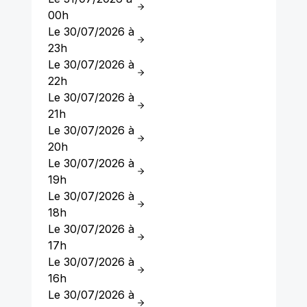
00h
Le 30/07/2026 à
23h
Le 30/07/2026 à
22h
Le 30/07/2026 à
21h
Le 30/07/2026 à
20h
Le 30/07/2026 à
19h
Le 30/07/2026 à
18h
Le 30/07/2026 à
17h
Le 30/07/2026 à
16h
Le 30/07/2026 à