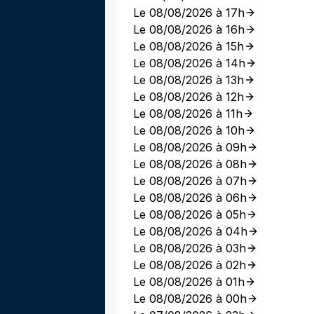
Le 08/08/2026 à 17h
Le 08/08/2026 à 16h
Le 08/08/2026 à 15h
Le 08/08/2026 à 14h
Le 08/08/2026 à 13h
Le 08/08/2026 à 12h
Le 08/08/2026 à 11h
Le 08/08/2026 à 10h
Le 08/08/2026 à 09h
Le 08/08/2026 à 08h
Le 08/08/2026 à 07h
Le 08/08/2026 à 06h
Le 08/08/2026 à 05h
Le 08/08/2026 à 04h
Le 08/08/2026 à 03h
Le 08/08/2026 à 02h
Le 08/08/2026 à 01h
Le 08/08/2026 à 00h