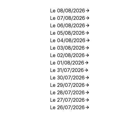
Le 08/08/2026
Le 07/08/2026
Le 06/08/2026
Le 05/08/2026
Le 04/08/2026
Le 03/08/2026
Le 02/08/2026
Le 01/08/2026
Le 31/07/2026
Le 30/07/2026
Le 29/07/2026
Le 28/07/2026
Le 27/07/2026
Le 26/07/2026