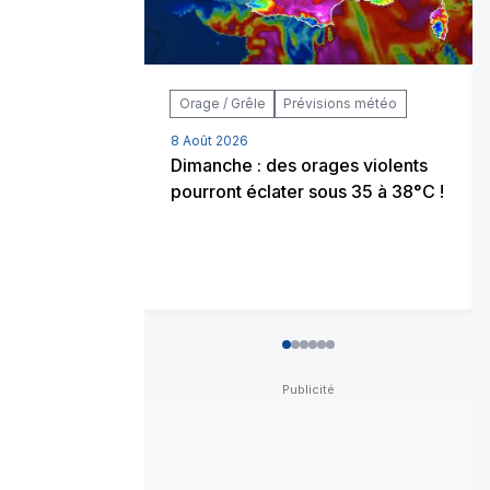
Orage / Grêle
Prévisions météo
8 Août 2026
Dimanche : des orages violents
pourront éclater sous 35 à 38°C !
0
1
2
3
4
5