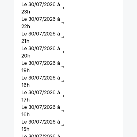
Le 30/07/2026 à
23h
Le 30/07/2026 à
22h
Le 30/07/2026 à
21h
Le 30/07/2026 à
20h
Le 30/07/2026 à
19h
Le 30/07/2026 à
18h
Le 30/07/2026 à
17h
Le 30/07/2026 à
16h
Le 30/07/2026 à
15h
Le 30/07/2026 à