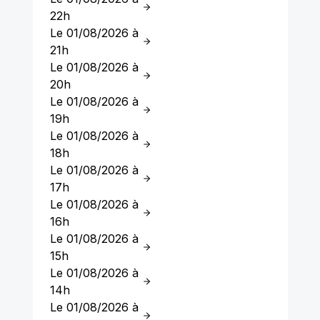
22h
Le 01/08/2026 à
21h
Le 01/08/2026 à
20h
Le 01/08/2026 à
19h
Le 01/08/2026 à
18h
Le 01/08/2026 à
17h
Le 01/08/2026 à
16h
Le 01/08/2026 à
15h
Le 01/08/2026 à
14h
Le 01/08/2026 à