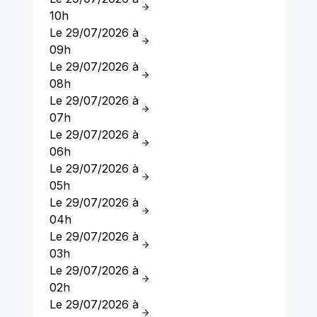
10h
Le 29/07/2026 à
09h
Le 29/07/2026 à
08h
Le 29/07/2026 à
07h
Le 29/07/2026 à
06h
Le 29/07/2026 à
05h
Le 29/07/2026 à
04h
Le 29/07/2026 à
03h
Le 29/07/2026 à
02h
Le 29/07/2026 à