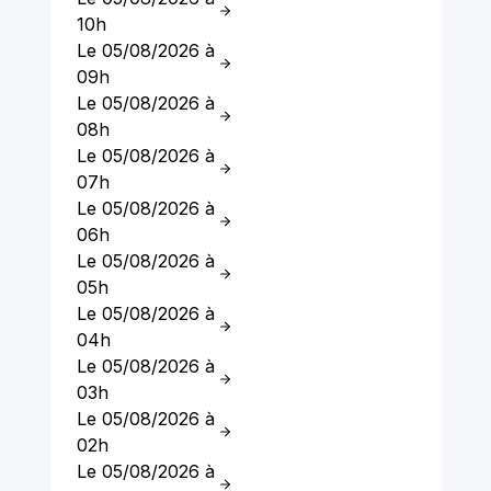
10h
Le 05/08/2026 à
09h
Le 05/08/2026 à
08h
Le 05/08/2026 à
07h
Le 05/08/2026 à
06h
Le 05/08/2026 à
05h
Le 05/08/2026 à
04h
Le 05/08/2026 à
03h
Le 05/08/2026 à
02h
Le 05/08/2026 à