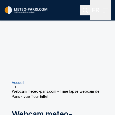
FR
Rechercher
Menu
Menu des
Accueil
Webcam meteo-paris.com - Time lapse webcam de
Paris - vue Tour Eiffel
Webcam meteo-