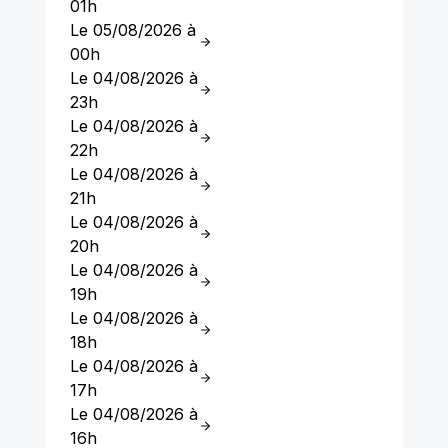
01h
Le 05/08/2026 à
00h
Le 04/08/2026 à
23h
Le 04/08/2026 à
22h
Le 04/08/2026 à
21h
Le 04/08/2026 à
20h
Le 04/08/2026 à
19h
Le 04/08/2026 à
18h
Le 04/08/2026 à
17h
Le 04/08/2026 à
16h