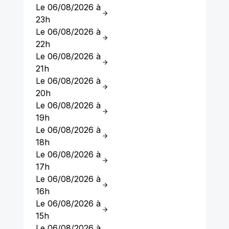
Le 06/08/2026 à
23h
Le 06/08/2026 à
22h
Le 06/08/2026 à
21h
Le 06/08/2026 à
20h
Le 06/08/2026 à
19h
Le 06/08/2026 à
18h
Le 06/08/2026 à
17h
Le 06/08/2026 à
16h
Le 06/08/2026 à
15h
Le 06/08/2026 à