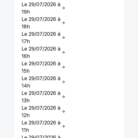
Le 29/07/2026 à
19h
Le 29/07/2026 à
18h
Le 29/07/2026 à
17h
Le 29/07/2026 à
16h
Le 29/07/2026 à
15h
Le 29/07/2026 à
14h
Le 29/07/2026 à
13h
Le 29/07/2026 à
12h
Le 29/07/2026 à
11h
Le 29/07/2026 à