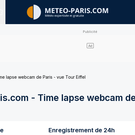
Sites expertisés
e lapse webcam de Paris - vue Tour Eiffel
s.com - Time lapse webcam de 
re
Enregistrement de 24h