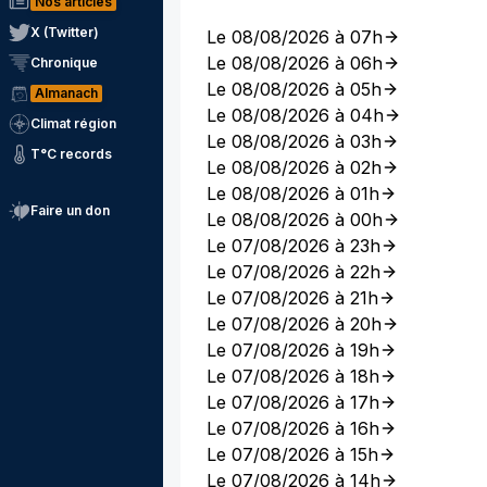
Nos articles
X (Twitter)
Le 08/08/2026 à 07h
Le 08/08/2026 à 06h
Chronique
Le 08/08/2026 à 05h
Almanach
Le 08/08/2026 à 04h
Climat région
Le 08/08/2026 à 03h
T°C records
Le 08/08/2026 à 02h
Le 08/08/2026 à 01h
Faire un don
Le 08/08/2026 à 00h
Le 07/08/2026 à 23h
Le 07/08/2026 à 22h
Le 07/08/2026 à 21h
Le 07/08/2026 à 20h
Le 07/08/2026 à 19h
Le 07/08/2026 à 18h
Le 07/08/2026 à 17h
Le 07/08/2026 à 16h
Le 07/08/2026 à 15h
Le 07/08/2026 à 14h