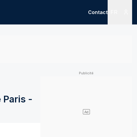
FR
Contact
Menu
Menu des
Paris -