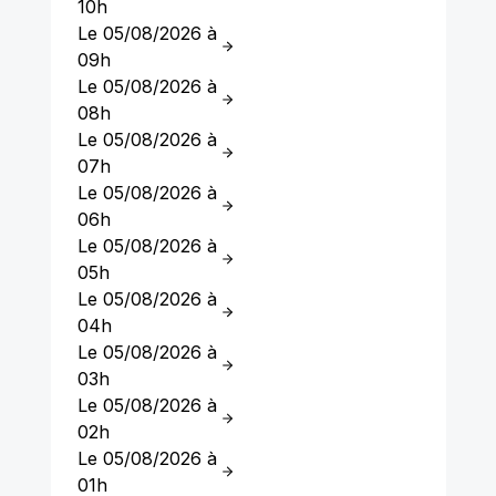
10h
Le 05/08/2026 à
09h
Le 05/08/2026 à
08h
Le 05/08/2026 à
07h
Le 05/08/2026 à
06h
Le 05/08/2026 à
05h
Le 05/08/2026 à
04h
Le 05/08/2026 à
03h
Le 05/08/2026 à
02h
Le 05/08/2026 à
01h