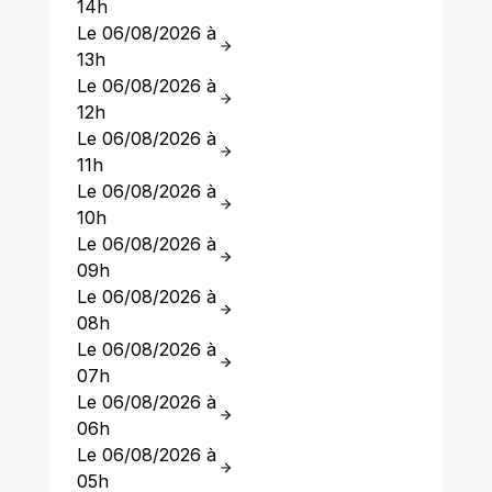
14h
Le 06/08/2026 à
13h
Le 06/08/2026 à
12h
Le 06/08/2026 à
11h
Le 06/08/2026 à
10h
Le 06/08/2026 à
09h
Le 06/08/2026 à
08h
Le 06/08/2026 à
07h
Le 06/08/2026 à
06h
Le 06/08/2026 à
05h