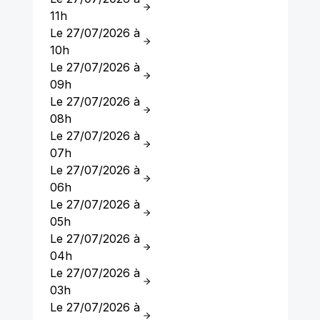
11h
Le 27/07/2026 à
10h
Le 27/07/2026 à
09h
Le 27/07/2026 à
08h
Le 27/07/2026 à
07h
Le 27/07/2026 à
06h
Le 27/07/2026 à
05h
Le 27/07/2026 à
04h
Le 27/07/2026 à
03h
Le 27/07/2026 à