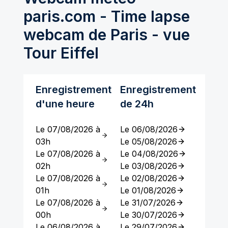
paris.com - Time lapse
webcam de Paris - vue
Tour Eiffel
Enregistrement
Enregistrement
d'une heure
de 24h
Le 07/08/2026 à
Le 06/08/2026
03h
Le 05/08/2026
Le 07/08/2026 à
Le 04/08/2026
02h
Le 03/08/2026
Le 07/08/2026 à
Le 02/08/2026
01h
Le 01/08/2026
Le 07/08/2026 à
Le 31/07/2026
00h
Le 30/07/2026
Le 06/08/2026 à
Le 29/07/2026