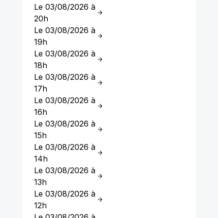
Le 03/08/2026 à
20h
Le 03/08/2026 à
19h
Le 03/08/2026 à
18h
Le 03/08/2026 à
17h
Le 03/08/2026 à
16h
Le 03/08/2026 à
15h
Le 03/08/2026 à
14h
Le 03/08/2026 à
13h
Le 03/08/2026 à
12h
Le 03/08/2026 à