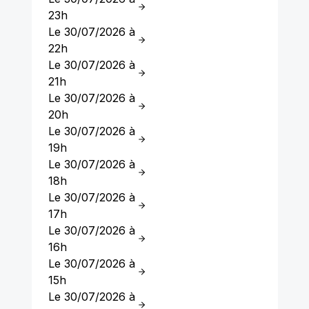
23h
Le 30/07/2026 à
22h
Le 30/07/2026 à
21h
Le 30/07/2026 à
20h
Le 30/07/2026 à
19h
Le 30/07/2026 à
18h
Le 30/07/2026 à
17h
Le 30/07/2026 à
16h
Le 30/07/2026 à
15h
Le 30/07/2026 à