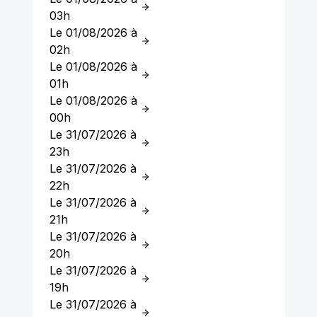
03h
Le 01/08/2026 à
02h
Le 01/08/2026 à
01h
Le 01/08/2026 à
00h
Le 31/07/2026 à
23h
Le 31/07/2026 à
22h
Le 31/07/2026 à
21h
Le 31/07/2026 à
20h
Le 31/07/2026 à
19h
Le 31/07/2026 à