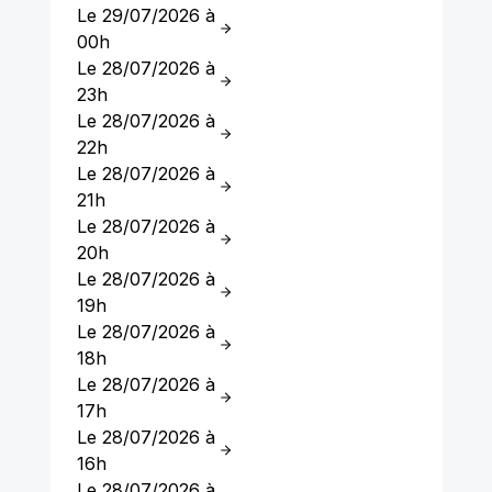
Le 29/07/2026 à
00h
Le 28/07/2026 à
23h
Le 28/07/2026 à
22h
Le 28/07/2026 à
21h
Le 28/07/2026 à
20h
Le 28/07/2026 à
19h
Le 28/07/2026 à
18h
Le 28/07/2026 à
17h
Le 28/07/2026 à
16h
Le 28/07/2026 à