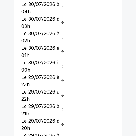
Le 30/07/2026 à
04h
Le 30/07/2026 à
03h
Le 30/07/2026 à
02h
Le 30/07/2026 à
01h
Le 30/07/2026 à
00h
Le 29/07/2026 à
23h
Le 29/07/2026 à
22h
Le 29/07/2026 à
21h
Le 29/07/2026 à
20h
Le 29/07/2026 à