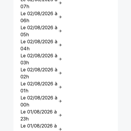
07h
Le 02/08/2026 à
06h
Le 02/08/2026 à
05h
Le 02/08/2026 à
04h
Le 02/08/2026 à
03h
Le 02/08/2026 à
02h
Le 02/08/2026 à
01h
Le 02/08/2026 à
00h
Le 01/08/2026 à
23h
Le 01/08/2026 à