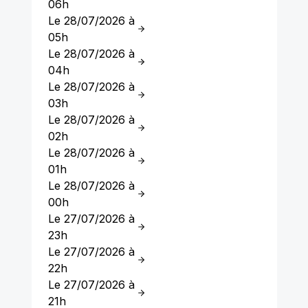
06h
Le 28/07/2026 à
05h
Le 28/07/2026 à
04h
Le 28/07/2026 à
03h
Le 28/07/2026 à
02h
Le 28/07/2026 à
01h
Le 28/07/2026 à
00h
Le 27/07/2026 à
23h
Le 27/07/2026 à
22h
Le 27/07/2026 à
21h