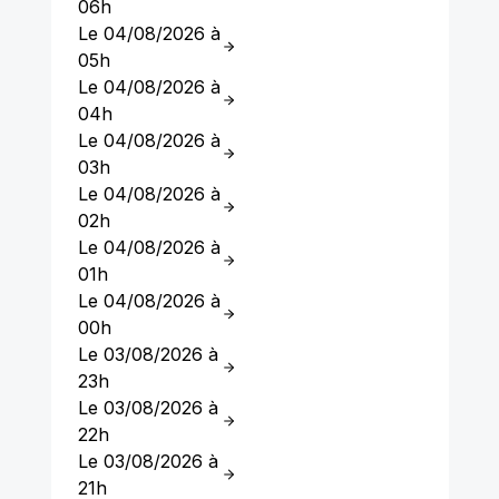
06h
Le 04/08/2026 à
05h
Le 04/08/2026 à
04h
Le 04/08/2026 à
03h
Le 04/08/2026 à
02h
Le 04/08/2026 à
01h
Le 04/08/2026 à
00h
Le 03/08/2026 à
23h
Le 03/08/2026 à
22h
Le 03/08/2026 à
21h