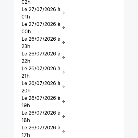
02h
Le 27/07/2026 à
01h
Le 27/07/2026 à
00h
Le 26/07/2026 à
23h
Le 26/07/2026 à
22h
Le 26/07/2026 à
21h
Le 26/07/2026 à
20h
Le 26/07/2026 à
19h
Le 26/07/2026 à
18h
Le 26/07/2026 à
17h