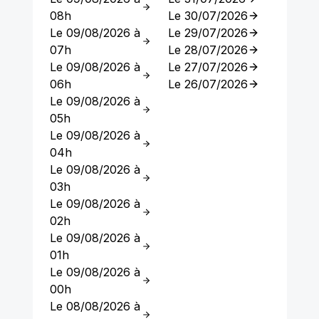
08h
Le 30/07/2026
Le 09/08/2026 à
Le 29/07/2026
07h
Le 28/07/2026
Le 09/08/2026 à
Le 27/07/2026
06h
Le 26/07/2026
Le 09/08/2026 à
05h
Le 09/08/2026 à
04h
Le 09/08/2026 à
03h
Le 09/08/2026 à
02h
Le 09/08/2026 à
01h
Le 09/08/2026 à
00h
Le 08/08/2026 à