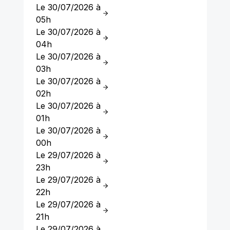
Le 30/07/2026 à
05h
Le 30/07/2026 à
04h
Le 30/07/2026 à
03h
Le 30/07/2026 à
02h
Le 30/07/2026 à
01h
Le 30/07/2026 à
00h
Le 29/07/2026 à
23h
Le 29/07/2026 à
22h
Le 29/07/2026 à
21h
Le 29/07/2026 à