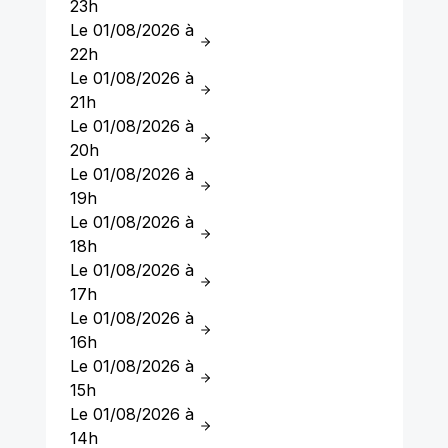
23h
Le 01/08/2026 à
22h
Le 01/08/2026 à
21h
Le 01/08/2026 à
20h
Le 01/08/2026 à
19h
Le 01/08/2026 à
18h
Le 01/08/2026 à
17h
Le 01/08/2026 à
16h
Le 01/08/2026 à
15h
Le 01/08/2026 à
14h