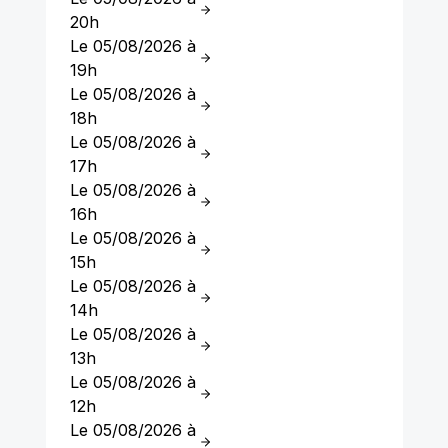
20h
Le 05/08/2026 à
19h
Le 05/08/2026 à
18h
Le 05/08/2026 à
17h
Le 05/08/2026 à
16h
Le 05/08/2026 à
15h
Le 05/08/2026 à
14h
Le 05/08/2026 à
13h
Le 05/08/2026 à
12h
Le 05/08/2026 à