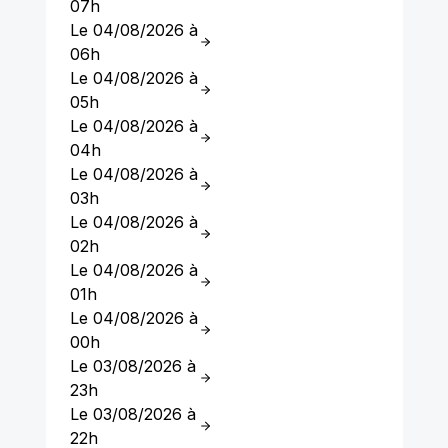
07h
Le 04/08/2026 à
06h
Le 04/08/2026 à
05h
Le 04/08/2026 à
04h
Le 04/08/2026 à
03h
Le 04/08/2026 à
02h
Le 04/08/2026 à
01h
Le 04/08/2026 à
00h
Le 03/08/2026 à
23h
Le 03/08/2026 à
22h