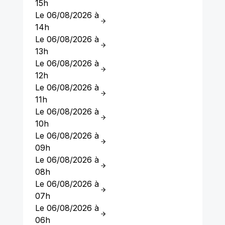
15h
Le 06/08/2026 à
14h
Le 06/08/2026 à
13h
Le 06/08/2026 à
12h
Le 06/08/2026 à
11h
Le 06/08/2026 à
10h
Le 06/08/2026 à
09h
Le 06/08/2026 à
08h
Le 06/08/2026 à
07h
Le 06/08/2026 à
06h