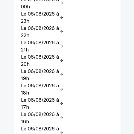
00h
Le 06/08/2026 à
23h
Le 06/08/2026 à
22h
Le 06/08/2026 à
21h
Le 06/08/2026 à
20h
Le 06/08/2026 à
19h
Le 06/08/2026 à
18h
Le 06/08/2026 à
17h
Le 06/08/2026 à
16h
Le 06/08/2026 à