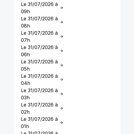
Le 31/07/2026 à
09h
Le 31/07/2026 à
08h
Le 31/07/2026 à
07h
Le 31/07/2026 à
06h
Le 31/07/2026 à
05h
Le 31/07/2026 à
04h
Le 31/07/2026 à
03h
Le 31/07/2026 à
02h
Le 31/07/2026 à
01h
Le 31/07/2026 à