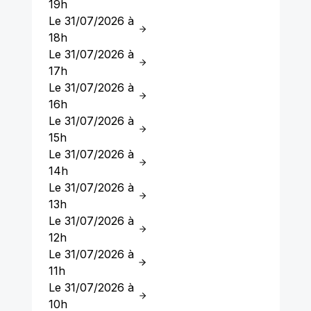
19h
Le 31/07/2026 à
18h
Le 31/07/2026 à
17h
Le 31/07/2026 à
16h
Le 31/07/2026 à
15h
Le 31/07/2026 à
14h
Le 31/07/2026 à
13h
Le 31/07/2026 à
12h
Le 31/07/2026 à
11h
Le 31/07/2026 à
10h