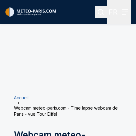
FR
Rechercher
Menu
Menu des
Accueil
Webcam meteo-paris.com - Time lapse webcam de
Paris - vue Tour Eiffel
Webcam meteo-