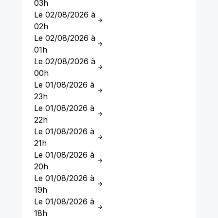
03h
Le 02/08/2026 à
02h
Le 02/08/2026 à
01h
Le 02/08/2026 à
00h
Le 01/08/2026 à
23h
Le 01/08/2026 à
22h
Le 01/08/2026 à
21h
Le 01/08/2026 à
20h
Le 01/08/2026 à
19h
Le 01/08/2026 à
18h