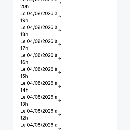
20h
Le 04/08/2026 à
19h
Le 04/08/2026 à
18h
Le 04/08/2026 à
17h
Le 04/08/2026 à
16h
Le 04/08/2026 à
15h
Le 04/08/2026 à
14h
Le 04/08/2026 à
13h
Le 04/08/2026 à
12h
Le 04/08/2026 à