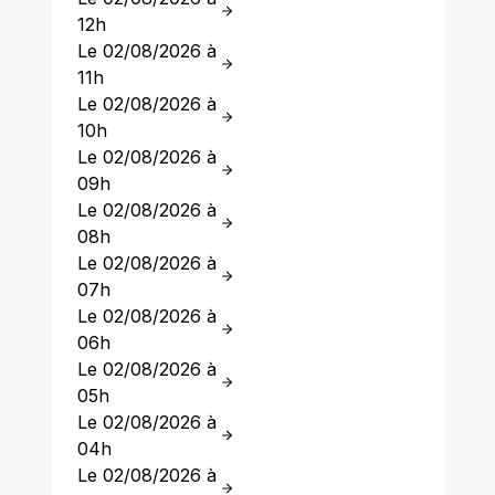
12h
Le 02/08/2026 à
11h
Le 02/08/2026 à
10h
Le 02/08/2026 à
09h
Le 02/08/2026 à
08h
Le 02/08/2026 à
07h
Le 02/08/2026 à
06h
Le 02/08/2026 à
05h
Le 02/08/2026 à
04h
Le 02/08/2026 à