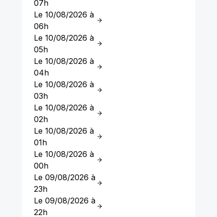
07h
Le 10/08/2026 à
06h
Le 10/08/2026 à
05h
Le 10/08/2026 à
04h
Le 10/08/2026 à
03h
Le 10/08/2026 à
02h
Le 10/08/2026 à
01h
Le 10/08/2026 à
00h
Le 09/08/2026 à
23h
Le 09/08/2026 à
22h