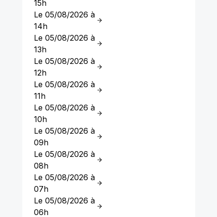
15h
Le 05/08/2026 à
14h
Le 05/08/2026 à
13h
Le 05/08/2026 à
12h
Le 05/08/2026 à
11h
Le 05/08/2026 à
10h
Le 05/08/2026 à
09h
Le 05/08/2026 à
08h
Le 05/08/2026 à
07h
Le 05/08/2026 à
06h