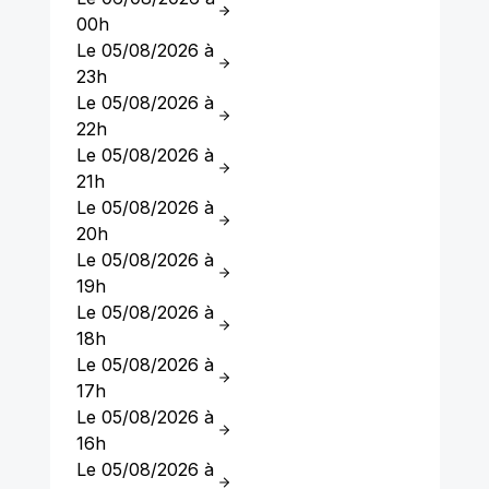
00h
Le 05/08/2026 à
23h
Le 05/08/2026 à
22h
Le 05/08/2026 à
21h
Le 05/08/2026 à
20h
Le 05/08/2026 à
19h
Le 05/08/2026 à
18h
Le 05/08/2026 à
17h
Le 05/08/2026 à
16h
Le 05/08/2026 à