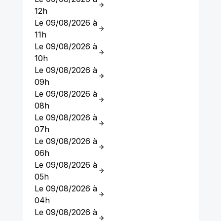
12h
Le 09/08/2026 à
11h
Le 09/08/2026 à
10h
Le 09/08/2026 à
09h
Le 09/08/2026 à
08h
Le 09/08/2026 à
07h
Le 09/08/2026 à
06h
Le 09/08/2026 à
05h
Le 09/08/2026 à
04h
Le 09/08/2026 à