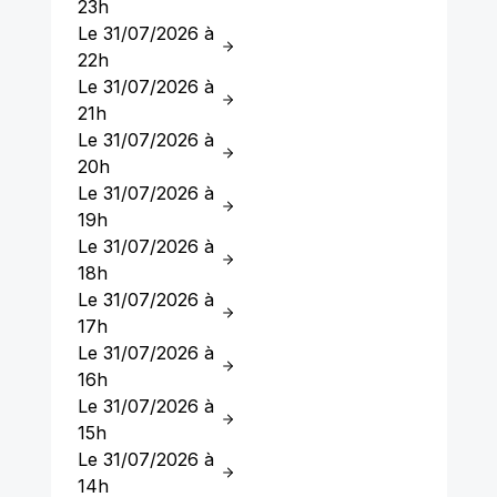
23h
Le 31/07/2026 à
22h
Le 31/07/2026 à
21h
Le 31/07/2026 à
20h
Le 31/07/2026 à
19h
Le 31/07/2026 à
18h
Le 31/07/2026 à
17h
Le 31/07/2026 à
16h
Le 31/07/2026 à
15h
Le 31/07/2026 à
14h