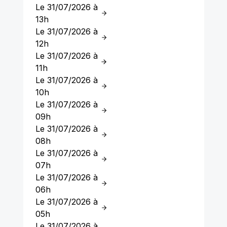
Le 31/07/2026 à
13h
Le 31/07/2026 à
12h
Le 31/07/2026 à
11h
Le 31/07/2026 à
10h
Le 31/07/2026 à
09h
Le 31/07/2026 à
08h
Le 31/07/2026 à
07h
Le 31/07/2026 à
06h
Le 31/07/2026 à
05h
Le 31/07/2026 à