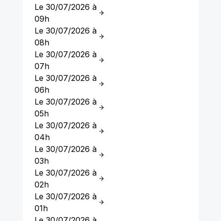
Le 30/07/2026 à
09h
Le 30/07/2026 à
08h
Le 30/07/2026 à
07h
Le 30/07/2026 à
06h
Le 30/07/2026 à
05h
Le 30/07/2026 à
04h
Le 30/07/2026 à
03h
Le 30/07/2026 à
02h
Le 30/07/2026 à
01h
Le 30/07/2026 à