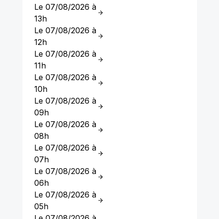
Le 07/08/2026 à
13h
Le 07/08/2026 à
12h
Le 07/08/2026 à
11h
Le 07/08/2026 à
10h
Le 07/08/2026 à
09h
Le 07/08/2026 à
08h
Le 07/08/2026 à
07h
Le 07/08/2026 à
06h
Le 07/08/2026 à
05h
Le 07/08/2026 à