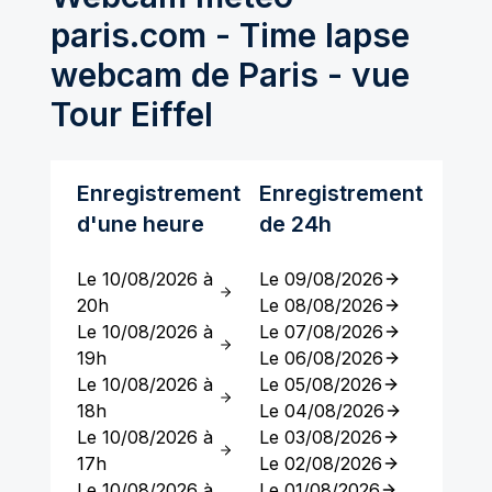
paris.com - Time lapse
webcam de Paris - vue
Tour Eiffel
Enregistrement
Enregistrement
d'une heure
de 24h
Le 10/08/2026 à
Le 09/08/2026
20h
Le 08/08/2026
Le 10/08/2026 à
Le 07/08/2026
19h
Le 06/08/2026
Le 10/08/2026 à
Le 05/08/2026
18h
Le 04/08/2026
Le 10/08/2026 à
Le 03/08/2026
17h
Le 02/08/2026
Le 10/08/2026 à
Le 01/08/2026