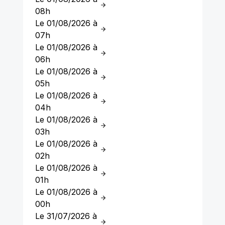
08h
Le 01/08/2026 à
07h
Le 01/08/2026 à
06h
Le 01/08/2026 à
05h
Le 01/08/2026 à
04h
Le 01/08/2026 à
03h
Le 01/08/2026 à
02h
Le 01/08/2026 à
01h
Le 01/08/2026 à
00h
Le 31/07/2026 à