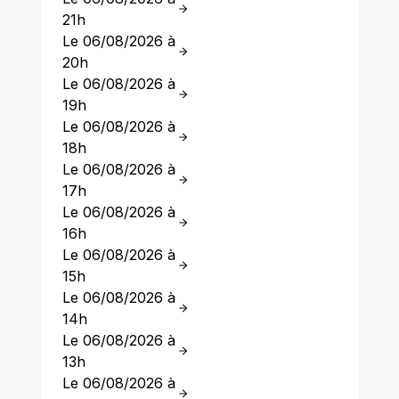
21h
Le 06/08/2026 à
20h
Le 06/08/2026 à
19h
Le 06/08/2026 à
18h
Le 06/08/2026 à
17h
Le 06/08/2026 à
16h
Le 06/08/2026 à
15h
Le 06/08/2026 à
14h
Le 06/08/2026 à
13h
Le 06/08/2026 à