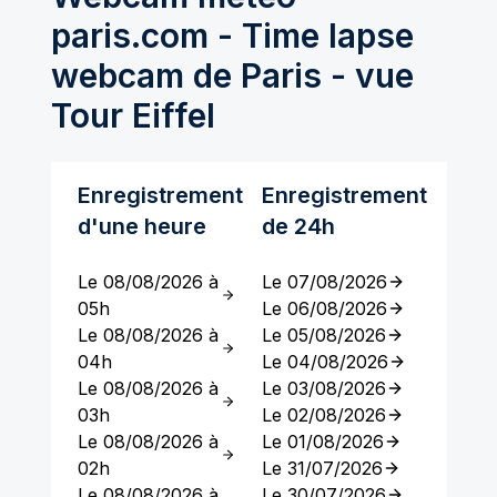
paris.com - Time lapse
webcam de Paris - vue
Tour Eiffel
Enregistrement
Enregistrement
d'une heure
de 24h
Le 08/08/2026 à
Le 07/08/2026
05h
Le 06/08/2026
Le 08/08/2026 à
Le 05/08/2026
04h
Le 04/08/2026
Le 08/08/2026 à
Le 03/08/2026
03h
Le 02/08/2026
Le 08/08/2026 à
Le 01/08/2026
02h
Le 31/07/2026
Le 08/08/2026 à
Le 30/07/2026