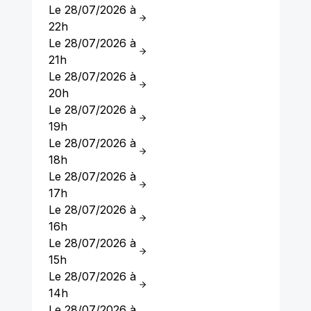
Le 28/07/2026 à
22h
Le 28/07/2026 à
21h
Le 28/07/2026 à
20h
Le 28/07/2026 à
19h
Le 28/07/2026 à
18h
Le 28/07/2026 à
17h
Le 28/07/2026 à
16h
Le 28/07/2026 à
15h
Le 28/07/2026 à
14h
Le 28/07/2026 à