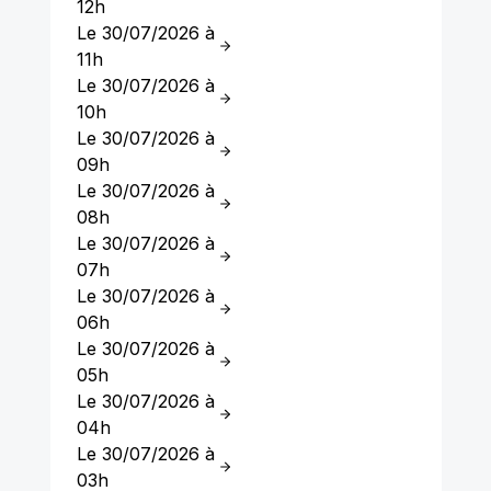
12h
Le 30/07/2026 à
11h
Le 30/07/2026 à
10h
Le 30/07/2026 à
09h
Le 30/07/2026 à
08h
Le 30/07/2026 à
07h
Le 30/07/2026 à
06h
Le 30/07/2026 à
05h
Le 30/07/2026 à
04h
Le 30/07/2026 à
03h