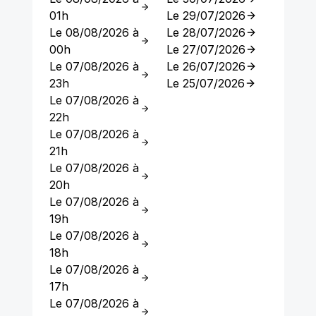
01h
Le 29/07/2026
Le 08/08/2026 à
Le 28/07/2026
00h
Le 27/07/2026
Le 07/08/2026 à
Le 26/07/2026
23h
Le 25/07/2026
Le 07/08/2026 à
22h
Le 07/08/2026 à
21h
Le 07/08/2026 à
20h
Le 07/08/2026 à
19h
Le 07/08/2026 à
18h
Le 07/08/2026 à
17h
Le 07/08/2026 à