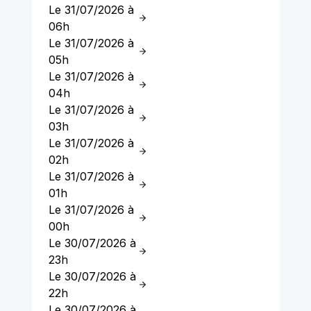
Le 31/07/2026 à
06h
Le 31/07/2026 à
05h
Le 31/07/2026 à
04h
Le 31/07/2026 à
03h
Le 31/07/2026 à
02h
Le 31/07/2026 à
01h
Le 31/07/2026 à
00h
Le 30/07/2026 à
23h
Le 30/07/2026 à
22h
Le 30/07/2026 à