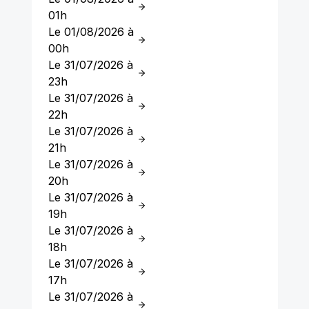
01h
Le 01/08/2026 à
00h
Le 31/07/2026 à
23h
Le 31/07/2026 à
22h
Le 31/07/2026 à
21h
Le 31/07/2026 à
20h
Le 31/07/2026 à
19h
Le 31/07/2026 à
18h
Le 31/07/2026 à
17h
Le 31/07/2026 à