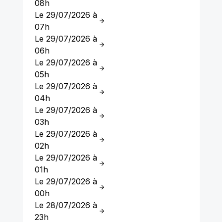
08h
Le 29/07/2026 à
07h
Le 29/07/2026 à
06h
Le 29/07/2026 à
05h
Le 29/07/2026 à
04h
Le 29/07/2026 à
03h
Le 29/07/2026 à
02h
Le 29/07/2026 à
01h
Le 29/07/2026 à
00h
Le 28/07/2026 à
23h