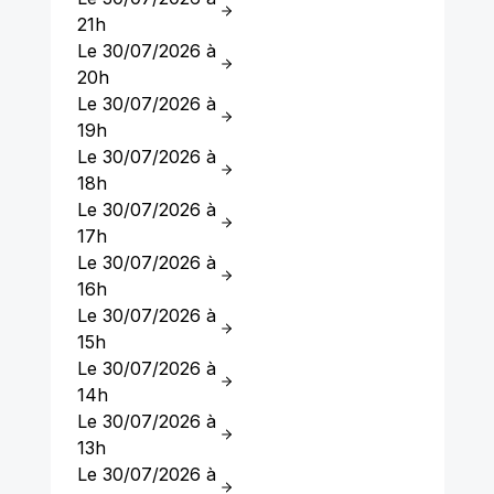
21h
Le 30/07/2026 à
20h
Le 30/07/2026 à
19h
Le 30/07/2026 à
18h
Le 30/07/2026 à
17h
Le 30/07/2026 à
16h
Le 30/07/2026 à
15h
Le 30/07/2026 à
14h
Le 30/07/2026 à
13h
Le 30/07/2026 à