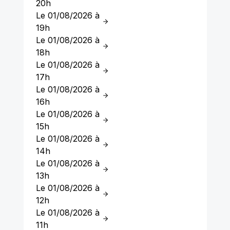
20h
Le 01/08/2026 à
19h
Le 01/08/2026 à
18h
Le 01/08/2026 à
17h
Le 01/08/2026 à
16h
Le 01/08/2026 à
15h
Le 01/08/2026 à
14h
Le 01/08/2026 à
13h
Le 01/08/2026 à
12h
Le 01/08/2026 à
11h