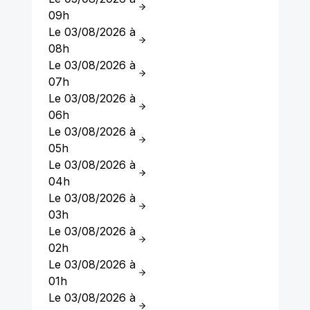
09h
Le 03/08/2026 à
08h
Le 03/08/2026 à
07h
Le 03/08/2026 à
06h
Le 03/08/2026 à
05h
Le 03/08/2026 à
04h
Le 03/08/2026 à
03h
Le 03/08/2026 à
02h
Le 03/08/2026 à
01h
Le 03/08/2026 à