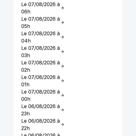
Le 07/08/2026 à
06h
Le 07/08/2026 à
05h
Le 07/08/2026 à
04h
Le 07/08/2026 à
03h
Le 07/08/2026 à
02h
Le 07/08/2026 à
01h
Le 07/08/2026 à
00h
Le 06/08/2026 à
23h
Le 06/08/2026 à
22h
Le 06/08/2026 à