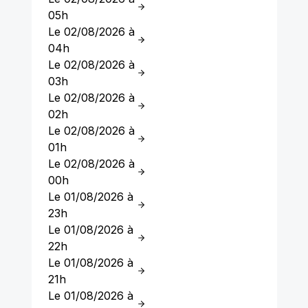
05h
Le 02/08/2026 à
04h
Le 02/08/2026 à
03h
Le 02/08/2026 à
02h
Le 02/08/2026 à
01h
Le 02/08/2026 à
00h
Le 01/08/2026 à
23h
Le 01/08/2026 à
22h
Le 01/08/2026 à
21h
Le 01/08/2026 à