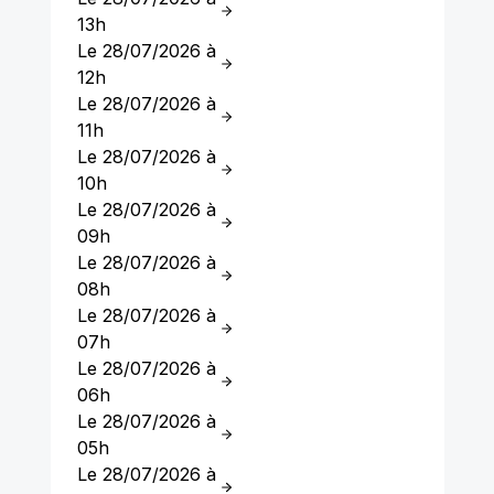
13h
Le 28/07/2026 à
12h
Le 28/07/2026 à
11h
Le 28/07/2026 à
10h
Le 28/07/2026 à
09h
Le 28/07/2026 à
08h
Le 28/07/2026 à
07h
Le 28/07/2026 à
06h
Le 28/07/2026 à
05h
Le 28/07/2026 à